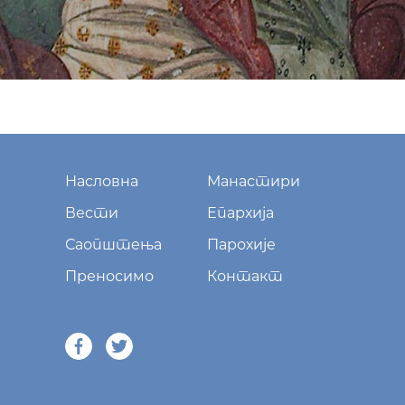
Насловна
Манастири
Вести
Епархија
Саопштења
Парохије
Преносимо
Контакт