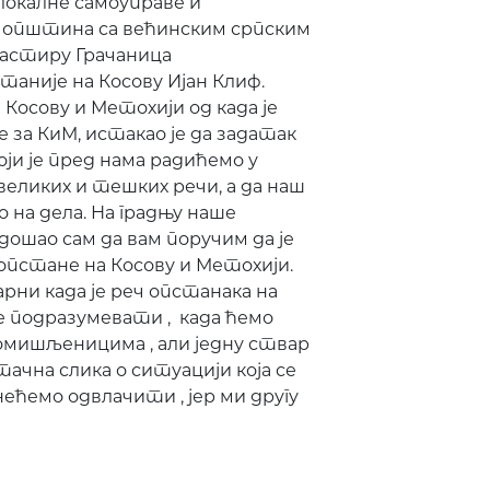
окалне самоуправе и
 општина са већинским српским
астиру Грачаница
таније на Косову Ијан Клиф.
 Косову и Метохији од када је
за КиМ, истакао је да задатак
оји је пред нама радићемо у
 великих и тешких речи, а да наш
на дела. На градњу наше
дошао сам да вам поручим да је
 опстане на Косову и Метохији.
арни када је реч опстанака на
е подразумевати , када ћемо
омишљеницима , али једну ствар
ачна слика о ситуацији која се
нећемо одвлачити , јер ми другу