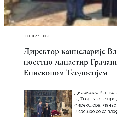
ПОЧЕТНА
/
ВЕСТИ
Директор канцеларије Вл
посетио манастир Грачани
Епископом Теодосијем
Директор Канцела
пут од како је пр
директора, данас
и састао се са вла