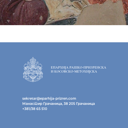
ЕПАРХИЈА РАШКО-ПРИЗРЕНСКА
И КОСОВСКО-МЕТОХИЈСКА
sekretar@eparhija-prizren.com
Манастир Грачаница, 38 205 Грачаница
+381/38 65 510