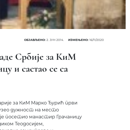
ОБЈАВЉЕНО:
2. ЈУН 2014.
ИЗМЕЊЕНО:
16/11/2020
аде Србије за КиМ
цу и састао се са
рије за КиМ Марко Ђурић први
еузео дужност на место
 је посетио манастир Грачаницу
диком Теодосијем,