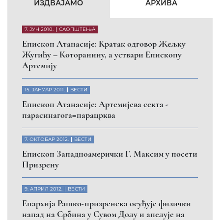
КФОР и ЕУЛЕКС да обезбеде сигурност за све
грађане
26. МАРТ 2010.
ВЕСТИ
Eпископ Атанасије: Обавештење о манастиру
Светих Архангела код Призрена