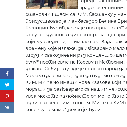
представницима л
градоначелницима
становништвом са КиМ. Састанку у ман
присуствовао је и амбасадор Велике Бри
Господин Ђурић, којем је ово прва посета
преузео дужност директора канцеларије 
који му следи није нимало лак. „Задатак к
времену којe налаже, да изговарамо мало
труд и свакодневни рад концентришемо 
будућности овде на Косову и Метохији , 
држава Србија ту, где је српски народ да
Морамо да сви као један да будемо солид
КиМ. Ми ћемо имати нове изазове који ћ
морати да разговарамо са нашим неист
увек можете да добијете од мене то је т
одвија за зеленим столом. Ми се са КиМ 
колевку немамо“ ,рекао је Ђурић.