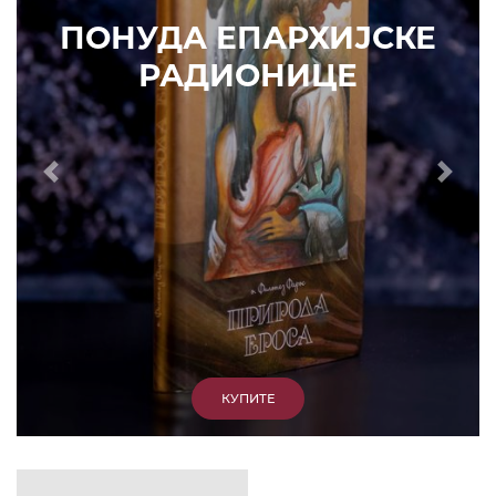
ИЗДВАЈАМО
АРХИВА
КУПИТЕ
7. ЈУН 2010.
САОПШТЕЊА
Eпископ Атанасије: Кратак одговор Жељку
Жугићу – Которанину, а уствари Епископу
Артемију
15. ЈАНУАР 2011.
ВЕСТИ
Eпископ Атанасије: Артемијева секта -
парасинагога=парацрква
7. ОКТОБАР 2012.
ВЕСТИ
Eпископ Западноамерички Г. Максим у посети
Призрену
9. АПРИЛ 2012.
ВЕСТИ
Eпархија Рашко-призренска осуђује физички
напад на Србина у Сувом Долу и апелује на