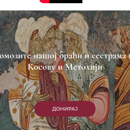
омозите нашој браћи и сестрама 
Косову и Метохији
ДОНИРАЈ