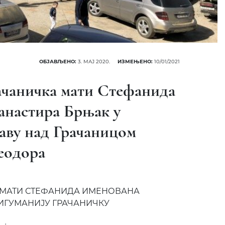
ОБЈАВЉЕНО:
3. МАЈ 2020.
ИЗМЕЊЕНО:
10/01/2021
ачаничка мати Стефанида
манастира Брњак у
аву над Грачаницом
еодора
 МАТИ СТЕФАНИДА ИМЕНОВАНА
 ИГУМАНИЈУ ГРАЧАНИЧКУ