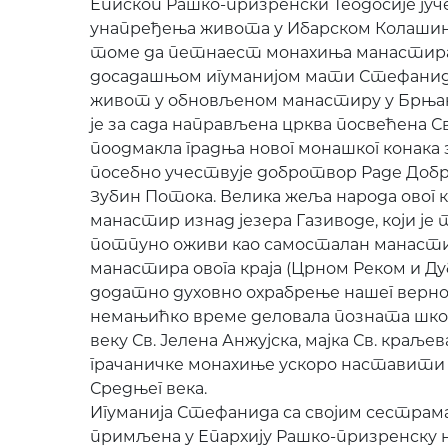
Епископ Рашко-призренски Теодосије јуче 
унапређења живота у Ибарском Колашин
томе да петнаест монахиња манастира 
досадашњом игуманијом мати Стефанид
живот у обновљеном манастиру у Брњак
је за сада направљена црква посвећена Св. 
поодмакла градња новог монашког конака
посебно учествује добротвор Раде Добр
Зубин Потока. Велика жеља народа овог к
манастир изнад језера Газиводе, који ј
потпуно оживи као самосталан манасти
манастира овога краја (Црном Реком и Д
додатно духовно охрабрење нашег верног 
немањићко време деловала позната школа к
веку Св. Јелена Анжујска, мајка Св. краљ
грачаничке монахиње ускоро наставити 
Средњег века.
Игуманија Стефанида са својим сестрама 
примљена у Епархију Рашко-призренску 