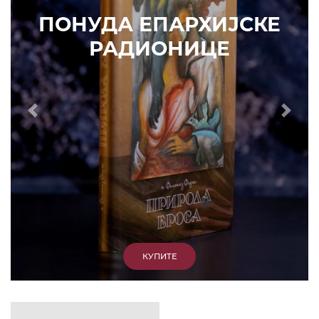
ИЗДВАЈАМО
АРХИВА
КУПИТЕ
7. ЈУН 2010.
САОПШТЕЊА
Eпископ Атанасије: Кратак одговор Жељку
Жугићу – Которанину, а уствари Епископу
Артемију
15. ЈАНУАР 2011.
ВЕСТИ
Eпископ Атанасије: Артемијева секта -
парасинагога=парацрква
7. ОКТОБАР 2012.
ВЕСТИ
Eпископ Западноамерички Г. Максим у посети
Призрену
9. АПРИЛ 2012.
ВЕСТИ
Eпархија Рашко-призренска осуђује физички
напад на Србина у Сувом Долу и апелује на