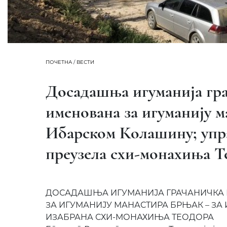
ПОЧЕТНА
/
ВЕСТИ
Досадашња игуманија гр
именована за игуманију 
Ибарском Колашину; упр
преузела схи-монахиња Т
ДОСАДАШЊА ИГУМАНИЈА ГРАЧАНИЧКА
ЗА ИГУМАНИЈУ МАНАСТИРА БРЊАК – ЗА
ИЗАБРАНА СХИ-МОНАХИЊА ТЕОДОРА