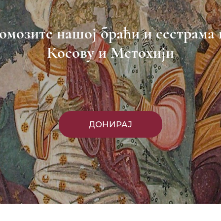
омозите нашој браћи и сестрама 
Косову и Метохији
ДОНИРАЈ