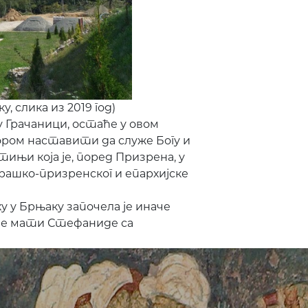
, слика из 2019 год)
у Грачаници, остаће у овом
ором наставити да служе Богу и
ињи која је, поред Призрена, у
рашко-призренског и епархијске
у у Брњаку започела је иначе
шће мати Стефаниде са