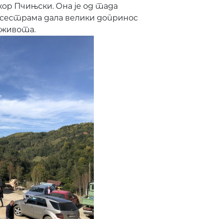
хор Пчињски. Она је од тада
 сестрама дала велики допринос
 живота.