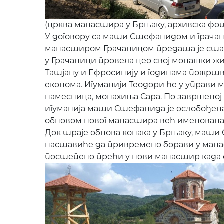
(црква манастира у Брњаку, архивска фот
У договору са мати Стефанидом и грача
манастиром Грачаницом предата је старо
у Грачаници провела цео свој монашки жи
Татјану и Ефросинију и годинама пожрт
економа. Игуманији Теодори ће у управи
намесница, монахиња Сара. По завршено
игуманија мати Стефанида је ослобођен
обновом новог манастира већ именована
Док траје обнова конака у Брњаку, мат
наставиће да привремено борави у мана
постепено прећи у нови манастир када с