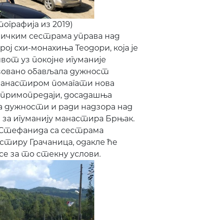
ографија из 2019)
ничким сестрама управа над
ј схи-монахиња Теодори, која је
вот уз покојне игуманије
вовано обављала дужност
 манастиром помагати нова
ј примопредаји, досадашња
а дужности и ради надзора над
 за игуманију манастира Брњак.
и Стефанида са сестрама
стиру Грачаница, одакле ће
е за то стекну услови.