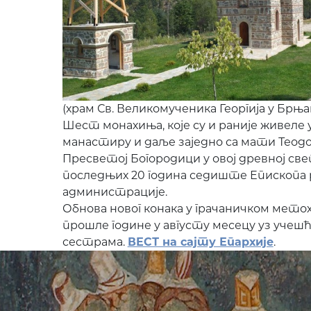
(храм Св. Великомученика Георгија у Брњаку
Шест монахиња, које су и раније живеле 
манастиру и даље заједно са мати Теод
Пресветој Богородици у овој древној свет
последњих 20 година седиште Епископа 
администрације.
Обнова новог конака у грачаничком метох
прошле године у августу месецу уз уче
сестрама.
ВЕСТ на сајту Епархије
.