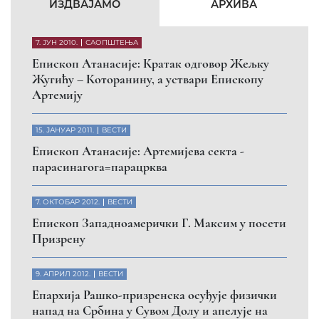
КФОР и ЕУЛЕКС да обезбеде сигурност за све
грађане
26. МАРТ 2010.
ВЕСТИ
Eпископ Атанасије: Обавештење о манастиру
Светих Архангела код Призрена