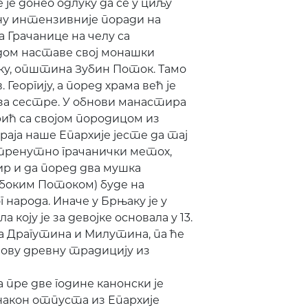
је донео одлуку да се у циљу
у интензивније поради на
Грачанице на челу са
ом наставе свој монашки
у, општина Зубин Поток. Тамо
Георгију, а поред храма већ је
 за сестре. У обнови манастира
ић са својом породицом из
раја наше Епархије јесте да тај
е тренутно грачанички метох,
р и да поред два мушка
убоким Потоком) буде на
народа. Иначе у Брњаку је у
оју је за девојке основала у 13.
ева Драгутина и Милутина, па ће
ову древну традицију из
пре две године канонски је
након отпуста из Епархије