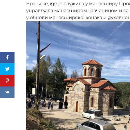
Врањске, где је служила у манастиру Про
управљала манастиром Грачаницом и са
у обнови манастирског конака и духовног