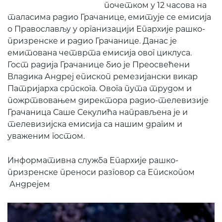
почетком у 12 часова на
таласима радио Грачанице, емитује се емисија
о Православљу у организацији Епархије рашко-
призренске и радио Грачанице. Данас је
емитована четврта
емисија овог циклуса.
Гост радија Грачанице био је Преосвећени
Владика Андреј епископ ремезијански викар
Патријарха српскога. Овога пута трудом и
пожртвовањем директора радио-телевизије
Грачаница Саше Секулића направљена је и
телевизијска емисија са нашим драгим и
уваженим гостом.
Информативна служба Епархије рашко-
призренске преноси разговор са Епископом
Андрејем