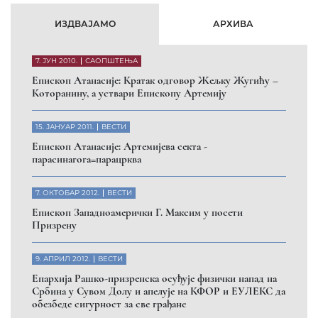
ИЗДВАЈАМО
АРХИВА
7. ЈУН 2010.
САОПШТЕЊА
Eпископ Атанасије: Кратак одговор Жељку Жугићу –
Которанину, а уствари Епископу Артемију
15. ЈАНУАР 2011.
ВЕСТИ
Eпископ Атанасије: Артемијева секта -
парасинагога=парацрква
7. ОКТОБАР 2012.
ВЕСТИ
Eпископ Западноамерички Г. Максим у посети
Призрену
9. АПРИЛ 2012.
ВЕСТИ
Eпархија Рашко-призренска осуђује физички напад на
Србина у Сувом Долу и апелује на КФОР и ЕУЛЕКС да
обезбеде сигурност за све грађане