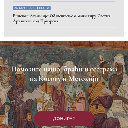
26. МАРТ 2010.
ВЕСТИ
Eпископ Атанасије: Обавештење о манастиру Светих
Архангела код Призрена
Помозите нашој браћи и сестрама
на Косову и Метохији
ДОНИРАЈ