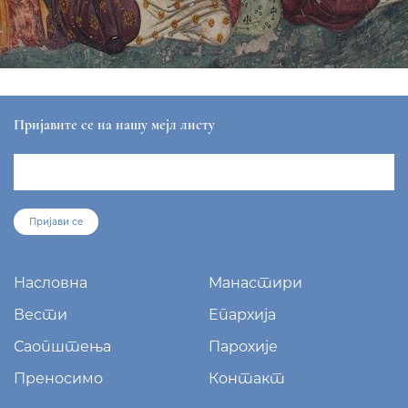
Пријавите се на нашу мејл листу
Пријави се
Насловна
Манастири
Вести
Епархија
Саопштења
Парохије
Преносимо
Контакт