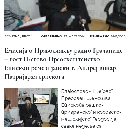
ПОЧЕТНА
/
ВЕСТИ
ОБЈАВЉЕНО:
23. МАРТ 2014.
ИЗМЕЊЕНО:
16/11/2020
Емисија о Православљу радио Грачанице
– гост Његово Преосвештенство
Епископ ремезијански г. Андреј викар
Патријарха српскога
Благословом Његовог
Преосвештенства
Епископа рашко-
призренског и косовско-
метохијског Теодосија,
с
ваке недеље са