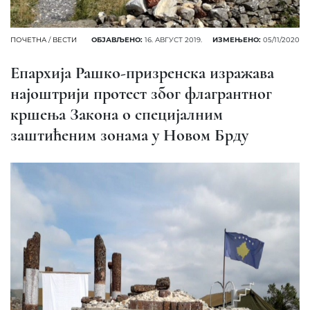
ПОЧЕТНА
/
ВЕСТИ
ОБЈАВЉЕНО:
16. АВГУСТ 2019.
ИЗМЕЊЕНО:
05/11/2020
Епархија Рашко-призренска изражава
најоштрији протест због флагрантног
кршења Закона о специјалним
заштићеним зонама у Новом Брду