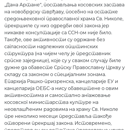
„Дана Артане“, постављања косовских застава
на новобрдску тврђаву, посебно на остатке
средоњвековног православног храма Св. Николе,
прекршиле су низ одредби овог закона јер
никакве консултације са ССН-ом није било.
Такође, ове активности су одржане без
сагласности надлежних општинских
структура (на чијем челу је представник
српске заједнице), које су у сваком случају биле
дужне да обавесте Српску Православну Цркву у
складу са законом о специјалним зонама.
Епархија Рашко-призренска, канцеларије ЕУ и
канцеларија ОЕБС-а нису обавештене о овим
активностима и самостално ангажовање
косовског министарства културе на
неовлашћеним радовима на храму Св. Николе
пре неколико месеци представља такође
отворени прекршај закона. Истовремено,