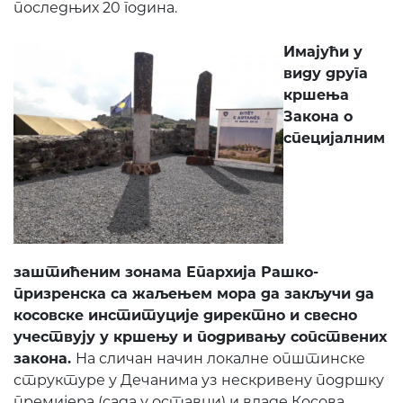
последњих 20 година.
Имајући у
виду друга
кршења
Закона о
специјалним
заштићеним зонама Епархија Рашко-
призренска са жаљењем мора да закључи да
косовске институције директно и свесно
учествују у кршењу и подривању сопствених
закона.
На сличан начин локалне општинске
структуре у Дечанима уз нескривену подршку
премијера (сада у оставци) и владе Косова