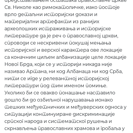
представљањем остатака православне цркве
Св. Николе као римокатоличке, иако постоје
врло детаљни историјски докази и
материјални артефакти из ранијих
археолошких истраживања и историјске
литературе да је реч о православној цркви,
спроводи се нескривени покушај мењања
историјског и верског карактера ове локације
са коначним циљем албанизације целе локације
Новог Брда, који се у историји никада није
називао Артана, ни код Албанаца ни код Срба,
нити се игде у релевантној историјској
литератури под тим именом помиње.
Уколико би се овакво понашање наставило
дошло би до озбиљног нарушавања ионако
тешких међуетничких и међуверских односа у
ситуацији континуиране дискриминације
српског народа и систематског рушења и
скрнављења православних храмова и гробаља у