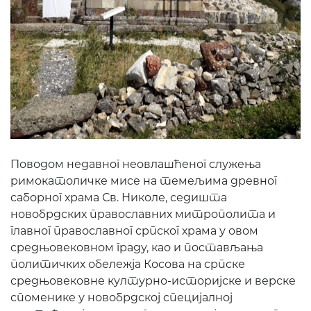
Поводом недавног неовлашћеног служења
римокатоличке мисе на темељима древног
саборног храма Св. Николе, седишта
новобрдских православних митрополита и
главног православног српског храма у овом
средњовековном граду, као и постављања
политичких обележја Косова на српске
средњовековне културно-историјске и верске
споменике у новобрдској специјалној