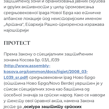
заштићеној зони и организовања јавних скупова
и других активности у циљу промовисања
средњовековног града Новог Брда као етничке
албанске локације под неисторијским именом
„Артана“, Епархија Рашко-призренска изражава
најоштрији
ПРОТЕСТ
Према Закону о специјалним заштићеним
зонама Косова бр. 03/L /039
(
http://www.assembly-
kosova.org/common/docs/ligjet/2008_03-
L039_sr.pdf
) средњовековни град Ново Брдо
(општина Ново Брдо/Novo Berde) уврштен је у
списак специјалних зона као баштина од
посебног значаја за српски народ. Како се наводи
у тексту овог правног акта, намена Закона
јесте да „
осигура заштиту српских