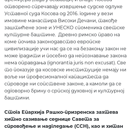
отворено спречавају извршење судске одлуке
Уставног суда Косова од 2016. године у вези
имовине манастира Високи Дечани, такође
заштићене зоне и УНЕСКО споменика светске
културне баштине. Древно римско право на
коме почива законодавство европске
цивилизације учи нас да се на безакоњу закон не
може градити и посебно да непознавање закона
нема оправдања (ignorantia juris non excusat). Све
то показује да косовске институције немају ни
воље ни професионалног капацитета да
спроводе ни сопствене законе, а камоли да се
одговорно брину о српској духовној и културној
баштини.
Стога Епархија Рашко-призренска захтева
хитно сазивање седнице Савета за
спровођење и надгледање (ССН), као и хитан