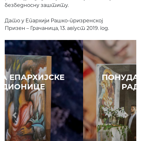
безбедносну заштиту.
Дато у Епархији Рашко-призренској
Призен – Грачаница, 13. август 2019. год.
ПОНУДА ЕПАРХИЈСКЕ
РАДИОНИЦЕ
Prethodni
Slede