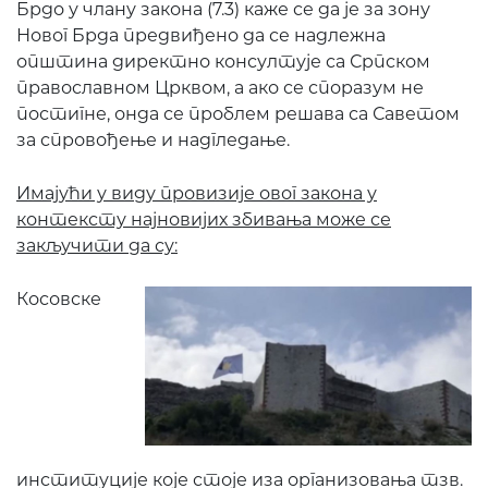
Брдо у члану закона (7.3) каже се да је за зону
Новог Брда предвиђено да се надлежна
општина директно консултује са Српском
православном Црквом, а ако се споразум не
постигне, онда се проблем решава са Саветом
за спровођење и надгледање.
Имајући у виду провизије овог закона у
контексту најновијих збивања може се
закључити да су:
Косовске
институције које стоје иза организовања тзв.