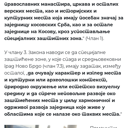
православних манастира, цркава и осталих
верских места, као и историјских и
културних места која имају посебан значај за
заједницу косовских Срба, као и за остале
заједнице на Косову, кроз успостављање
специјалних заштитних зона.
“ (Члан 1).
У члану 3. Закона наводи се да специјалне
заштићене зоне, у које спада и средњовековни
град Ново Брдо (члан 7.3), имају задатак, између
осталог, „
да очувају карактер и изглед места
и културни или археолошки контекст,
природно окружење или естетско визуелну
средину и да спрече неповољне развоје око
заштиећених места у циљу хармоничног и
одрживог развоја заједница које живе у
областима које се налазе око таквих места.
“