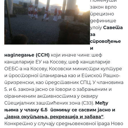
Поменути
закон врло
прецизно
дефинише
улогу
Савета
за
спровођење
и
надгледање (ССН)
који иначе чине: шеф
канцеларије ЕУ на Косову, шеф канцеларије
ОЕБС-а на Косову, Косовски министри културе
и просторног планирања као и Епископ Рашко-
призренски, као представник СПЦ. У члановима
5. и 6. закона јасно се говори о забрањеним и
ограниченим активностима у оквиру
Специјалних заштићених зона (СЗЗ).
Међу
њима у члану 6.б помињу се сасвим јасно и
„јавна окупљања, рекреација и забава“
.
Конкретно у случају средњовековног града Ново