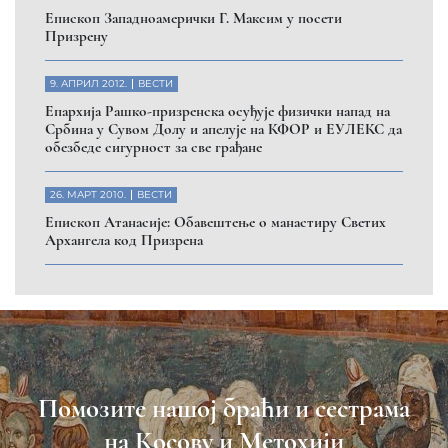
Eпископ Западноамерички Г. Максим у посети
Призрену
9. АПРИЛ 2012.
ВЕСТИ
Eпархија Рашко-призренска осуђује физички напад на
Србина у Сувом Долу и апелује на КФОР и ЕУЛЕКС да
обезбеде сигурност за све грађане
26. МАРТ 2010.
ВЕСТИ
Eпископ Атанасије: Обавештење о манастиру Светих
Архангела код Призрена
Помозите нашој браћи и сестрама
на Косову и Метохији