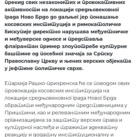
прекид свих незаконитих и провокативних
активности на локацији средњовековног
града Ново Брдо до даљњег јер понашање
косовских институција и римокатоличке
бискупије директно нарушава међуетничке
и међуверске односе и представља
флагрантан пример злоупотребе културне
баштине од посебног значаја за Српску
Православну Цркву и њених верских објеката
у јефтине политичке сврхе.
Епархија Рашко-призренска ће се поводом ових
провокација косовских институција на
локацији средњовековног града Новог Брда
обратити међународним представницима у
Приштини, као и релевантним међународним
организацијама за заштиту верских права и
културног наслеђа и тражити адекватну
реакцију и додатну институционалну и