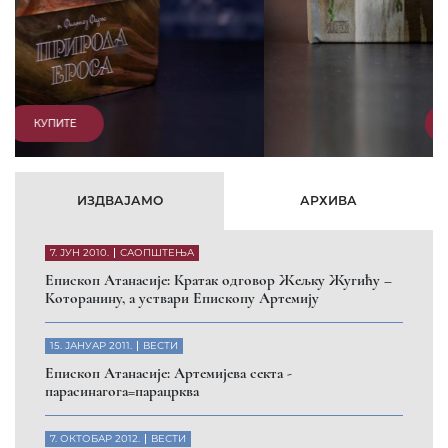
КУПИТЕ
ИЗДВАЈАМО
АРХИВА
7. ЈУН 2010.
САОПШТЕЊА
Eпископ Атанасије: Кратак одговор Жељку Жугићу –
Которанину, а уствари Епископу Артемију
15. ЈАНУАР 2011.
ВЕСТИ
Eпископ Атанасије: Артемијева секта -
парасинагога=парацрква
7. ОКТОБАР 2012.
ВЕСТИ