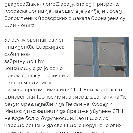
двадесетак километара јужно од Призрена.
Косовска полиција извршила је увиђај и поред
поломљених прозорских стакала пронађена су
три метка.
Уз осуду овог најновијег
инцидента Епархија са
озбиљном
забринутошћу
констатује да је реч о
новом таласу етнички и
верски мотивисаног
насиља против имовине СПЦ. Епископ Рашко-
призренски Теодосије ипак изражава наду да ће
разум превладати и да ће сви на Косову и
Метохији схватити да претње упућене СПЦ
не воде бољој будућности. Као што смо
чврсто решени да све што је порушено ових
година обновимо, тако смо решени и да