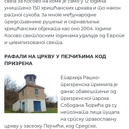
свега за Косово на коме је само у 12 година
уништено 150 хришћанских цркава и то након
ратног сукоба. За многе међународне
представнике рушење и скрнављење
хришћанских објеката као оно 2004. године
Косово светлосним годинама удаљује од Европе
и цивилизованог света.
РАФАЛИ НА ЦРКВУ У ПЕЈЧИЋИМА КОД
ПРИЗРЕНА
Епархија Рашко-
призренска примила је
данас обавештење од
призренског пароха
Слбодана Ђорића да су
непозната лица пуцала
на српску православну
цркву у засеоку Пејчићи, код Средске,