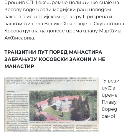
против СПЦ екстремне политичке снаге на
Косову воде прави медијски рат поводом
закона о историјском центру Призрена и
заштити села Велике Хоче, које је Скупштина
Косова дужна да донесе према плану Мартија
Ахтисарија.
ТРАНЗИТНИ ПУТ ПОРЕД МАНАСТИРА
ЗАБРАЊУЈУ КОСОВСКИ ЗАКОНИ А НЕ
МАНАСТИР
"У вези
пута
према
Плаву,
поред
самог