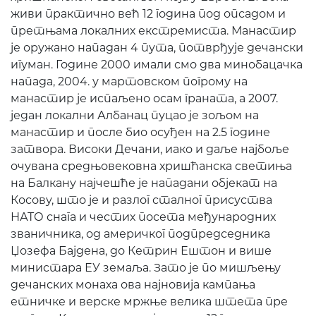
живи практично већ 12 година под опсадом и
претњама локалних екстремиста. Манастир
је оружано нападан 4 пута, потврђује дечански
игуман. Године 2000 имали смо два минобацачка
напада, 2004. у мартовском погрому на
манастир је испаљено осам граната, а 2007.
један локални Албанац пуцао је зољом на
манастир и после био осуђен на 2.5 године
затвора. Високи Дечани, иако и даље најбоље
очувана средњовековна хришћанска светиња
на Балкану најчешће је нападани објекат на
Косову, што је и разлог сталног присуства
НАТО снага и честих посета међународних
званичника, од америчког подпредседника
Џозефа Бајдена, до Кетрин Ештон и више
министара ЕУ земаља. Зато је по мишљењу
дечанских монаха ова најновија кампања
етничке и верске мржње велика штета пре