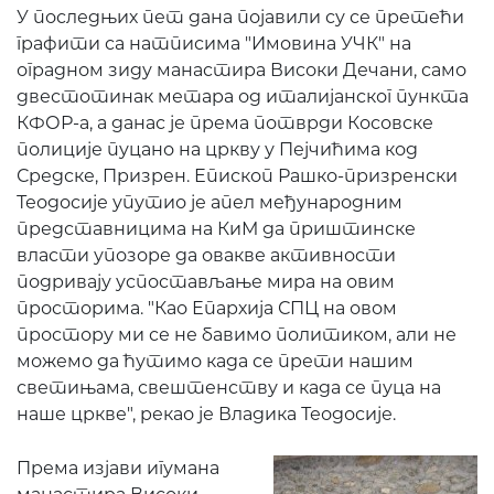
У последњих пет дана појавили су се претећи
графити са натписима "Имовина УЧК" на
оградном зиду манастира Високи Дечани, само
двестотинак метара од италијанског пункта
КФОР-а, а данас је према потврди Косовске
полиције пуцано на цркву у Пејчићима код
Средске, Призрен. Епископ Рашко-призренски
Теодосије упутио је апел међународним
представницима на КиМ да приштинске
власти упозоре да овакве активности
подривају успостављање мира на овим
просторима. "Као Епархија СПЦ на овом
простору ми се не бавимо политиком, али не
можемо да ћутимо када се прети нашим
светињама, свештенству и када се пуца на
наше цркве", рекао је Владика Теодосије.
Према изјави игумана