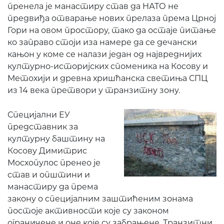
пренела је манастиру став да НАТО не
предвиђа отварање нових прелаза према Црној
Гори на овом простору, тако да остаје питање
ко заправо стоји иза намере да се дечански
кањон у коме се налази један од највреднијих
културно-историјских споменика на Косову и
Метохији и древна хришћанска светиња СПЦ
из 14 века претвори у транзитну зону.
Специјални ЕУ
представник за
културну баштину на
Косову Димитрис
Мосхопулос пренео је
став и општини и
манастиру да према
закону о специјалним заштићеним зонама
постоје активности које су законом
ограничене и оне које су забрањене. Транзитни