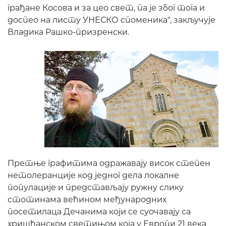
грађане Косова и за цео свет, па је због тога и
доспео на листу УНЕСКО споменика", закључује
Владика Рашко-призренски.
Претње графитима одражавају висок степен
нетолеранције код једног дела локалне
популације и представљају ружну слику
стотинама већином међународних
посетилаца Дечанима који се суочавају са
хришћанском светињом која у Европи 21 века