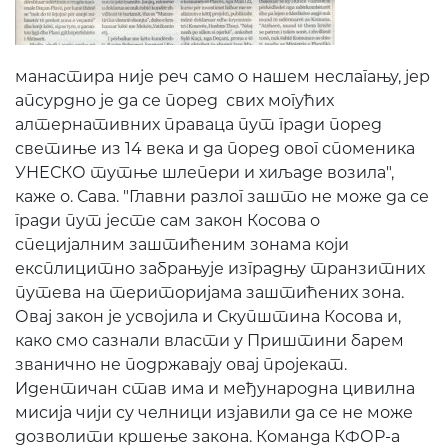
манастира није реч само о нашем неслагању, јер
апсурдно је да се поред свих могућих
алтернативних праваца пут гради поред
светиње из 14 века и да поред овог споменика
УНЕСКО тутње шлепери и хиљаде возила",
каже о. Сава. "Главни разлог зашто не може да се
гради пут јесте сам закон Косова о
специјалним заштићеним зонама који
експлицитно забрањује изградњу транзитних
путева на територијама заштићених зона.
Овај закон је усвојила и Скупштина Косова и,
како смо сазнали власти у Приштини барем
званично не подржавају овај пројекат.
Идентичан став има и међународна цивилна
мисија чији су челници изјавили да се не може
дозволити кршење закона. Команда КФОР-а