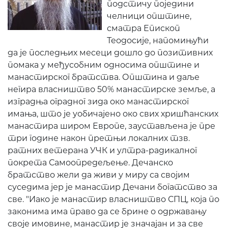
подстичу поједини
челници општине,
сматра Епископ
Теодосије, напомињући
да је последњих месеци дошло до позитивних
помака у међусобним односима општине и
манастирског братства. Општина и даље
негира власништво 50% манастирске земље, а
изградња оградног зида око манастирског
имања, што је уобичајено око свих хришћанских
манастира широм Европе, заустављена је пре
три године након претњи локалних тзв.
ратних ветерана УЧК и ултра-радикалног
покрета Самоопредељење. Дечанско
братство жели да живи у миру са својим
суседима јер је манастир Дечани богатство за
све. "Иако је манастир власништво СПЦ, која по
законима има право да се брине о одржавању
своје имовине, манастир је значајан и за све