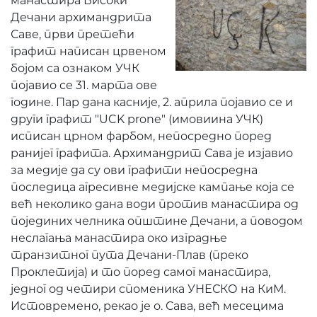
манастира Високи
Дечани архимандрита
Саве, први претећи
графит написан црвеном
бојом са ознаком УЧК
појавио се 31. марта ове
године. Пар дана касније, 2. априла појавио се и
други графит "UCK prone" (имовиина УЧК)
исписан црном фарбом, непосредно поред
ранијег графита. Архимандрит Сава је изјавио
за медије да су ови графити непосредна
последица агресивне медијске кампање која се
већ неколико дана води против манастира од
појединих челника општине Дечани, а поводом
неслагања манастира око изградње
транзитног пута Дечани-Плав (преко
Проклетија) и то поред самог манастира,
једног од четири споменика УНЕСКО на КиМ.
Истовремено, рекао је о. Сава, већ месецима