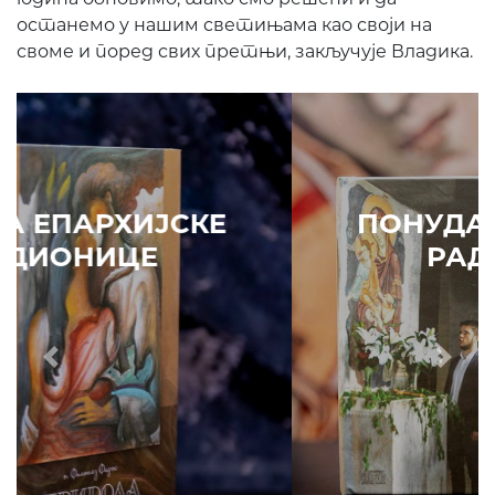
останемо у нашим светињама као своји на
своме и поред свих претњи, закључује Владика.
ПОНУДА ЕПАРХИЈСКЕ
РАДИОНИЦЕ
Prethodni
Slede