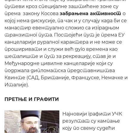
путеви кроз специјалне заштићене зоне су
према закону Косова
забрањена активност
о
којој нема дискусије, па чак и у случају када би се
манастир евентуално сложио са изградњом
транзитног пута. Постојећи пут је према ЕУ
канцеларији руралног карактера и не може се
проширивати и служи већ дуго времена као
шеталиште и пут за рекреацију, став је и
Међународне цивилне канцеларије који су
подржала дипломатска представништва
Квинте (САД, Британије, Француске, Немачке и
Италије).
ПРЕТЊЕ И ГРАФИТИ
Најновији графити УЧК
резултат су кампање
коју по свему судећи