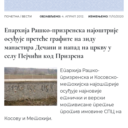
ПОЧЕТНА
/
ВЕСТИ
ОБЈАВЉЕНО:
4. АПРИЛ 2012.
ИЗМЕЊЕНО:
11/10/2020
Епархија Рашко-призренска најоштрије
осуђује претеће графите на зиду
манастира Дечани и напад на цркву у
селу Пејчићи код Призрена
Епархија Рашко-
призренска и Косовско-
метохијска најоштрије
осуђује најновије
етнички и верски
мотивисане претње
против имовине СПЦ на
Косову и Метохији.