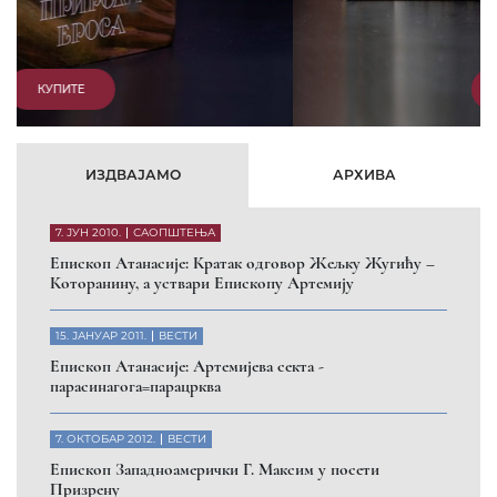
КУПИТЕ
ИЗДВАЈАМО
АРХИВА
7. ЈУН 2010.
САОПШТЕЊА
Eпископ Атанасије: Кратак одговор Жељку Жугићу –
Которанину, а уствари Епископу Артемију
15. ЈАНУАР 2011.
ВЕСТИ
Eпископ Атанасије: Артемијева секта -
парасинагога=парацрква
7. ОКТОБАР 2012.
ВЕСТИ
Eпископ Западноамерички Г. Максим у посети
Призрену