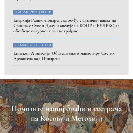
9. АПРИЛ 2012.
ВЕСТИ
Eпархија Рашко-призренска осуђује физички напад на
Србина у Сувом Долу и апелује на КФОР и ЕУЛЕКС да
обезбеде сигурност за све грађане
26. МАРТ 2010.
ВЕСТИ
Eпископ Атанасије: Обавештење о манастиру Светих
Архангела код Призрена
Помозите нашој браћи и сестрама
на Косову и Метохији