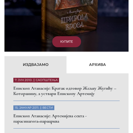
КУПИТЕ
ИЗДВАЈАМО
АРХИВА
7. ЈУН 2010.
САОПШТЕЊА
Eпископ Атанасије: Кратак одговор Жељку Жугићу –
Которанину, а уствари Епископу Артемију
15. ЈАНУАР 2011.
ВЕСТИ
Eпископ Атанасије: Артемијева секта -
парасинагога=парацрква