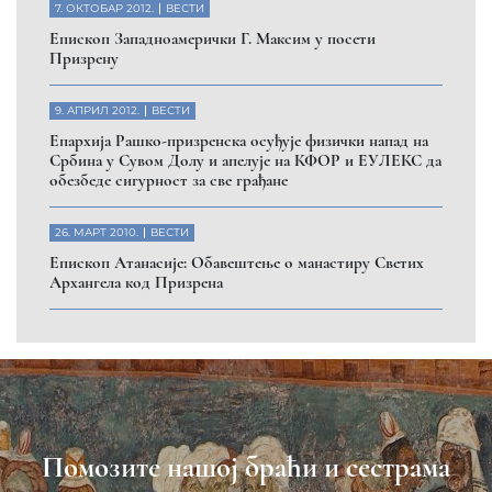
7. ОКТОБАР 2012.
ВЕСТИ
Eпископ Западноамерички Г. Максим у посети
Призрену
9. АПРИЛ 2012.
ВЕСТИ
Eпархија Рашко-призренска осуђује физички напад на
Србина у Сувом Долу и апелује на КФОР и ЕУЛЕКС да
обезбеде сигурност за све грађане
26. МАРТ 2010.
ВЕСТИ
Eпископ Атанасије: Обавештење о манастиру Светих
Архангела код Призрена
Помозите нашој браћи и сестрама