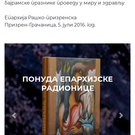
бајрамске празнике проведу у миру и здрављу.
Епархија Рашко-призренска
Призрен-Грачаница, 5. јули 2016. год.
ПОНУДА ЕПАРХИЈСКЕ
РАДИОНИЦЕ
Prethodni
Slede