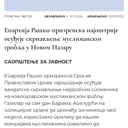
ПОЧЕТНА
/
ВЕСТИ
ОБЈАВЉЕНО:
5. ЈУЛ 2016.
ИЗМЕЊЕНО:
10/10/2020
Епархија Рашко-призренска најоштрије
осуђује скрнављење муслиманског
гробља у Новом Пазару
САОПШТЕЊЕ ЗА ЈАВНОСТ
Епархија Рашко-призренска Српске
Православне Цркве најоштрије осуђује
вандалско скрнављење надгробних споменика
на новопазарском муслиманском гробљу
Газилар на сам дан Бајрама. Апелујући на
полицијске органе да пронађу починиоце овог
недела, користимо прилику да нашим
комшијама муслиманима пожелимо да