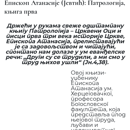
Епископ Атанасије (Јевтић): Патрологија,
књига прва
Држећи у рукама свеже одштампану
књигу Патрологија – Црквени Оци и
писци прва три века историје Цркве,
Епископа Атанасија, прелиставајући
је са задовољством и читајући,
спонтано нам долазе у ум еванђелске
речи: „Други су се трудили, а ми смо у
труд њихов ушли“ (Јн.4,38).
Овој књизи-
уџбенику
Eпископа
Атанасија ум.
Херцеговачког,
професора
Богословског
факултета, која
представља плод
његовог труда,
љубави и
целоживотног