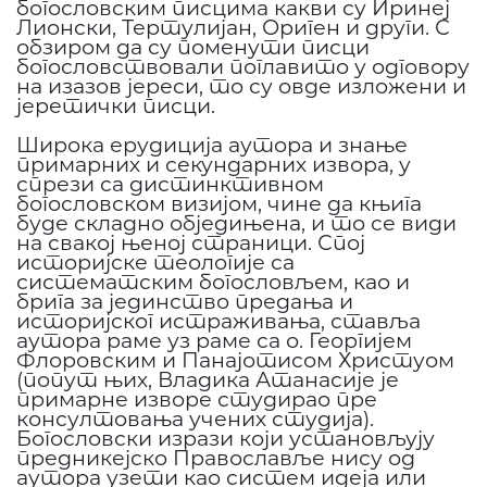
богословским писцима какви су Иринеј
Лионски, Тертулијан, Ориген и други. С
обзиром да су поменути писци
богословствовали поглавито у одговору
на изазов јереси, то су овде изложени и
јеретички писци.
Широка ерудиција аутора и знање
примарних и секундарних извора, у
спрези са дистинктивном
богословском визијом, чине да књига
буде складно обједињена, и то се види
на свакој њеној страници. Спој
историјске теологије са
систематским богословљем, као и
брига за јединство предања и
историјског истраживања, ставља
аутора раме уз раме са о. Георгијем
Флоровским и Панајотисом Христуом
(попут њих, Владика Атанасије је
примарне изворе студирао пре
консултовања учених студија).
Богословски изрази који установљују
предникејско Православље нису од
аутора узети као систем идеја или