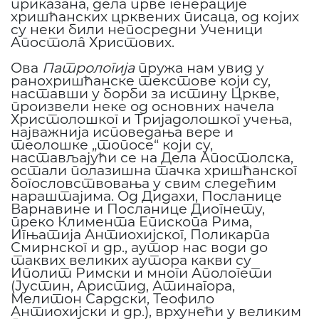
приказана, дела прве генерације
хришћанских црквених писаца, од којих
су неки били непосредни Ученици
Апостолâ Христових.
Ова
Патрологија
пружа нам увид у
ранохришћанске текстове који су,
наставши у борби за истину Цркве,
произвели неке од основних начела
Христолошког и Тријадолошког учења,
најважнија исповедања вере и
теолошке „топосе“ који су,
настављајући се на Дела Апостолска,
остали полазишна тачка хришћанског
богословствовања у свим следећим
нараштајима. Од Дидахи, Посланице
Варнавине и Посланице Диогнету,
преко Климента Епископа Рима,
Игњатија Антиохијског, Поликарпа
Смирнског и др., аутор нас води до
таквих великих аутора какви су
Иполит Римски и многи Апологети
(Јустин, Аристид, Атинагора,
Мелитон Сардски, Теофило
Антиохијски и др.), врхунећи у великим