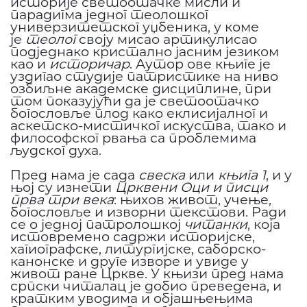
историје светоотачке мисли и
парадигма једног теолошког
универзитетског уџбеника, у коме
је
теолог
своју мисао артикулисао
подједнако кристално јасним језиком
као и
историчар
. Аутор ове књиге је
уздигао студије патристике на ниво
озбиљне академске дисциплине, при
том показујући да је светоотачко
богословље плод како еклисијалног и
аскетско-мистичког искуства, тако и
философског рвања са проблемима
људског духа.
Пред нама је сада
свеска
или
књига 1
, и у
њој су изнети
Црквени Оци и писци
прва три века
: њихов живот, учење,
богословље и изворни текстови. Ради
се о једној патролошкој
читанки
, која
истовремено садржи историјске,
хагиографске, литургијске, саборско-
канонске и друге изворе и увиде у
живот ране Цркве. У књизи пред нама
српски читалац је добио преведена, и
кратким уводима и објашњењима