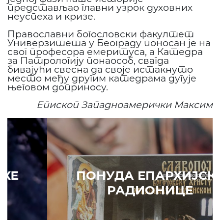
представљао главни узрок духовних
неуспеха и кризе.
Православни богословски факултет
Универзитета у Београду поносан је на
свог професора емеритуса, а Катедра
за Патрологију понаособ, свагда
бивајући свесна да своје истакнуто
место међу другим катедрама дугује
његовом доприносу.
Епископ Западноамерички Максим
ПОНУДА ЕПАРХИЈСКЕ
РАДИОНИЦЕ