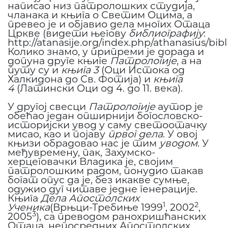
написао низ патролошких студија,
чланака и књига о Светим Оцима, а
превео је и објавио дела многих Отаца
Цркве (видети његову
библиографију
:
http://atanasije.org/index.php/athanasius/bibl
Колико знамо, у припреми је дорада и
допуна друге књиге
Патрологије
, а на
путу су и
књига 3
(Оци Истока од
Халкидона до Св. Фотија) и
књига
4
(Латински Оци од 4. до 11. века).
У другој свесци
Патрологије
аутор је
обећао један опширнији богословско-
историјски увод у саму светоотачку
мисао, као и појаву
првог дела
. У овој
књизи обрадовао нас је тим
уводом
. У
међувремену, пак, Захумско-
херцеговачки Владика је, својим
патролошким радом, понудио такав
богат опус да је, без икакве сумње,
одужио дуг читаве једне генерације.
Књига
Дела Апостолских
1
2
Ученика
(Врњци-Требиње 1999
, 2002
,
3
2005
), са преводом ранохришћанских
Отаца, непосредних Апостолских