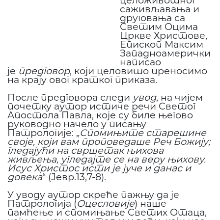
саживљавања и
друговања са
Светим Оцима
Цркве Христове,
Епископ Максим
Западноамерички
написао
је
предговор
, који целовито преносимо
на крају овог кратког приказа.
После предговора следи
увод
, на чијем
почетку аутор истиче речи Светог
Апостола Павла, које су биле његово
руководно начело у писању
Патрологије: „
Спомињите старешине
своје, који вам проповедаше Реч Божију;
гледајући на свршетак њихова
живљења, угледајте се на веру њихову.
Исус Христос исти је јуче и данас и
довека
“ (Јевр.13,7-8).
У уводу аутор скреће пажњу да је
Патрологија (
Оцесловије
) наше
памћење и спомињање Светих Отаца,