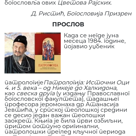
богословља ових
Цветова Рајских
.
Д. Ристић, Богословија Призрен
ПРОСЛОВ
Када се негде јуна
месеца 1984. године,
појавио уџбеник
патрологије
Патрологија: Источни Оци
4. и 5. века
–
од Никеје до Халкидона
,
као
свеска друга
(у издању Православног
богословског факултета), тадашњег
професора јеромонаха др Атанасија
Јевтића, у српској теолошкој средини
се десио један важан теолошки
заокрет. Књига је била први озбиљни,
притом потпуно оригинални,
патролошки преглед кључног периода