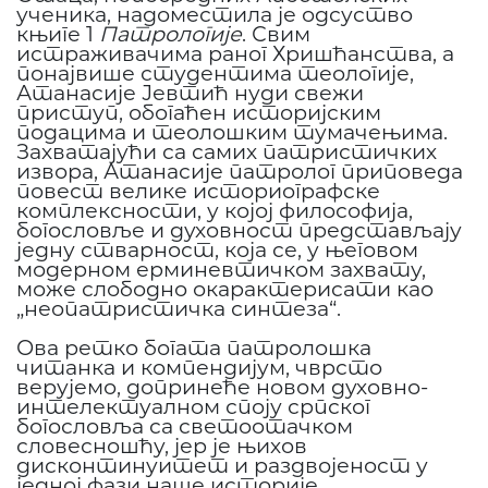
ученика, надоместила је одсуство
књиге 1
Патрологије
. Свим
истраживачима раног Хришћанства, а
понајвише студентима теологије,
Атанасије Јевтић нуди свежи
приступ, обогаћен историјским
подацима и теолошким тумачењима.
Захватајући са самих патристичких
извора, Атанасије патролог приповеда
повест велике историографске
комплексности, у којој философија,
богословље и духовност представљају
једну стварност, која се, у његовом
модерном ерминевтичком захвату,
може слободно окарактерисати као
„неопатристичка синтеза“.
Ова ретко богата патролошка
читанка и компендијум, чврсто
верујемо, допринеће новом духовно-
интелектуалном споју српског
богословља са светоотачком
словесношћу, јер је њихов
дисконтинуитет и раздвојеност у
једној фази наше историје