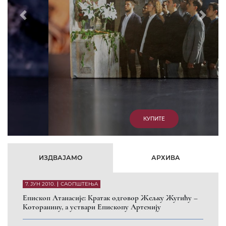
Prethodni
Slede
КУПИТЕ
ИЗДВАЈАМО
АРХИВА
7. ЈУН 2010.
САОПШТЕЊА
Eпископ Атанасије: Кратак одговор Жељку Жугићу –
Которанину, а уствари Епископу Артемију