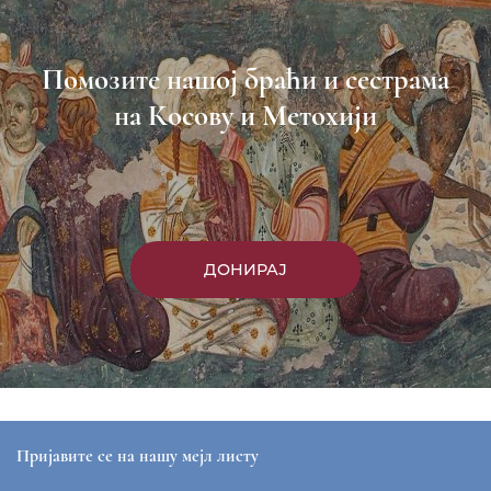
Помозите нашој браћи и сестрама
на Косову и Метохији
ДОНИРАЈ
Пријавите се на нашу мејл листу