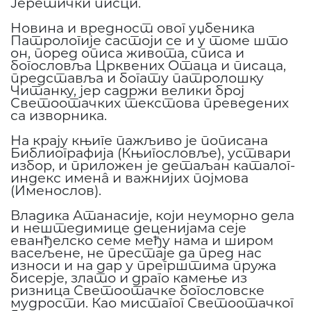
Јеретички писци.
Новина и вредност овог уџбеника
Патрологије састоји се и у томе што
он, поред описа живота, списа и
богословља Црквених Отаца и писаца,
представља и богату патролошку
Читанку, јер садржи велики број
Светоотачких текстова преведених
са изворника.
На крају књиге пажљиво је пописана
Библиографија (Књигословље), уствари
избор, и приложен је детаљан каталог-
индекс именâ и важнијих појмова
(Именослов).
Владика Атанасије, који неуморно дела
и нештедимице деценијама сеје
еванђелско семе међу нама и широм
васељене, не престаје да пред нас
износи и на дар у прегрштима пружа
бисерје, злато и драго камење из
ризница Светоотачке богословске
мудрости. Као мистагог Светоотачког