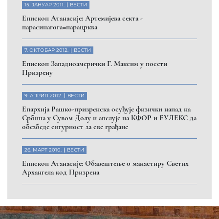
15. ЈАНУАР 2011.
ВЕСТИ
Eпископ Атанасије: Артемијева секта -
парасинагога=парацрква
7. ОКТОБАР 2012.
ВЕСТИ
Eпископ Западноамерички Г. Максим у посети
Призрену
9. АПРИЛ 2012.
ВЕСТИ
Eпархија Рашко-призренска осуђује физички напад на
Србина у Сувом Долу и апелује на КФОР и ЕУЛЕКС да
обезбеде сигурност за све грађане
26. МАРТ 2010.
ВЕСТИ
Eпископ Атанасије: Обавештење о манастиру Светих
Архангела код Призрена