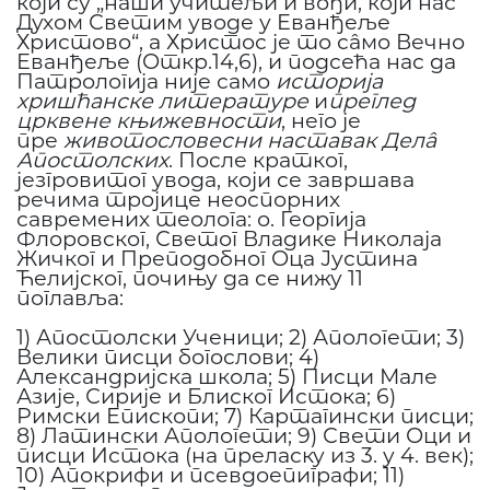
који су „наши учитељи и вођи, који нас
Духом Светим уводе у Еванђеље
Христово“, а Христос је то сâмо Вечно
Еванђеље (Откр.14,6), и подсећа нас да
Патрологија није само
историја
хришћанске литературе
и
преглед
црквене књижевности
, него је
пре
животословесни наставак Делâ
Апостолских
. После кратког,
језгровитог увода, који се завршава
речима тројице неоспорних
савремених теолога: о. Георгија
Флоровског, Светог Владике Николаја
Жичког и Преподобног Оца Јустина
Ћелијског, почињу да се нижу 11
поглавља:
1) Апостолски Ученици; 2) Апологети; 3)
Велики писци богослови; 4)
Александријска школа; 5) Писци Мале
Азије, Сирије и Блиског Истока; 6)
Римски Епископи; 7) Картагински писци;
8) Латински Апологети; 9) Свети Оци и
писци Истока (на преласку из 3. у 4. век);
10) Апокрифи и псевдоепиграфи; 11)