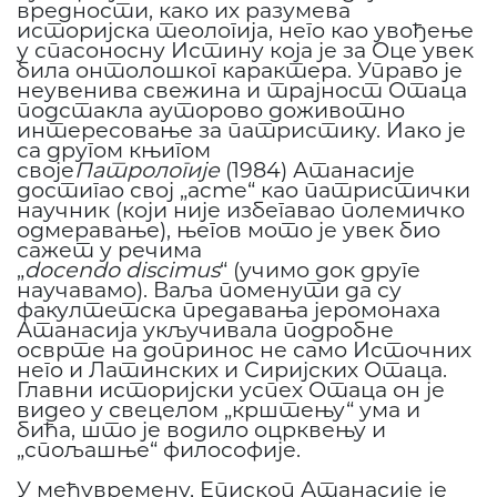
вредности, како их разумева
историјска теологија, него као увођење
у спасоносну Истину која је за Оце увек
била онтолошког карактера. Управо је
неувенива свежина и трајност Отаца
подстакла ауторово доживотно
интересовање за патристику. Иако је
са другом књигом
своје
Патрологије
(1984) Атанасије
достигао свој „acme“ као патристички
научник (који није избегавао полемичко
одмеравање), његов мото је увек био
сажет у речима
„
docendo
discimus
“ (учимо док друге
научавамо). Ваља поменути да су
факултетска предавања јеромонаха
Атанасија укључивала подробне
осврте на допринос не само Источних
него и Латинских и Сиријских Отаца.
Главни историјски успех Отаца он је
видео у свецелом „крштењу“ ума и
бића, што је водило оцрквењу и
„спољашње“ философије.
У међувремену, Епископ Атанасије је