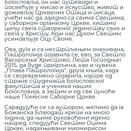
богословља, он нас путеводи и
посвећује у мисао и искуство, живот и
доживљај Црквених Отаца и писаца,
учећи нас да
заједно са свима Светима
,
у саборном организму Цркве, хитамо
циљу свега створеног: јединству свих и
свега у Христу, Који нас Духом Светим
усиновљује Оцу Своме.
Ова, дуго и са нестрпљењем очекивана,
Патрологија појавила се, ево, за Светло
Васкрсење Христово, Лета Господњег
2015, да буде пригрљена, као и чувена
„Плава Патрологија“, друга књига, када
се својевремено појавила, најпре од
стране студената Богословског
факултета и ученика наших
Богословија, а затим и од све пуноће
наше Помесне Саборне Цркве.
Сарадујући се са аутором, желимо да га
Божанска Благодат крепи на много
година, да њиме руковођени идемо
напред, следујући Светим Оцима
Цркве, надахњивани миомирисом