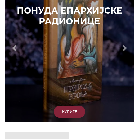
ИЗДВАЈАМО
АРХИВА
КУПИТЕ
7. ЈУН 2010.
САОПШТЕЊА
Eпископ Атанасије: Кратак одговор Жељку
Жугићу – Которанину, а уствари Епископу
Артемију
15. ЈАНУАР 2011.
ВЕСТИ
Eпископ Атанасије: Артемијева секта -
парасинагога=парацрква
7. ОКТОБАР 2012.
ВЕСТИ
Eпископ Западноамерички Г. Максим у посети
Призрену
9. АПРИЛ 2012.
ВЕСТИ
Eпархија Рашко-призренска осуђује физички
напад на Србина у Сувом Долу и апелује на