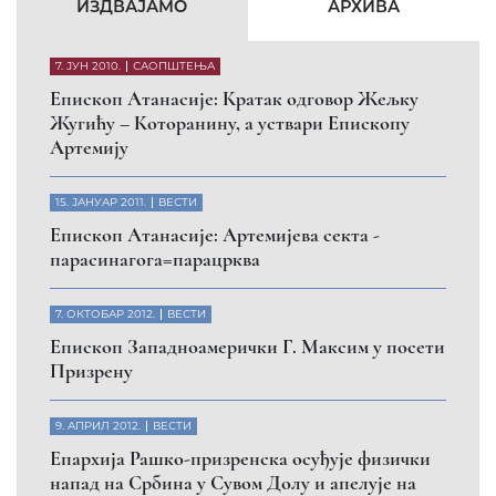
КФОР и ЕУЛЕКС да обезбеде сигурност за све
грађане
26. МАРТ 2010.
ВЕСТИ
Eпископ Атанасије: Обавештење о манастиру
Светих Архангела код Призрена