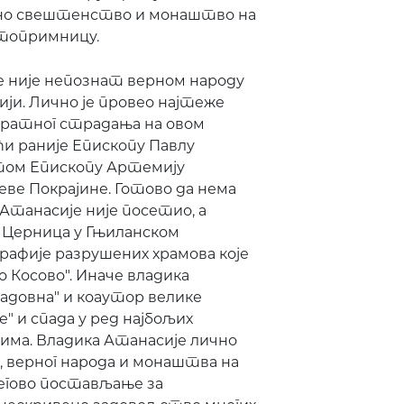
сутно свештенство и монаштво на
стопримницу.
е није непознат верном народу
ији. Лично је провео најтеже
оратног страдања на овом
и раније Епископу Павлу
отом Епископу Артемију
еве Покрајине. Готово да нема
 Атанасије није посетио, а
о Церница у Гњиланском
рафије разрушених храмова које
о Косово". Иначе владика
Јадовна" и коаутор велике
" и спада у ред најбољих
има. Владика Атанасије лично
верног народа и монаштва на
његово постављање за