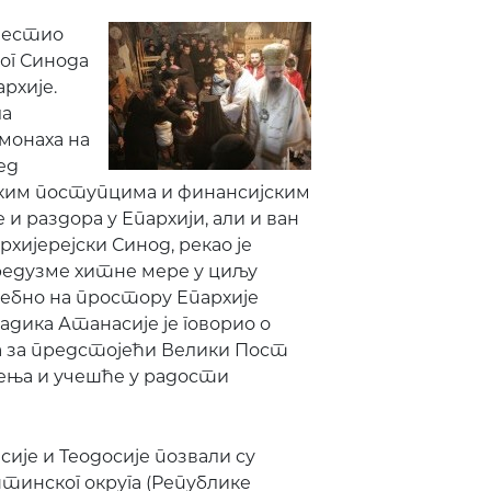
авестио
ког Синода
рхије.
ла
 монаха на
ед
ским поступцима и финансијским
и раздора у Епархији, али и ван
рхијерејски Синод, рекао је
предузме хитне мере у циљу
ебно на простору Епархије
адика Атанасије је говорио о
а за предстојећи Велики Пост
ења и учешће у радости
ије и Теодосије позвали су
тинског округа (Републике