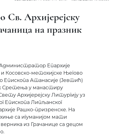
о Св. Архијерејску
ачаница на празник
Администратор Епархије
 и Косовско-метохијске Његово
Епископа Атанасије (Јевтић)
ик Сретења у манастиру
Свету Архијерејску Литургију уз
ог Епископа Липљанског
рхије Рашко-призренске. На
ахиње са игуманијом мати
 верника из Грачанице са децом
о.