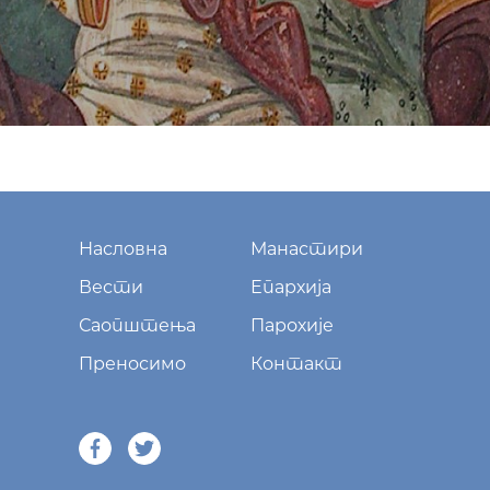
Насловна
Манастири
Вести
Епархија
Саопштења
Парохије
Преносимо
Контакт