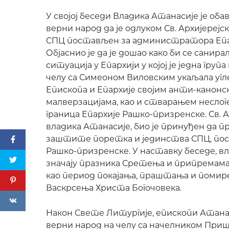
У својој беседи Владика Атанасије је об
верни народ да је одлуком Св. Архијерејс
СПЦ постављен за администратора Епа
Објаснио је да је дошао како би се санира
ситуација у Епархији у којој је једна група
челу са Симеоном Виловским укаљала угл
Епископа и Епархије својим анти-канон
малверзацијама, као и стварањем неслоге 
граница Епархије Рашко-призренске. Св. А
владика Атанасије, био је принуђен да 
заштите поретка и јединства СПЦ, пос
Рашко-призренске. У наставку беседе, вл
значају празника Сретења и припремам
као период покајања, праштања и помир
Васкрсења Христа Богочовека.
Након Свете Литургије, епископи Атанас
верни народ на челу са начелником Приш