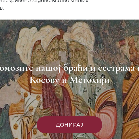
 нескривено задовољство многих
в.
омозите нашој браћи и сестрама 
Косову и Метохији
ДОНИРАЈ