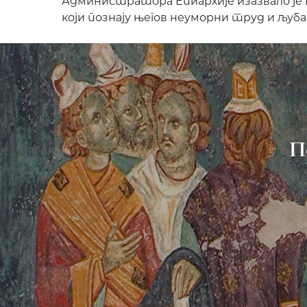
Администратора Епиархије изазвало је
који познају његов неуморни труд и љуба
П