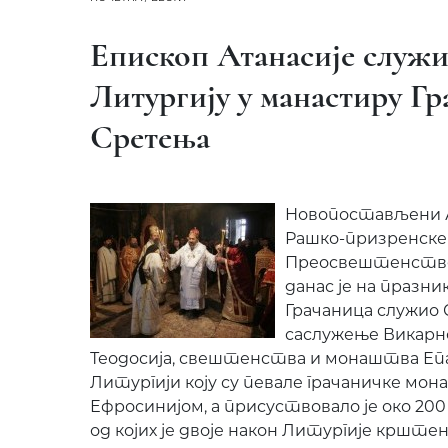
Епископ Атанасије служи
Литургију у манастиру Гр
Сретења
Новопостављени 
Рашко-призренске
Преосвештенство 
данас је на празн
Грачаница служио 
саслужење Викарн
Теодосија, свештенства и монаштва Епа
Литургији коју су певале грачаничке мон
Ефросинијом, а присуствовало је око 200
од којих је двоје након Литургије крштен