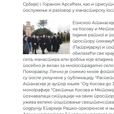
Србије) г. Гораном Арсићем, као и при
послужење и разговор у манастирску го
Епископ Атанасиј
на Косову и Метох
године ратног и п
простору помажућ
(Патријарху) и п
обилазећи све крај
села, манастира или гробља које владика
посебно је везан за многострадално сел
Поморављу. Лично је снимио многе фотог
су после укључене у публикацију "Распет
Атанасије је аутор књиге "Од Косова до 
монографије "Светиње Косова и Метохије
познавалаца ситуације на овим простор
ужива велико поштовање свештенства, 
подручју Епархије Рашко-призренске и 