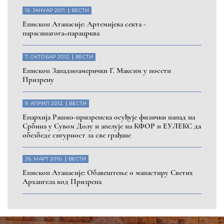
15. ЈАНУАР 2011.
ВЕСТИ
Eпископ Атанасије: Артемијева секта -
парасинагога=парацрква
7. ОКТОБАР 2012.
ВЕСТИ
Eпископ Западноамерички Г. Максим у посети
Призрену
9. АПРИЛ 2012.
ВЕСТИ
Eпархија Рашко-призренска осуђује физички напад на
Србина у Сувом Долу и апелује на КФОР и ЕУЛЕКС да
обезбеде сигурност за све грађане
26. МАРТ 2010.
ВЕСТИ
Eпископ Атанасије: Обавештење о манастиру Светих
Архангела код Призрена