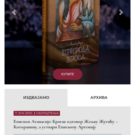
Prethodni
Slede
ИЗДВАЈАМО
АРХИВА
7. ЈУН 2010.
САОПШТЕЊА
Eпископ Атанасије: Кратак одговор Жељку Жугићу –
Которанину, а уствари Епископу Артемију