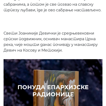
сабранима, а потом је све позвао на славску
трпезу љубави, где је ово сабрање настављено.
Свети Јоаникије Девички је средњевековни
српски подвижник, оснивач манастира Црна
река, чије мошти данас почивају у манастиру
Девич на Косову и Метохији.
ПОНУДА ЕПАРХИЈСКЕ
РАДИОНИЦЕ
КУПИТЕ