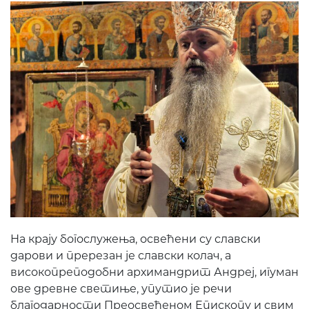
На крају богослужења, освећени су славски
дарови и пререзан је славски колач, а
високопреподобни архимандрит Андреј, игуман
ове древне светиње, упутио је речи
благодарности Преосвећеном Епископу и свим