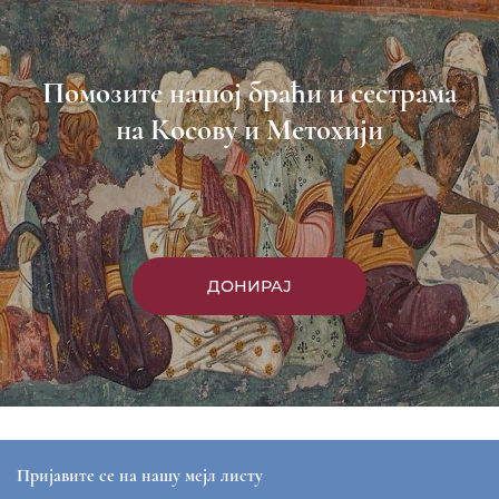
Помозите нашој браћи и сестрама
на Косову и Метохији
ДОНИРАЈ
Пријавите се на нашу мејл листу