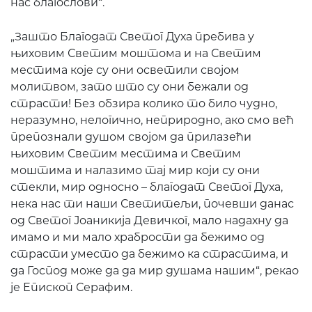
нас благослови“.
„Зашто Благодат Светог Духа пребива у
њиховим Светим моштома и на Светим
местима које су они осветили својом
молитвом, зато што су они бежали од
страсти! Без обзира колико то било чудно,
неразумно, нелогично, неприродно, ако смо већ
препознали душом својом да прилазећи
њиховим Светим местима и Светим
моштима и налазимо тај мир који су они
стекли, мир односно – благодат Светог Духа,
нека нас ти наши Светитељи, почевши данас
од Светог Јоаникија Девичког, мало надахну да
имамо и ми мало храбрости да бежимо од
страсти уместо да бежимо ка страстима, и
да Господ може да да мир душама нашим“, рекао
је Епископ Серафим.