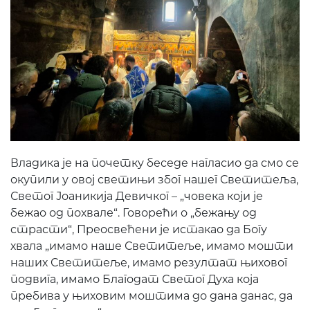
Владика је на почетку беседе нагласио да смо се
окупили у овој светињи због нашег Светитеља,
Светог Јоаникија Девичког – „човека који је
бежао од похвале“. Говорећи о „бежању од
страсти“, Преосвећени је истакао да Богу
хвала „имамо наше Светитеље, имамо мошти
наших Светитеље, имамо резултат њиховог
подвига, имамо Благодат Светог Духа која
пребива у њиховим моштима до дана данас, да