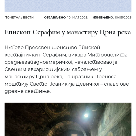
ПОЧЕТНА
/
ВЕСТИ
ОБЈАВЉЕНО:
10. МАЈ 2026.
ИЗМЕЊЕНО:
10/05/2026
Епископ Серафим у манастиру Црна река
Његово Преосвештенство Епископ
костајнички г. Серафим, викара Митрополита
средњезападноамеричког, началствовао је
Светим евхаристијским сабрањем у
манастиру Црна река, на празник Преноса
моштију Светог Јоаникија Девичког – славе ове
древне светиње.