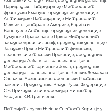
Америке и Канаде Тихон, предводник делегације
Цариградске Патријаршије Митрополит
француски Емануил, предводник делегације
Антиохијске Патријаршије Митрополит
Мексика, Централне Америке, Кариба и
Венецуеле Антоније, предводник делегације
Румунске Православне Цркве Митрополит
западноевропски Јосиф, предводник делегације
Јеладске Цркве Митрополит филипски,
неапољски и тасоски Прокопије, предводник
делегације Албанске Православне Цркве
Митрополит корчински Јован, предводник
делегације Православне Цркве Чешких Земаља и
Словачке Архиепископ прешовски Растислав,
заменик Председника Владе Руске Федерације
С.Е. Приходко и вицепремијер-министар
Украјине К.И. Гришченко.
Патријатх руски Његова Светост Кирил је у