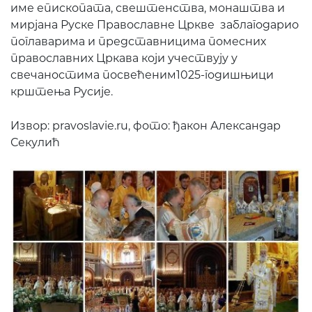
име епископата, свештенства, монаштва и
мирјана Руске Православне Цркве заблагодарио
поглаварима и представницима помесних
православних Цркава који учествују у
свечаностима посвећеним1025-годишњици
крштења Русије.
Извор: pravoslavie.ru, фото: ђакон Александар
Секулић