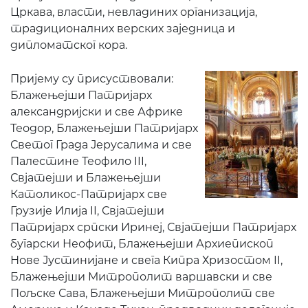
Цркава, власти, невладиних организација,
традиционалних верских заједница и
дипломатског кора.
Пријему су присуствовали:
Блажењејши Патријарх
александријски и све Африке
Теодор, Блажењејши Патријарх
Светог Града Јерусалима и све
Палестине Теофило III,
Свјатејши и Блажењејши
Католикос-Патријарх све
Грузије Илија II, Свјатејши
Патријарх српски Иринеј, Свјатејши Патријарх
бугарски Неофит, Блажењејши Архиепископ
Нове Јустинијане и свега Кипра Хризостом II,
Блажењејши Митрополит варшавски и све
Пољске Сава, Блажењејши Митрополит све