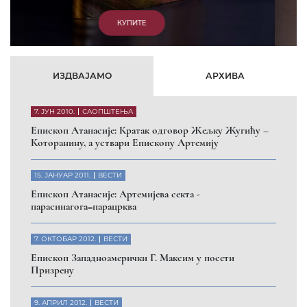
КУПИТЕ
ИЗДВАЈАМО
АРХИВА
7. ЈУН 2010.
САОПШТЕЊА
Eпископ Атанасије: Кратак одговор Жељку Жугићу –
Которанину, а уствари Епископу Артемију
15. ЈАНУАР 2011.
ВЕСТИ
Eпископ Атанасије: Артемијева секта -
парасинагога=парацрква
7. ОКТОБАР 2012.
ВЕСТИ
Eпископ Западноамерички Г. Максим у посети
Призрену
9. АПРИЛ 2012.
ВЕСТИ