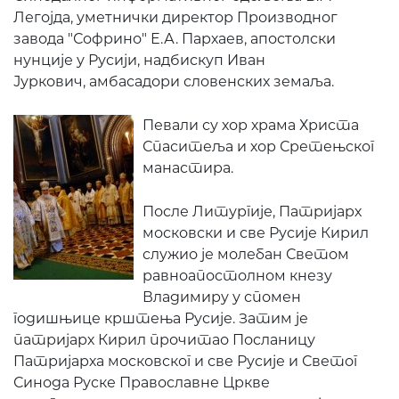
Легојда
,
уметнички
директор
Производног
завода
"
Софрино
"
Е.А.
Пархаев
,
апостолски
нунције
у
Русији
,
надбискуп
Иван
Ју
ркович
,
амбасадори
словенских
земаља
.
Певали су хор храма Христа
Спаситеља и хор Сретењског
манастира.
После Литургије, Патријарх
московски и све Русије Кирил
служио је молебан Светом
равноапостолном кнезу
Владимиру у спомен
годишњице крштења Русије. Затим је
патријарх Кирил прочитао Посланицу
Патријарха московског и све Русије и Светог
Синода Руске Православне Цркве