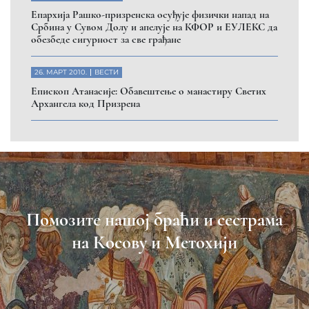
Eпархија Рашко-призренска осуђује физички напад на
Србина у Сувом Долу и апелује на КФОР и ЕУЛЕКС да
обезбеде сигурност за све грађане
26. МАРТ 2010.
ВЕСТИ
Eпископ Атанасије: Обавештење о манастиру Светих
Архангела код Призрена
Помозите нашој браћи и сестрама
на Косову и Метохији