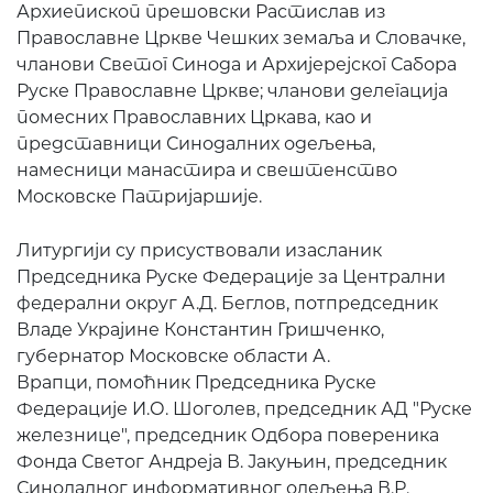
Архиепископ прешовски Растислав из
Православне Цркве Чешких земаља и Словачке,
чланови Светог Синода и Архијерејског Сабора
Руске Православне Цркве; чланови делегација
помесних Православних Цркава, као и
представници Синодалних одељења,
намесници манастира и свештенство
Московске Патријаршије.
Литургији су присуствовали
изасланик
П
редседника Руске Федерације
за
Централни
федерални округ А.Д.
Беглов
,
потпредседник
Владе
Украјине
Константин
Гришченко
,
губернатор М
осковске области
А.
Врапци
,
помоћник П
редседника Руске
Федерације
И.О. Ш
оголев
,
председник
АД "
Руске
железнице
"
,
председник
Одбора повереника
Фонда
Светог Андреја
В.
Јакуњин
,
председник
Синодалног
информативног одељења В.
Р.