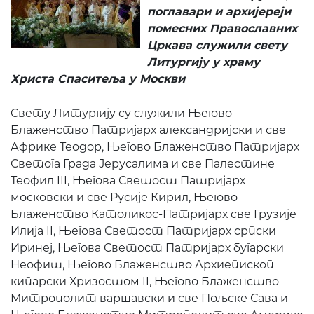
п
оглавари и
архијереји
помесних Православних
Цркава служили с
вету
Литургију
у
храму
Христа Спаситеља у Москви
Свету Литургију су служили Његово
Блаженство Патријарх александријски и све
Африке Теодор, Његово Блаженство Патријарх
Светога Града Јерусалима и све Палестине
Теофил III, Његова Светост Патријарх
московски и све Русије Кирил, Његово
Блаженство Католикос-Патријарх све Грузије
Илија II, Његова Светост Патријарх српски
Иринеј, Његова Светост Патријарх бугарски
Неофит, Његово Блаженство Архиепископ
кипарски Хризостом II, Његово Блаженство
Митрополит варшавски и све Пољске Сава и