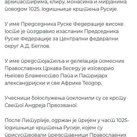
архипастирима, клиру, монасима и мирјанима
поводом 1025. годишњице крштења Русије.
У име Председника Руске Федерације високе
госте је поздравио
изасланик
П
редседника
Руске Федерације
за
Централни федерални
округ А.Д.
Беглов.
У име предстојатеља и делегација помесних
Православних Цркава беседу је изговорио
Његово Блаженство Папа и Патријарх
александријски и све Африке Теодор.
Учесници богослужења поклонили су се крсту
Светог Андреја Првозваног.
После Литургије, одржан је пријем у част 1025-
годишњице крштења Русије, којем су
присуствовали представници Православних