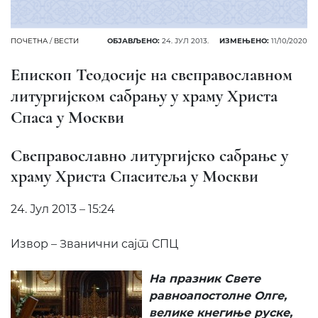
ПОЧЕТНА
/
ВЕСТИ
ОБЈАВЉЕНО:
24. ЈУЛ 2013.
ИЗМЕЊЕНО:
11/10/2020
Eпископ Теодосије на свеправославном
литургијском сабрању у храму Христа
Спаса у Москви
Свеправославно литургијско сабрање у
храму Христа Спаситеља у Москви
24. Јул 2013 – 15:24
Извор – Званични сајт СПЦ
На празник Свете
равноапостолне Олге,
в
елике кнегиње руске,