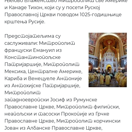
Његово Блаженство Митрополит све Америке
и Канаде Тихон,
који су у посети
Руској
Православној Цркви
поводом
1025-
годишњице
крштења
Русије
.
Предстојатељима су
саслуживали: Митрополит
француски Емануил из
Константинопољске
Патријаршије, Митрополит
Мексика, Централне Америке,
Кариба и Венецуеле Антоније
из Антохијске Патријаршије,
Митрополит
западноевропски Јосиф из Румунске
Православне Цркве, Митрополит филипски,
неапољски и тасоски Прокопије из Грчке
Православне Цркве, Митрополит корчински
Јован из Албанске Православне Цркве,