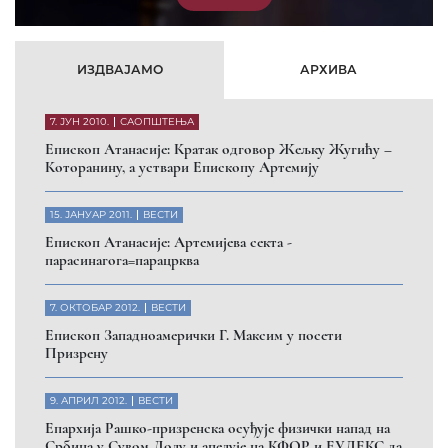
ИЗДВАЈАМО
АРХИВА
7. ЈУН 2010.
САОПШТЕЊА
Eпископ Атанасије: Кратак одговор Жељку Жугићу –
Которанину, а уствари Епископу Артемију
15. ЈАНУАР 2011.
ВЕСТИ
Eпископ Атанасије: Артемијева секта -
парасинагога=парацрква
7. ОКТОБАР 2012.
ВЕСТИ
Eпископ Западноамерички Г. Максим у посети
Призрену
9. АПРИЛ 2012.
ВЕСТИ
Eпархија Рашко-призренска осуђује физички напад на
Србина у Сувом Долу и апелује на КФОР и ЕУЛЕКС да