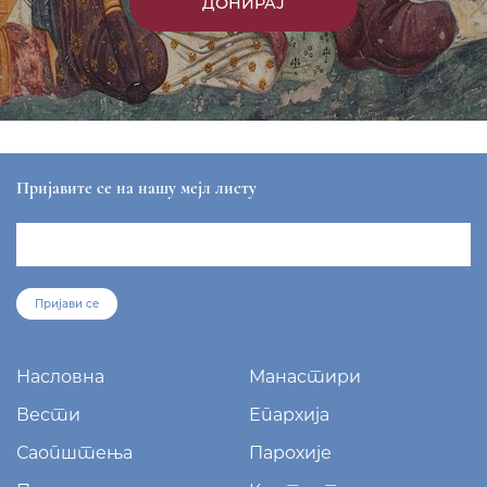
ДОНИРАЈ
Пријавите се на нашу мејл листу
Пријави се
Насловна
Манастири
Вести
Епархија
Саопштења
Парохије