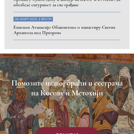
обезбеде сигурност за све грађане
26. МАРТ 2010.
ВЕСТИ
Eпископ Атанасије: Обавештење о манастиру Светих
Архангела код Призрена
Помозите нашој браћи и сестрама
на Косову и Метохији