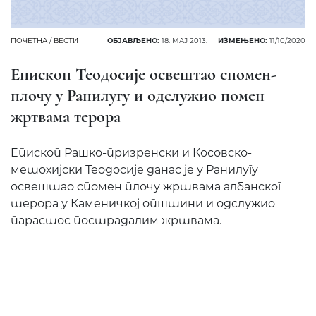
ПОЧЕТНА
/
ВЕСТИ
ОБЈАВЉЕНО:
18. МАЈ 2013.
ИЗМЕЊЕНО:
11/10/2020
Епископ Теодосије освештао спомен-
плочу у Ранилугу и одслужио помен
жртвама терора
Eпископ Рашко-призренски и Косовско-
метохијски Теодосије данас је у Ранилугу
освештао спомен плочу жртвама албанског
терора у Каменичкој општини и одслужио
парастос пострадалим жртвама.