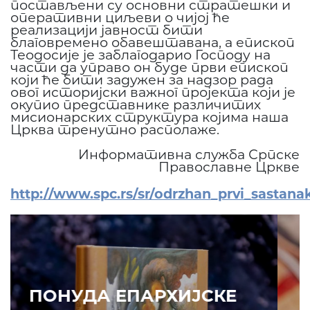
постављени су основни стратешки и
оперативни циљеви о чијој ће
реализацији јавност бити
благовремено обавештавана, а епископ
Теодосије је заблагодарио Господу на
части да управо он буде први епископ
који ће бити задужен за надзор рада
овог историјски важног пројекта који је
окупио представнике различитих
мисионарских структура којима наша
Црква тренутно располаже.
Информативна служба Српске
Православне Цркве
http://www.spc.rs/sr/odrzhan_prvi_sastan
ПОНУДА ЕПАРХИЈСКЕ