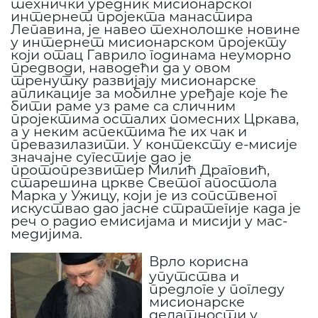
технички уредник мисионарског
интернет пројекта манастира
Лепавина, је навео технолошке новине
у интернет мисионарском пројекту
који отац Гаврило годинама неуморно
предводи, наводећи да у овом
тренутку развијају мисионарске
апликације за мобилне уређаје које ће
бити раме уз раме са сличним
пројектима осталих помесних Цркава,
а у неким аспектима ће их чак и
превазилазити. У контексту е-мисије
значајне сугестије дао је
протопрезвитер Милић Драговић,
старешина цркве Светог апостола
Марка у Ужицу, који је из сопственог
искуствао дао јасне стратегије када је
реч о радио емисијама и мисији у мас-
медијима.
Врло корисна
упутства и
предлоге у погледу
мисионарске
делатности у