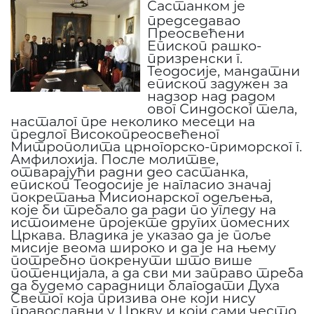
Састанком је
председавао
Преосвећени
Епископ рашко-
призренски г.
Теодосије, мандатни
епископ задужен за
надзор над радом
овог Синдоског тела,
насталог пре неколико месеци на
предлог Високопреосвећеног
Митрополита црногорско-приморског г.
Амфилохија. После молитве,
отварајући радни део састанка,
епископ Теодосије је нагласио значај
покретања Мисионарског одељења,
које би требало да ради по угледу на
истоимене пројекте других помесних
Цркава. Владика је указао да је поље
мисије веома широко и да је на њему
потребно покренути што више
потенцијала, а да сви ми заправо треба
да будемо сарадници благодати Духа
Светог која призива оне који нису
православни у Цркву и који сами често