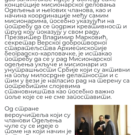
концепције мисионарског деловања
Одељења и његових чланова, као и
начина координације међу самим
мисионарима, посебно указујући на
потребу да се подржи креативност и
труд коју показују у свом раду.
Презвитер Владимир Марковић,
секретар Верског добротворног
старатељства Архиепископије
београдско-карловачке, је истакао
потребу да се у рад Мисионарског
одељења укључе и мисионари из
унутрашњости Србије који су активни
на пољу милосрдне делатности и с
тим у вези је нагласио рад на терену са
потребитим слојевима
становништва као посебно важно
поље које се не сме запоставити.
Од стране
вероучитеља који су
чланови Одељења
чуле су се идеје о
томе на који начин је