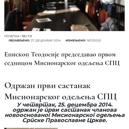
ПОЧЕТНА
/
ВЕСТИ
ОБЈАВЉЕНО:
27. ДЕЦЕМБАР 2014.
ИЗМЕЊЕНО:
16/11/2020
Епископ Теодосије председавао првом
седницом Мисионарског одељења СПЦ
Одржан први састанак
Мисионарског одељења СПЦ
У четвртак, 25. децембра 2014.
одржан је први састанак чланова
новооснованог Мисионарског одељења
Српске Православне Цркве.