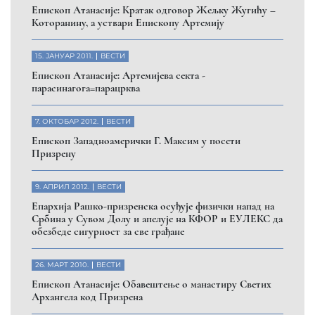
Eпископ Атанасије: Кратак одговор Жељку Жугићу –
Которанину, а уствари Епископу Артемију
15. ЈАНУАР 2011.
ВЕСТИ
Eпископ Атанасије: Артемијева секта -
парасинагога=парацрква
7. ОКТОБАР 2012.
ВЕСТИ
Eпископ Западноамерички Г. Максим у посети
Призрену
9. АПРИЛ 2012.
ВЕСТИ
Eпархија Рашко-призренска осуђује физички напад на
Србина у Сувом Долу и апелује на КФОР и ЕУЛЕКС да
обезбеде сигурност за све грађане
26. МАРТ 2010.
ВЕСТИ
Eпископ Атанасије: Обавештење о манастиру Светих
Архангела код Призрена