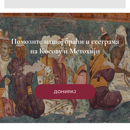
Помозите нашој браћи и сестрама
на Косову и Метохији
ДОНИРАЈ