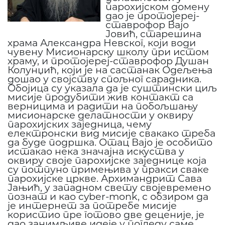
парохијском домену
дао је протојереј-
ставрофор Вајо
Јовић, старешина
храма Александра Невског, који води
чувену Мисионарску школу при истом
храму, и протојереј-ставрофор Душан
Колунџић, који је на састанак Одељења
дошао у својству спољног сарадника.
Обојица су указала да је суштински циљ
мисије продубити жив контакт са
верницима и радити на побољшању
мисионарске делатности у оквиру
парохијских заједница, чему
електронски вид мисије свакако треба
да буде подршка. Отац Вајо је особито
истакао нека значајна искуства у
оквиру своје парохијске заједнице која
су потпуно примењива у пракси сваке
парохијске цркве. Архимандрит Сава
Јањић, у западном свету својевремено
познат и као cyber-monk, с обзиром да
је интернет за потребе мисије
користио пре готово две деценије, је
дао занимљиве идеје у погледу саме