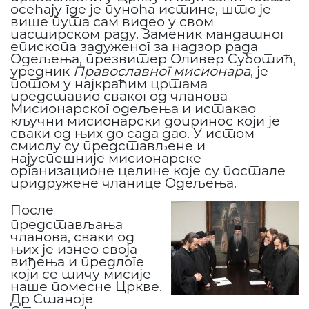
осећају где је пуноћа истине, што је
више пута сам видео у свом
пастирском раду. Заменик мандатног
епископа задуженог за надзор рада
Одељења, презвитер Оливер Суботић,
уредник
Православног мисионара
, је
потом у најкраћим цртама
представио сваког од чланова
Мисионарског одељења и истакао
кључни мисионарски допринос који је
сваки од њих до сада дао. У истом
смислу су представљене и
најуспешније мисионарске
организационе целине које су постале
придружене чланице Одељења.
После
представљања
чланова, сваки од
њих је изнео своја
виђења и предлоге
који се тичу мисије
наше помесне Цркве.
Др Станоје