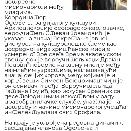
потребно
мисионарити међу
младима.
Координатор
Одељења за дијалог у култури
Архиепископије београдско-карловачке,
вероучитељ Стеван Јовановић, је
указао на значај покретања јавног
дискурса на културолошке теме као
посредног вида хришћанске мисије
усмереног пре свега према академском
свету, док је вероучитељ хаџи Драган
Поповић говорио на тему мисије међу
најмлађим узрастима, наглашавајући
значај дечјих хорова, међу којима је и
хор „Свети Симеон Богопримац“ чији је
он оснивач и вођа. Вероучитељица
Татјана Грујић, као искусан правник са
десетогодишњим искуством у раду
правобранилачке службе, указала је на
потребу и начине мисионарског учешћа
интелектуалаца свих профила.
На крају је утврђена редовна динамика
састајања чланова Одељења и