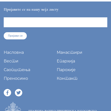
Пријавите се на нашу мејл листу
Пријави се
Насловна
Манастири
Вести
Епархија
Саопштења
Парохије
Преносимо
Контакт