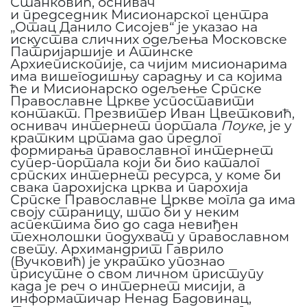
Станковић, оснивач
и председник Мисионарског центра
„Отац Данило Сисојев“ је указао на
искуства сличних одељења Московске
Патријаршије и Атинске
Архиепископије, са чијим мисионарима
има вишегодишњу сарадњу и са којима
ће и Мисионарско одељење Српске
Православне Цркве успоставити
контакт. Презвитер Иван Цветковић,
оснивач интернет портала
Поуке
, је у
кратким цртама дао предлог
формирања православног интернет
супер-портала који би био каталог
српских интернет ресурса, у коме би
свака парохијска црква и парохија
Српске Православне Цркве могла да има
своју страницу, што би у неким
аспектима био до сада невиђен
технолошки подухват у православном
свету. Архимандрит Гаврило
(Вучковић) је укратко упознао
присутне о свом личном приступу
када је реч о интернет мисији, а
информатичар Ненад Бадовинац,