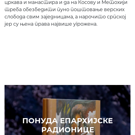
цркава и манастира и да на Косову и Метохији
треба обезбедити пуно поштовање верских
слобода свим заједницама, а нарочито српској
јер су њена права највише угрожена.
ПОНУ
Р
УДА ЕПАРХИЈСКЕ
РАДИОНИЦЕ