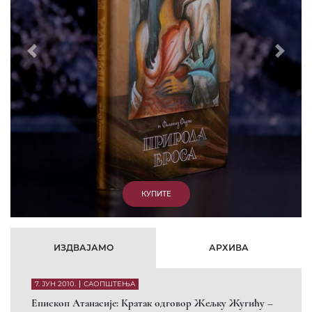
Prethodni
Slede
КУПИТЕ
ИЗДВАЈАМО
АРХИВА
7. ЈУН 2010.
САОПШТЕЊА
Eпископ Атанасије: Кратак одговор Жељку Жугићу –