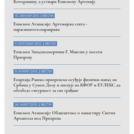
Которанину, а уствари Епископу Артемију
15. ЈАНУАР 2011.
ВЕСТИ
Eпископ Атанасије: Артемијева секта -
парасинагога=парацрква
7. ОКТОБАР 2012.
ВЕСТИ
Eпископ Западноамерички Г. Максим у посети
Призрену
9. АПРИЛ 2012.
ВЕСТИ
Eпархија Рашко-призренска осуђује физички напад на
Србина у Сувом Долу и апелује на КФОР и ЕУЛЕКС да
обезбеде сигурност за све грађане
26. МАРТ 2010.
ВЕСТИ
Eпископ Атанасије: Обавештење о манастиру Светих
Архангела код Призрена