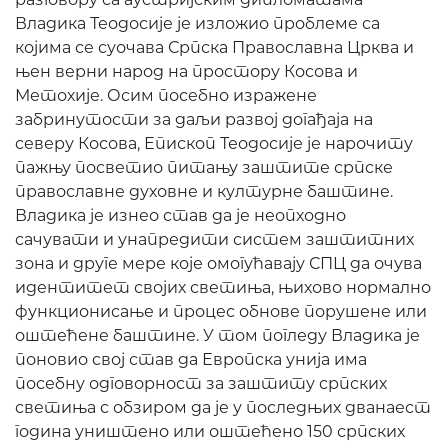
Владика Теодосије је изложио проблеме са
којима се суочава Српска Православна Црква и
њен верни народ на простору Косова и
Метохије. Осим посебно изражене
забринутости за даљи развој догађаја на
северу Косова, Епископ Теодосије је нарочиту
пажњу посветио питању заштите српске
православне духовне и културне баштине.
Владика је изнео став да је неопходно
сачувати и унапредити систем заштитних
зона и друге мере које омогућавају СПЦ да очува
идентитет својих светиња, њихово нормално
функционисање и процес обнове порушене или
оштећене баштине. У том погледу Владика је
поновио свој став да Европска унија има
посебну одговорност за заштиту српских
светиња с обзиром да је у последњих дванаест
година уништено или оштећено 150 српских