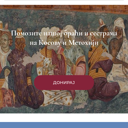
Помозите нашој браћи и сестрама
на Косову и Метохији
ДОНИРАЈ