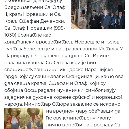
иконописаца, на којој су
представљени Св. Олаф
II, краљ Норвешки и Св.
Краљ Стефан Дечански.
Св. Олаф Норвешки (995-
1030) познат је као
хришћански просветитељ Норвешке и његов
култ забележен је и на православном Истоку. У
Цариграду се недалеко од цркве Св. Ирине
налазила капела Св. Олафа који је био
светитељ заштитник царске Варангијске
гарде коју су сачињавали Скандинавци. Зато ова
два света краља, Стефан и Олаф, који су
обојица пострадали мученички, симболизују
заједничке духовне корене српског и норвешког
народа. Министар Сторе захвалио се искрено
на
вредном дару обећавши да
ће ову јединствену икону
лично понети на прославу Св.