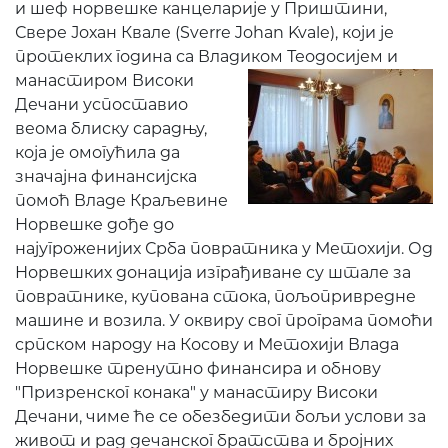
и шеф норвешке канцеларије у Приштини,
Свере Јохан Квале (Sverre Johan Kvale), који је
протеклих година са Владиком Теодосијем и
манастиром Високи
Дечани успоставио
веома блиску сарадњу,
која је омогућила да
значајна финансијска
помоћ Владе Краљевине
Норвешке дође до
најугроженијих Срба повратника у Метохији. Од
Норвешких донација изграђиване су штале за
повратнике, купована стока, пољопривредне
машине и возила. У оквиру свог програма помоћи
српском народу на Косову и Метохији Влада
Норвешке тренутно финансира и обнову
"Призренског конака" у манастиру Високи
Дечани, чиме ће се обезбедити бољи услови за
живот и рад дечанског братства и бројних