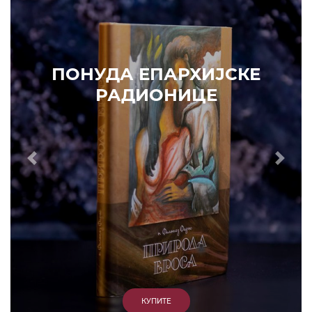
Prethodni
Slede
ПОНУДА ЕПАРХИЈСКЕ
РАДИОНИЦЕ
ИЗДВАЈАМО
АРХИВА
КУПИТЕ
7. ЈУН 2010.
САОПШТЕЊА
Eпископ Атанасије: Кратак одговор Жељку Жугићу –
Которанину, а уствари Епископу Артемију
15. ЈАНУАР 2011.
ВЕСТИ
Eпископ Атанасије: Артемијева секта -
парасинагога=парацрква
7. ОКТОБАР 2012.
ВЕСТИ
Eпископ Западноамерички Г. Максим у посети
Призрену
9. АПРИЛ 2012.
ВЕСТИ
Eпархија Рашко-призренска осуђује физички напад на
Србина у Сувом Долу и апелује на КФОР и ЕУЛЕКС да