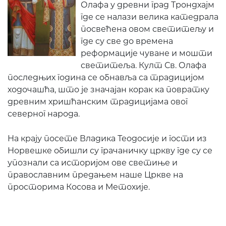
Олафа у древни град Трондхајм
где се налази велика катедрала
посвећена овом светитељу и
где су све до времена
реформације чуване и мошти
светитеља. Култ Св. Олафа
последњих година се обнавља са традицијом
ходочашћа, што је значајан корак ка повратку
древним хришћанским традицијама овог
северног народа.
На крају посете Владика Теодосије и гости из
Норвешке обишли су грачаничку цркву где су се
упознали са историјом ове светиње и
православним предањем наше Цркве на
просторима Косова и Метохије.