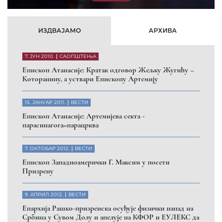
обезбеде сигурност за све грађане
26. МАРТ 2010.
ВЕСТИ
Eпископ Атанасије: Обавештење о манастиру Светих
Архангела код Призрена
Помозите нашој браћи и сестрама
на Косову и Метохији
ДОНИРАЈ