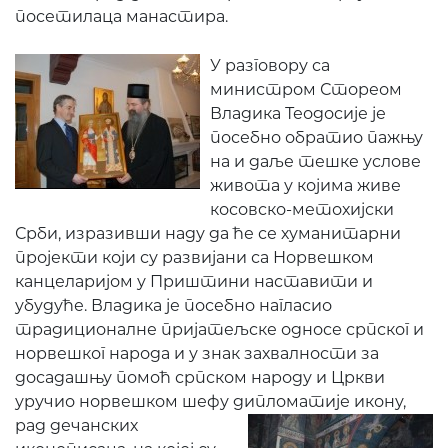
посетилаца манастира.
У разговору са
министром Стореом
Владика Теодосије је
посебно обратио пажњу
на и даље тешке услове
живота у којима живе
косовско-метохијски
Срби, изразивши наду да ће се хуманитарни
пројекти који су развијани са Норвешком
канцеларијом у Приштини наставити и
убудуће. Владика је посебно нагласио
традиционалне пријатељске односе српског и
норвешког народа и у знак захвалности за
досадашњу помоћ српском народу и Цркви
уручио норвешком шефу дипломатије икону,
рад дечанских