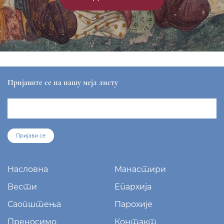
ЕПАРХИЈА РАШКО-ПРИЗРЕНСКА И КОСОВСКО-
МЕТОХИЈСКА
sekretar@eparhija-prizren.com
Манастир Грачаница, 38 205 Грачаница
+381/38 65 510