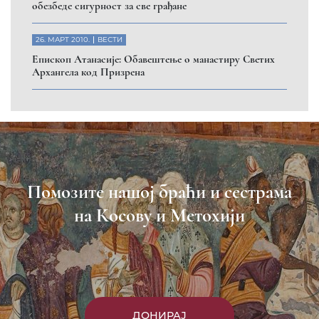
Пријавите се на нашу мејл листу
Пријави се
Насловна
Манастири
Вести
Епархија
Саопштења
Парохије
Преносимо
Контакт