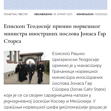
ПОЧЕТНА
/
ВЕСТИ
ОБЈАВЉЕНО:
19. АПРИЛ 2011.
ИЗМЕЊЕНО:
11/10/2020
Епископ Теодосије примио норвешког
министра иностраних послова Јонаса Гар
Стореа
Епископ Рашко-
призренски Теодосије
примио је у манастиру
Грачаници норвешког
министра иностраних
послова Јонаса Гар
Стореа (Jonas Gahr Støre)
који је се са својим сарадницима налази у
једнодневној посети Косову и Метохији. У
пратњи норвешког шефа дипломатије дошао је