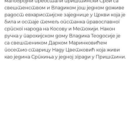
малобројни преостали приштински Срби са
свештенством и Владиком још једном доживе
радост евхаристијске заједнице у Цркви која је
била и остаје темељ опстанка православног
српског народа на Косову и Метохији. Након
ручка у парохијском дому Владика Теодосије је
са свештеником Дарком Маринковићем
посетио старицу Наду Цветковић која живи
као једина Српкиња у једној згради у Приштини.