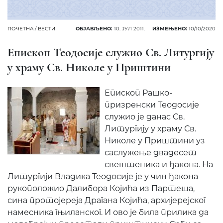
ПОЧЕТНА
/
ВЕСТИ
ОБЈАВЉЕНО:
10. ЈУЛ 2011.
ИЗМЕЊЕНО:
10/10/2020
Епископ Теодосије служио Св. Литургију
у храму Св. Николе у Приштини
Епископ Рашко-
призренски Теодосије
служио је данас Св.
Литургију у храму Св.
Николе у Приштини уз
саслужење двадесет
свештеника и ђакона. На
Литургији Владика Теодосије је у чин ђакона
рукоположио Далибора Којића из Партеша,
сина протојереја Драгана Којића, архијерејског
намесника гњиланског. И ово је била прилика да