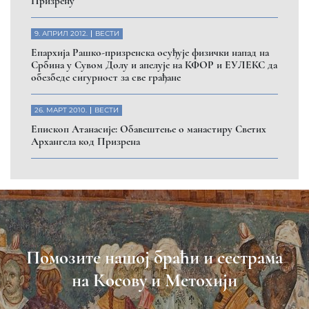
Призрену
9. АПРИЛ 2012.
ВЕСТИ
Eпархија Рашко-призренска осуђује физички напад на
Србина у Сувом Долу и апелује на КФОР и ЕУЛЕКС да
обезбеде сигурност за све грађане
26. МАРТ 2010.
ВЕСТИ
Eпископ Атанасије: Обавештење о манастиру Светих
Архангела код Призрена
Помозите нашој браћи и сестрама
на Косову и Метохији