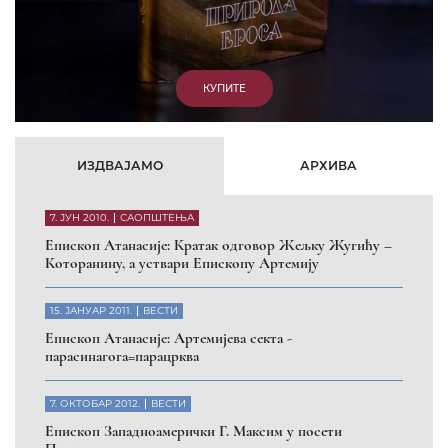
КУПИТЕ
ИЗДВАЈАМО
АРХИВА
7. ЈУН 2010.
САОПШТЕЊА
Eпископ Атанасије: Кратак одговор Жељку Жугићу –
Которанину, а уствари Епископу Артемију
15. ЈАНУАР 2011.
ВЕСТИ
Eпископ Атанасије: Артемијева секта -
парасинагога=парацрква
7. ОКТОБАР 2012.
ВЕСТИ
Eпископ Западноамерички Г. Максим у посети