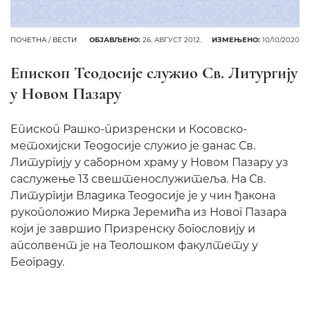
ПОЧЕТНА
/
ВЕСТИ
ОБЈАВЉЕНО:
26. АВГУСТ 2012.
ИЗМЕЊЕНО:
10/10/2020
Епископ Теодосије служио Св. Литургију
у Новом Пазару
Епископ Рашко-призренски и Косовско-
метохијски Теодосије служио је данас Св.
Литургију у саборном храму у Новом Пазару уз
саслужење 13 свештенослужитеља. На Св.
Литургији Владика Теодосије је у чин ђакона
рукоположио Мирка Јеремића из Новог Пазара
који је завршио Призренску богословију и
апсолвент је на Теолошком факултету у
Београду.