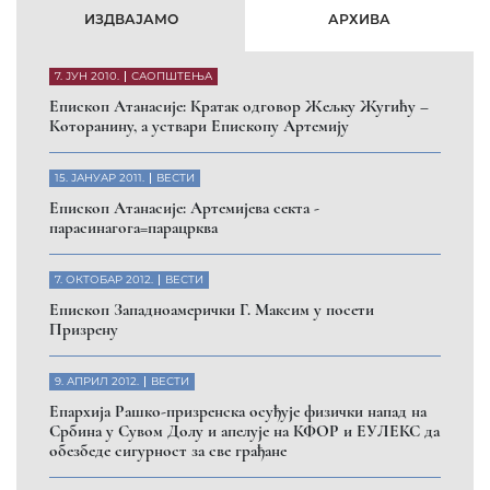
ИЗДВАЈАМО
АРХИВА
7. ЈУН 2010.
САОПШТЕЊА
Eпископ Атанасије: Кратак одговор Жељку Жугићу –
Которанину, а уствари Епископу Артемију
15. ЈАНУАР 2011.
ВЕСТИ
Eпископ Атанасије: Артемијева секта -
парасинагога=парацрква
7. ОКТОБАР 2012.
ВЕСТИ
Eпископ Западноамерички Г. Максим у посети
Призрену
9. АПРИЛ 2012.
ВЕСТИ
Eпархија Рашко-призренска осуђује физички напад на
Србина у Сувом Долу и апелује на КФОР и ЕУЛЕКС да
обезбеде сигурност за све грађане