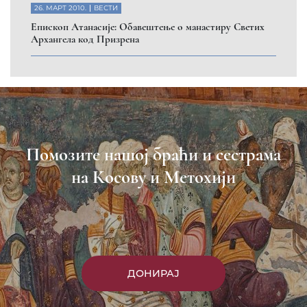
26. МАРТ 2010.
ВЕСТИ
Eпископ Атанасије: Обавештење о манастиру Светих
Архангела код Призрена
Помозите нашој браћи и сестрама
на Косову и Метохији
ДОНИРАЈ