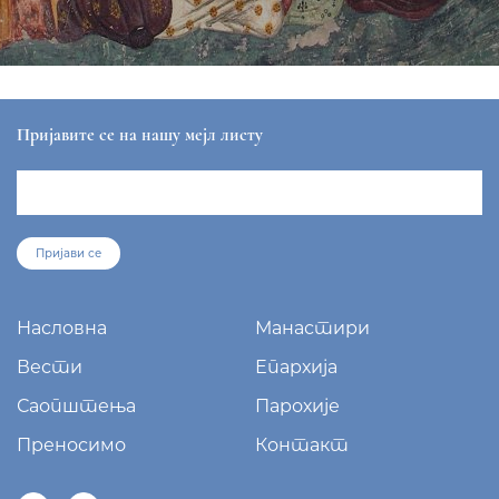
Пријавите се на нашу мејл листу
Пријави се
Насловна
Манастири
Вести
Епархија
Саопштења
Парохије
Преносимо
Контакт