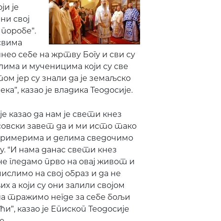
ји је
ни свој
 поробе”.
 свима
нео себе на жртву Богу и сви су
има и мученицима који су све
м јер су знали да је земаљско
а”, казао је владика Теодосије.
је казао да нам је свети кнез
овски завет да и ми исто тако
примерима и делима сведочимо
у. “И нама данас свети кнез
не гледамо прво на овај живот и
мислимо на свој образ и да не
 а који су они залили својом
а тражимо негде за себе бољи
и”, казао је Епископ Теодосије
е.