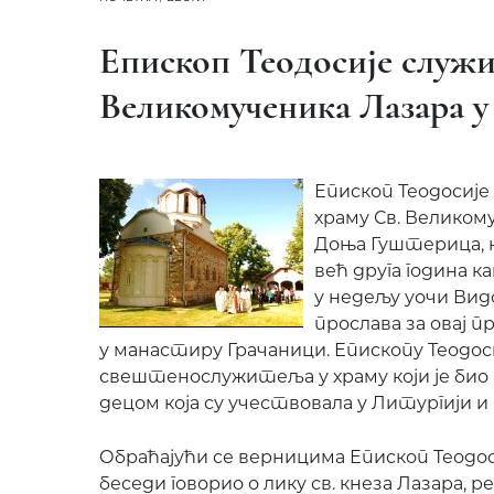
Епископ Теодосије служи
Великомученика Лазара 
Епископ Теодосије 
храму Св. Великому
Доња Гуштерица, н
већ друга година к
у недељу уочи Ви
прослава за овај 
у манастиру Грачаници. Епископу Теодоси
свештенослужитеља у храму који је био
децом која су учествовала у Литургији и
Обраћајући се верницима Епископ Теодоси
беседи говорио о лику св. кнеза Лазара, р