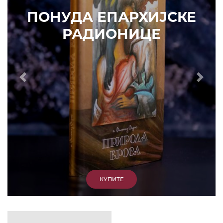
ИЗДВАЈАМО
АРХИВА
КУПИТЕ
7. ЈУН 2010.
САОПШТЕЊА
Eпископ Атанасије: Кратак одговор Жељку
Жугићу – Которанину, а уствари Епископу
Артемију
15. ЈАНУАР 2011.
ВЕСТИ
Eпископ Атанасије: Артемијева секта -
парасинагога=парацрква
7. ОКТОБАР 2012.
ВЕСТИ
Eпископ Западноамерички Г. Максим у посети
Призрену
9. АПРИЛ 2012.
ВЕСТИ
Eпархија Рашко-призренска осуђује физички
напад на Србина у Сувом Долу и апелује на