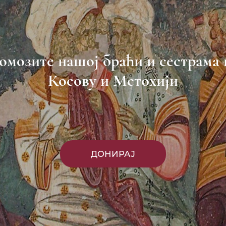
омозите нашој браћи и сестрама 
Косову и Метохији
ДОНИРАЈ