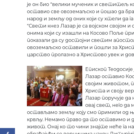
је он био “велики мученик и светитељ ко
оставио све овоземаљско и пошао да бра
народ и земљу од оних који су хтели да га
“Свети кнез Лазар је са војском својом и
онима који су изашли на Косово Поље при
показали да су достојни светим апостол
овоземаљско оставили и пошли за Христо
царство пролазно а Христово увек и довек
Епископ Теодосије 
Лазар оставио Кос
својим животом, 
Христа и своју вер
Лазар поручује да 
овај свет, него да 
остављамо земљу коју смо примили од њих
крвљу. Немамо право да то оставимо и д
живот. Онај ко то чини знајте неће га наћ
обраћајући се верницима након Литургиј