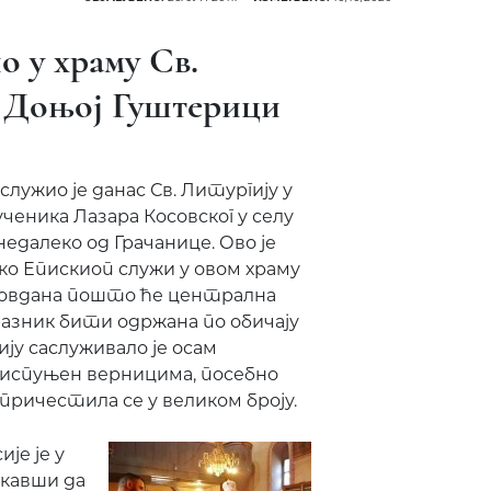
о у храму Св.
у Доњој Гуштерици
служио је данас Св. Литургију у
ченика Лазара Косовског у селу
едалеко од Грачанице. Ово је
ако Епискиоп служи у овом храму
довдана пошто ће централна
празник бити одржана по обичају
ју саслуживало је осам
 испуњен верницима, посебно
 причестила се у великом броју.
је је у
екавши да