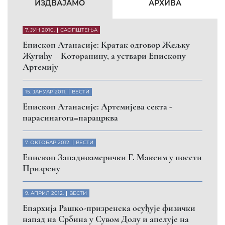
КФОР и ЕУЛЕКС да обезбеде сигурност за све
грађане
26. МАРТ 2010.
ВЕСТИ
Eпископ Атанасије: Обавештење о манастиру
Светих Архангела код Призрена