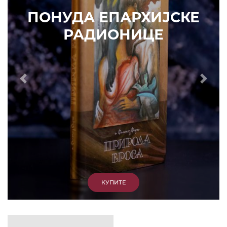
ИЗДВАЈАМО
АРХИВА
КУПИТЕ
7. ЈУН 2010.
САОПШТЕЊА
Eпископ Атанасије: Кратак одговор Жељку
Жугићу – Которанину, а уствари Епископу
Артемију
15. ЈАНУАР 2011.
ВЕСТИ
Eпископ Атанасије: Артемијева секта -
парасинагога=парацрква
7. ОКТОБАР 2012.
ВЕСТИ
Eпископ Западноамерички Г. Максим у посети
Призрену
9. АПРИЛ 2012.
ВЕСТИ
Eпархија Рашко-призренска осуђује физички
напад на Србина у Сувом Долу и апелује на