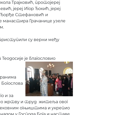
кола Трајковић, протојереј
вић, јереј Игор Ђокић, јереј
ј Ђорђе Стефановић и
ре манастира Грачанице узеле
м.
риступили су верни међу
Теодосије је благословио
бранима
 Богослова
м
о и за
лио жртву и труд житеља овог
м вековним огњиштима и укрепио
 надом у Господа Бога и наставе.