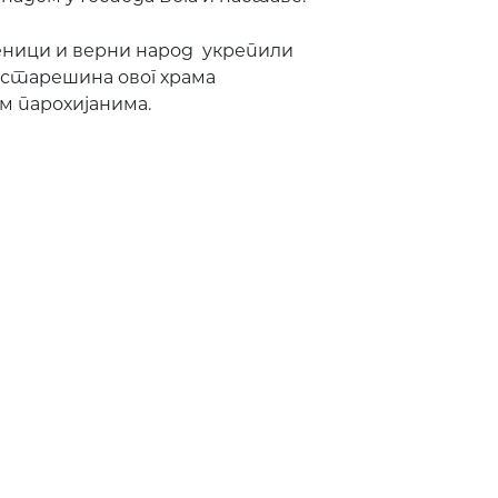
еници и верни народ укрепили
 старешина овог храма
м парохијанима.