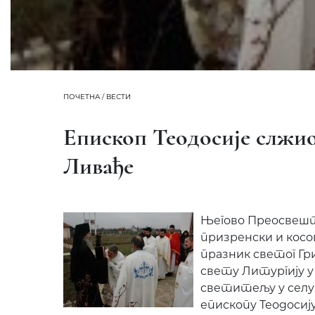
ПОЧЕТНА
/
ВЕСТИ
Епископ Теодосије слжио 
Ливађе
Његово Преосвеш
призренски и косо
празник светог Гри
свету Литургију у
светитељу у селу
епископу Теодосиј