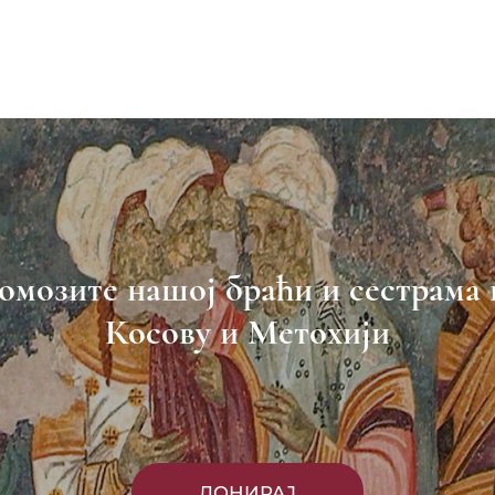
омозите нашој браћи и сестрама 
Косову и Метохији
ДОНИРАЈ