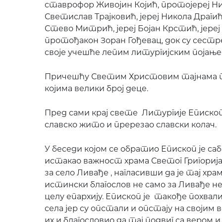
ставрофор Живојин Којић, протојереј Ни
Светислав Трајковић, јереј Никола Драгиће
Стево Митрић, јереј Бојан Крстић, јере
протођакон Зоран Гођевац, док су сест
своје учешће лепим литургијским појање
Причешћу Светим Христовим тајнама п
којима велики број деце.
Пред сами крај свете Литургије Епископ 
славско жито и пререзао славски колач.
У беседи којом се обратио Епископ је са
истакао важност храма Светог Григорија
за село Ливађе , нагласивши да је тај хра
истински благослов не само за Ливађе нег
целу епархију. Епископ је такође похва
села јер су опстали и опстају на своји
их и благословио да тај подвиг са вером и