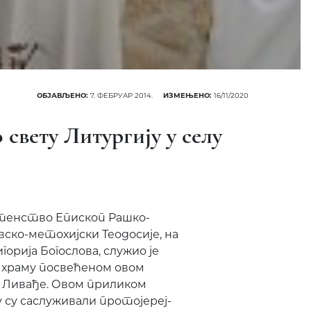
ОБЈАВЉЕНО:
7. ФЕБРУАР 2014.
ИЗМЕЊЕНО:
16/11/2020
свету Литургију у селу
тенство Епископ Рашко-
вско-метохијски Теодосије, на
горија Богослова, служио је
 храму посвећеном овом
 Ливађе. Овом приликом
у су саслуживали протојереј-