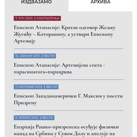
КФОР и ЕУЛЕКС да обезбеде сигурност за све
грађане
26. МАРТ 2010.
ВЕСТИ
Eпископ Атанасије: Обавештење о манастиру
Светих Архангела код Призрена