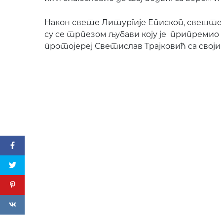
Након свете Литургије Епископ, свешт
су се трпезом љубави коју је припремио
протојереј Светислав Трајковић са своји