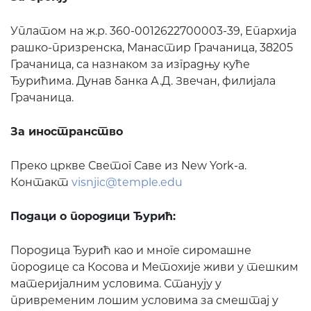
Уплатом на ж.р. 360-0012622700003-39, Епархија
рашко-призренска, Манастир Грачаница, 38205
Грачаница, са назнаком за изградњу куће
Ђурићима. Дунав банка А.Д. Звечан, филијала
Грачаница.
За иностранство
Преко цркве Светог Саве из New York-a.
Контакт
visnjic@temple.edu
Подаци о породици Ђурић:
Породица Ђурић као и многе сиромашне
породице са Косова и Метохије живи у тешким
материјалним условима. Станују у
привременим лошим условима за смештај у