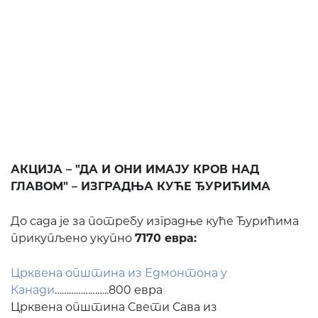
АКЦИЈА – "ДА И ОНИ ИМАЈУ КРОВ НАД
ГЛАВОМ" – ИЗГРАДЊА КУЋЕ ЂУРИЋИМА
До сада је за потребу изградње куће Ђурићима
прикупљено укупно
7170 евра:
Црквена општина из Едмонтона у
Канади
…………………..800 евра
Црквена општина Свети Сава из