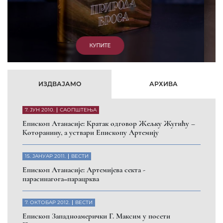
КУПИТЕ
ИЗДВАЈАМО
АРХИВА
7. ЈУН 2010.
САОПШТЕЊА
Eпископ Атанасије: Кратак одговор Жељку Жугићу –
Которанину, а уствари Епископу Артемију
15. ЈАНУАР 2011.
ВЕСТИ
Eпископ Атанасије: Артемијева секта -
парасинагога=парацрква
7. ОКТОБАР 2012.
ВЕСТИ
Eпископ Западноамерички Г. Максим у посети