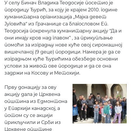
У селу Бинач Владика Теодосије посетио је
породицу Ђурић, за коју је крајем 2010. године
хуманитарна организација „Мајка девет
Југовића“ из Грачанице са благословом Еп.
Теодосија покренула хуманитарну акцију “Да и
они имају кров над главом” , за прикупљање
помоћи за изградњу нове куће овој сиромашној
вишечланој (9 деце) породици. Намера је да се
изградњом куће Ђурићима обезбеде основни
услови за живот ове породице и да се она
задржи на Косову и Метохији.
Прву донацију за ову
акцију дала је Црквена
општина из Едмонтона
у Епархији канадској, а
потом су се акцији
прикључили и Срби из
Црквене општине