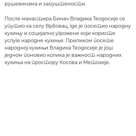
рушевинама и запуштености.
После манастира Бинач Владика Теодосије се
упутио ка селу Врбовац, где је посетио народну
кухињу и социјално угрожене који користе
услуге народне кухиње. Приликом посете
народној кухињи Владика Теодосије је још
једном поновио колика је важност народних
кухиња на простору Косова и Метохије.