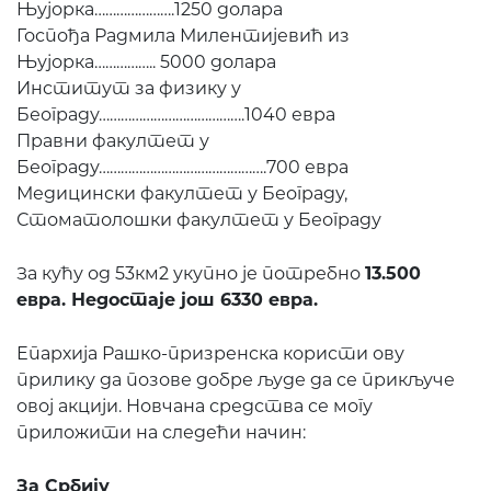
Њујорка………………….1250 долара
Госпођа Радмила Милентијевић из
Њујорка…………….. 5000 долара
Институт за физику у
Београду………………………………….1040 евра
Правни факултет у
Београду……………………………………….700 евра
Медицински факултет у Београду,
Стоматолошки факултет у Београду
За кућу од 53км2 укупно је потребно
13.500
евра. Недостаје још 6330 евра.
Епархија Рашко-призренска користи ову
прилику да позове добре људе да се прикључе
овој акцији. Новчана средства се могу
приложити на следећи начин:
За Србију