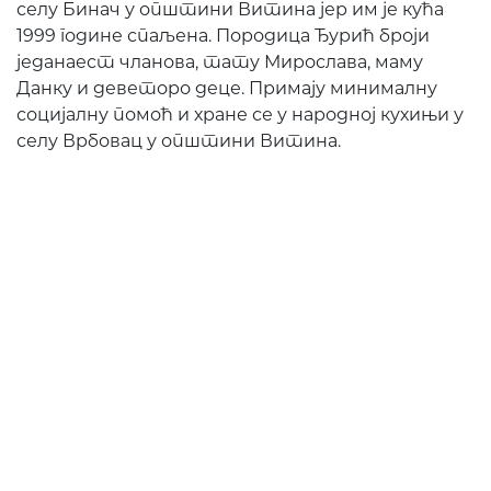
селу Бинач у општини Витина јер им је кућа
1999 године спаљена. Породица Ђурић броји
једанаест чланова, тату Мирослава, маму
Данку и деветоро деце. Примају минималну
социјалну помоћ и хране се у народној кухињи у
селу Врбовац у општини Витина.