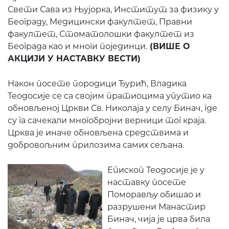
Свети Сава из Њујорка, Институт за физику у
Београду, Медицински факултет, Правни
факултет, Стоматолошки факултет из
Београда као и многи појединци.
(ВИШЕ О
АКЦИЈИ У НАСТАВКУ ВЕСТИ)
Након посете породици Ђурић, Владика
Теодосије се са својим пратиоцима упутио ка
обновљеној Цркви Св. Николаја у селу Бинач, где
су га сачекали многобројни верници тог краја.
Црква је иначе обновљена средствима и
добровољним прилозима самих сељана.
Епископ Теодосије је у
наставку посете
Поморављу обишао и
разрушени Манастир
Бинач, чија је црва била