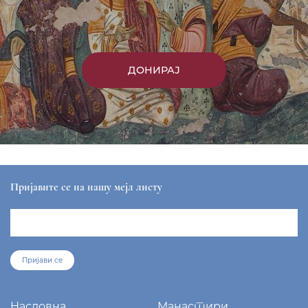
ДОНИРАЈ
Пријавите се на нашу мејл листу
Пријави се
Насловна
Манастири