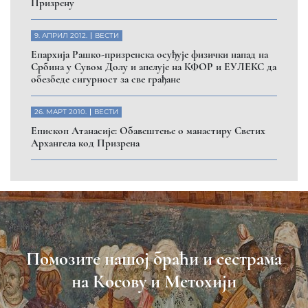
Призрену
9. АПРИЛ 2012.
ВЕСТИ
Eпархија Рашко-призренска осуђује физички напад на
Србина у Сувом Долу и апелује на КФОР и ЕУЛЕКС да
обезбеде сигурност за све грађане
26. МАРТ 2010.
ВЕСТИ
Eпископ Атанасије: Обавештење о манастиру Светих
Архангела код Призрена
Помозите нашој браћи и сестрама
на Косову и Метохији