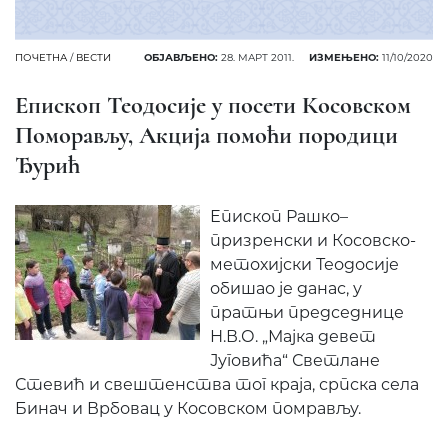
ПОЧЕТНА
/
ВЕСТИ
ОБЈАВЉЕНО:
28. МАРТ 2011.
ИЗМЕЊЕНО:
11/10/2020
Епископ Теодосије у посети Косовском
Поморављу, Акција помоћи породици
Ђурић
Епископ Рашко–
призренски и Косовско-
метохијски Теодосије
обишао је данас, у
пратњи председнице
Н.В.О. „Мајка девет
Југовића“ Светлане
Стевић и свештенства тог краја, српска села
Бинач и Врбовац у Косовском помрављу.