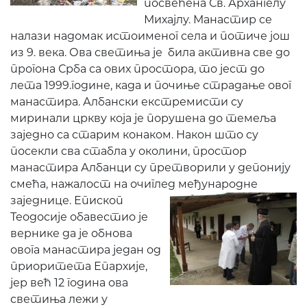
посвећена Св. Архангелу
Михајлу. Манастир се
налази надомак истоименог села и потиче још
из 9. века. Ова светиња је била активна све до
прогона Срба са ових простора, то јест до
лета 1999.године, када и почиње страдање овог
манастира. Албански екстремисти су
миринали цркву која је порушена до темеља
заједно са старим конаком. Након што су
посекли сва стабла у околини, простор
манастира Албанци су претворили у депонију
смећа, нажалост на очиглед међународне
заједнице. Епископ
Теодосије обавестио је
вернике да је обнова
овога манастира један од
приоритета Епархије,
јер већ 12 година ова
светиња лежи у