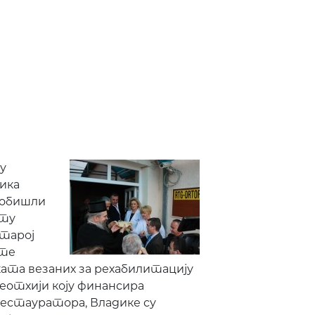
у
ика
 обишли
иту
старој
ете
еката везаних за рехабилитацију
еотхији коју финансира
рестауратора, Владике су