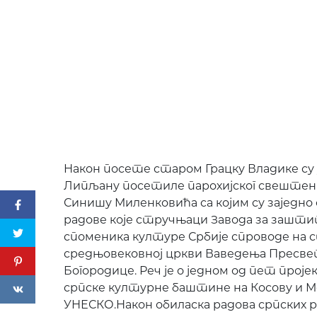
Након посете старом Грацку Владике су 
Липљану посетиле парохијског свештен
Синишу Миленковића са којим су заједно
радове које стручњаци Завода за зашт
споменика културе Србије спроводе на 
средњовековној цркви Ваведења Пресв
Богородице. Реч је о једном од пет прој
српске културне баштине на Косову и М
УНЕСКО.Након обиласка радова српских 