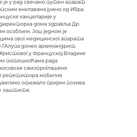
е је у рад свечано путен апарат
рпским енклавама јужно од Ибра.
нцуске канцеларије у
 директорка дома здравља Др
м особљем. Још једном је
цима овог медицинског апарата
ом ГАлупа донео архимандрит
ристовог у Француској.Владике
иким потешкоћама рада
косовске самопроглашене
м репетитора мобилне
 увелико отежало пријем позива
бе заштите.