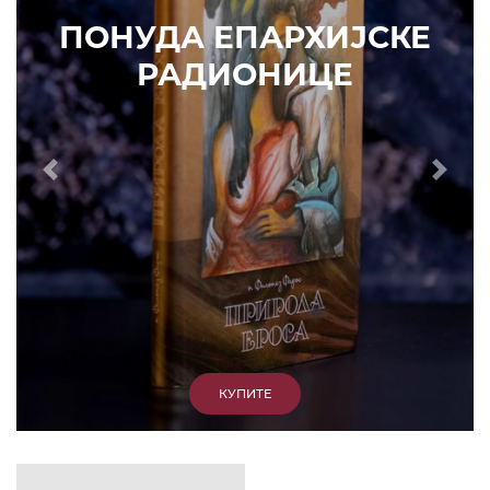
ИЗДВАЈАМО
АРХИВА
КУПИТЕ
7. ЈУН 2010.
САОПШТЕЊА
Eпископ Атанасије: Кратак одговор Жељку
Жугићу – Которанину, а уствари Епископу
Артемију
15. ЈАНУАР 2011.
ВЕСТИ
Eпископ Атанасије: Артемијева секта -
парасинагога=парацрква
7. ОКТОБАР 2012.
ВЕСТИ
Eпископ Западноамерички Г. Максим у посети
Призрену
9. АПРИЛ 2012.
ВЕСТИ
Eпархија Рашко-призренска осуђује физички
напад на Србина у Сувом Долу и апелује на