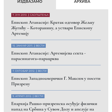
КФОР и ЕУЛЕКС да обезбеде сигурност за све
грађане
26. МАРТ 2010.
ВЕСТИ
Eпископ Атанасије: Обавештење о манастиру
Светих Архангела код Призрена