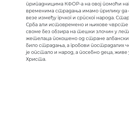
припадницима КФОР-а на овој помоћи на
временима страдања имамо прилику да 
везе између грчког и српског народа. Ст
Срба али истовремено и њихове чврсте 
своме без обзира на тешки злочин у лето 
жетелаца покошено од стране албанских
било страдања, а гробови пострадалих ч
је опстало и народ, а посебно деца, живе
Христа.