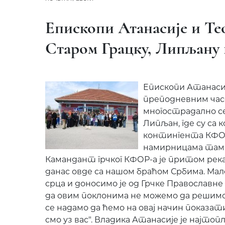
Епископи Атанасије и Те
Старом Грацку, Липљану 
Епископи Атанасије
преподневним ча
многострадално с
Липљан, где су са 
контингента КФОР
намирницама там
Камандант грчког КФОР-а је притом рекао
данас овде са нашом браћом Србима. Мало
срца и доносимо је од Грчке Православне 
да овим поклонима не можемо да решимо
се надамо да ћемо на овај начин показати
смо уз вас". Владика Атанасије је најтоп