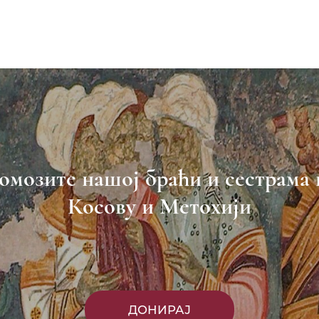
омозите нашој браћи и сестрама 
Косову и Метохији
ДОНИРАЈ