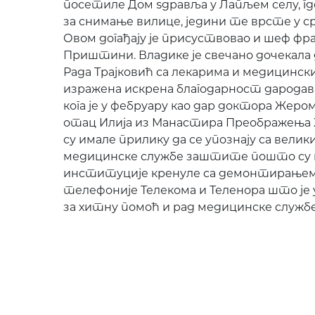
посетиле Дом ѕдравља у Лапљем селу, гд
за снимање вилице, једини те врсте у с
Овом догађају је присуствовао и шеф фра
Приштини. Владике је свечано дочекала
Рада Трајковић са лекарима и медицински
изражена искрена благодарност дародав
кога је у фебруару као дар доктора Жер
отац Илија из Манастира Преображења Х
су имале прилику да се упознају са вел
медицинске службе заштите пошто су 
институције кренуле са демонтирање
телефоније Телекома и Теленора што је
за хитну помоћ и рад медицинске служ