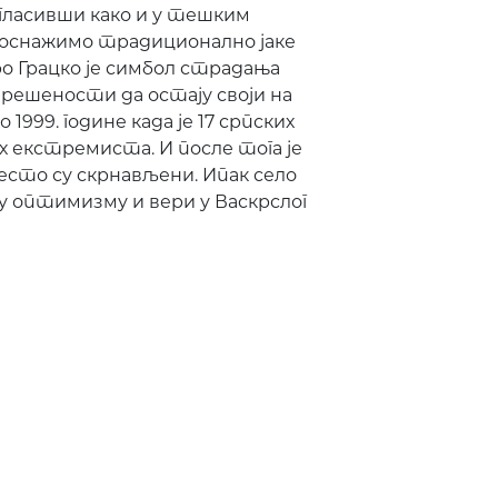
гласивши како и у тешким
оснажимо традиционално јаке
аро Грацко је симбол страдања
решености да остају своји на
1999. године када је 17 српских
 екстремиста. И после тога је
есто су скрнављени. Ипак село
 у оптимизму и вери у Васкрслог