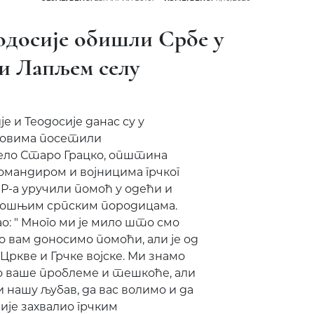
одосије обишли Србе у
и Лапљем селу
 и Теодосије данас су у
совима посетили
ело Старо Грацко, општина
командиром и војницима грчког
-а уручили помоћ у одећи и
ошњим српским породицама.
: " Много ми је мило што смо
 вам доносимо помоћи, али је од
Цркве и Грчке војске. Ми знамо
 ваше проблеме и тешкоће, али
 нашу љубав, да вас волимо и да
лије захвалио грчким