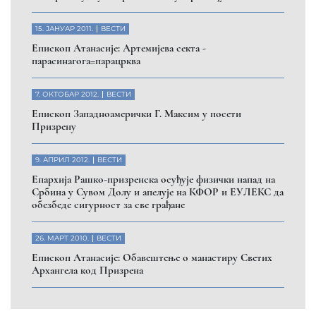
15. ЈАНУАР 2011.
ВЕСТИ
Eпископ Атанасије: Артемијева секта -
парасинагога=парацрква
7. ОКТОБАР 2012.
ВЕСТИ
Eпископ Западноамерички Г. Максим у посети
Призрену
9. АПРИЛ 2012.
ВЕСТИ
Eпархија Рашко-призренска осуђује физички напад на
Србина у Сувом Долу и апелује на КФОР и ЕУЛЕКС да
обезбеде сигурност за све грађане
26. МАРТ 2010.
ВЕСТИ
Eпископ Атанасије: Обавештење о манастиру Светих
Архангела код Призрена