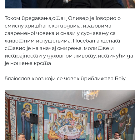
Током предавања,отац Оливер је говорио о
смислу хришћанског подвига, изазовима
савременог човека и снази у суочавању са
животним искушењима. Посебан акценат
ставио је на значај смирења, молитве и
истрајности у духовном животу, истичући да
је ношење крста
благослов кроз који се човек приближава Богу.