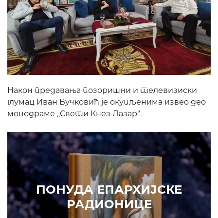
Након предавања позоришни и телевизиски
глумац Иван Вучковић је окупљенима извео део
монодраме ,,Свети Кнез Лазар“.
ПОНУДА ЕПАРХИЈС
РАДИОНИЦЕ
КУПИТЕ
СКЕ