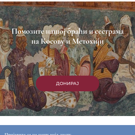
Помозите нашој браћи и сестрама
на Косову и Метохији
ДОНИРАЈ
Пријавите се на нашу мејл листу