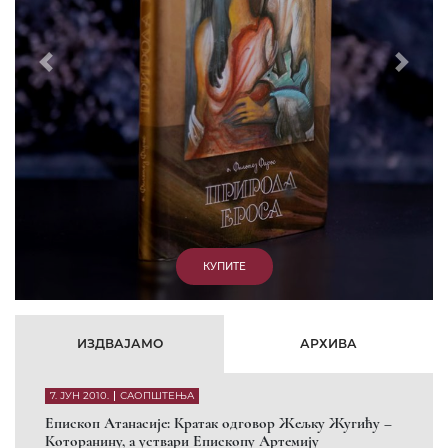
Prethodni
Slede
ИЗДВАЈАМО
АРХИВА
7. ЈУН 2010.
САОПШТЕЊА
Eпископ Атанасије: Кратак одговор Жељку Жугићу –
Которанину, а уствари Епископу Артемију