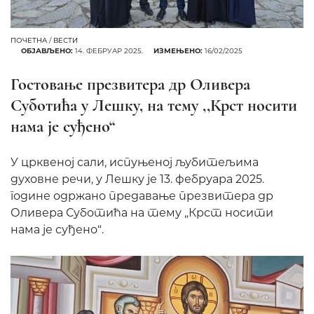
ПОЧЕТНА
/
ВЕСТИ
ОБЈАВЉЕНО:
14. ФЕБРУАР 2025.
ИЗМЕЊЕНО:
16/02/2025
Гостовање презвитера др Оливера
Суботића у Лешку, на тему ,,Крст носити
нама је суђено“
У црквеној сали, испуњеној љубитељима
духовне речи, у Лешку је 13. фебруара 2025.
године одржано предавање презвитера др
Оливера Суботића на тему „Крст носити
нама је суђено“.