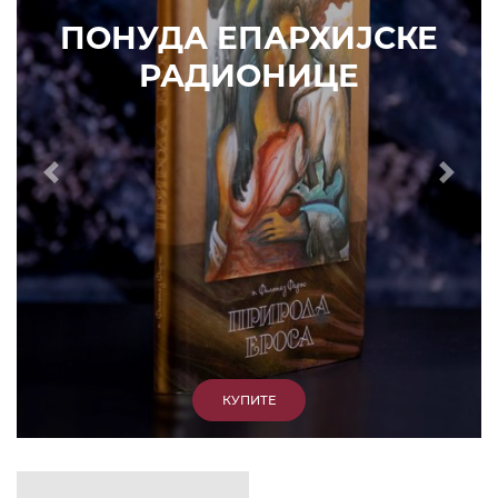
ИЗДВАЈАМО
АРХИВА
КУПИТЕ
7. ЈУН 2010.
САОПШТЕЊА
Eпископ Атанасије: Кратак одговор Жељку
Жугићу – Которанину, а уствари Епископу
Артемију
15. ЈАНУАР 2011.
ВЕСТИ
Eпископ Атанасије: Артемијева секта -
парасинагога=парацрква
7. ОКТОБАР 2012.
ВЕСТИ
Eпископ Западноамерички Г. Максим у посети
Призрену
9. АПРИЛ 2012.
ВЕСТИ
Eпархија Рашко-призренска осуђује физички
напад на Србина у Сувом Долу и апелује на