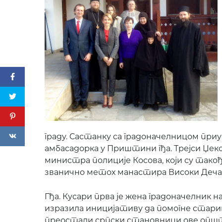
граду. Састанку са градоначелницом при
амбасадорка у Приштини гђа. Трејси Џеко
министра полиције Косова, који су тако
званично метох манастира Високи Деча
Гђа. Кусари прва је жена градоначелник н
изразила иницијативу да помогне старица
преостали српски становници ове општин