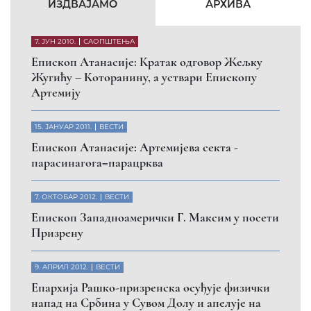
КФОР и ЕУЛЕКС да обезбеде сигурност за све
грађане
26. МАРТ 2010.
ВЕСТИ
Eпископ Атанасије: Обавештење о манастиру
Светих Архангела код Призрена