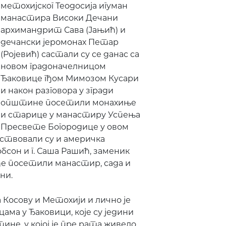
метохијског Теодосија игуман
манастира Високи Дечани
архимандрит Сава (Јањић) и
дечански јеромонах Петар
(Ројевић) састали су се данас са
новом градоначелницом
Ђаковице гђом Мимозом Кусари
и након разговора у згради
општине посетили монахиње
и старице у манастиру Успења
Пресвете Богородице у овом
уствовали су и америчка
бсон и г. Саша Рашић, заменик
ђе посетили манастир, сада и
ни.
а Косову и Метохији и лично је
ма у Ђаковици, које су једини
е, у којој је пре рата живело