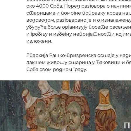
око 4000 Срба. Поред разговора о начин
старицама и помогне поправку крова на 
водоводом, разговарано је и о изналажењу
убудуће боље организују посете расељен
и гробљу и избегну непријатности којима
изложени.
Епархија Рашко-призренска остаје у над
лакшем животу старица у Ђаковици и б
Срба свом родном граду.
П