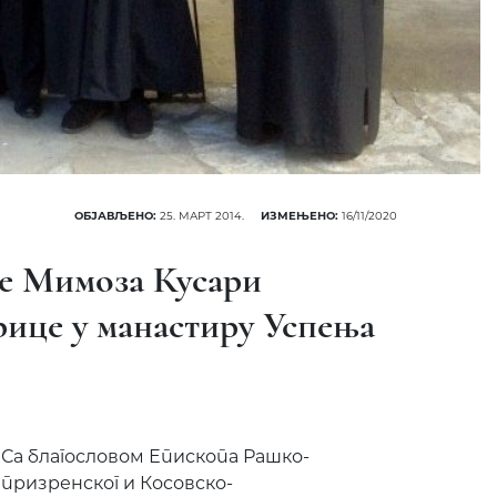
ОБЈАВЉЕНО:
25. МАРТ 2014.
ИЗМЕЊЕНО:
16/11/2020
е Мимоза Кусари
рице у манастиру Успења
Са благословом Епископа Рашко-
призренског и Косовско-