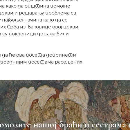
има како да општина помогне
цркви и решавању проблема са
 најбољег начина како да се
их Срба из Ђаковице овој цркви
 су поклоници до сада били
и да ће ова посета допринети
езбеднијим посетама расељених
омозите нашој браћи и сестрама 