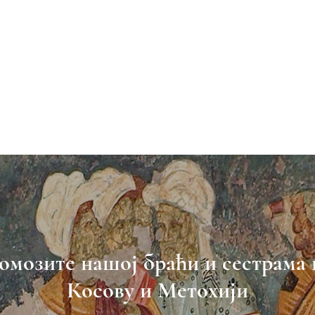
омозите нашој браћи и сестрама 
Косову и Метохији