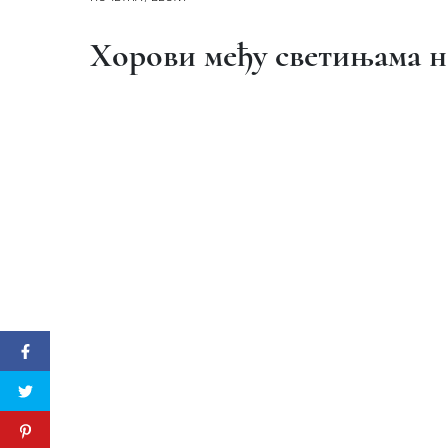
Хорови међу светињама н