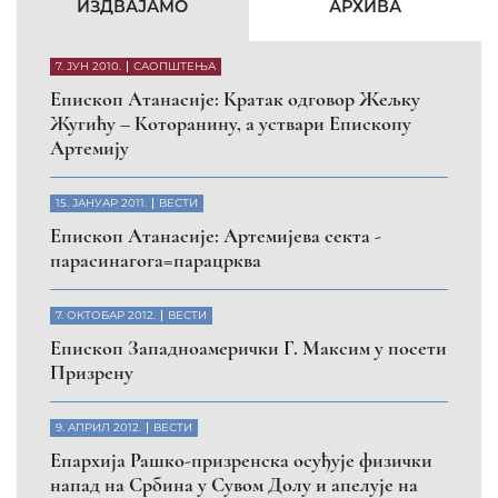
ИЗДВАЈАМО
АРХИВА
7. ЈУН 2010.
САОПШТЕЊА
Eпископ Атанасије: Кратак одговор Жељку
Жугићу – Которанину, а уствари Епископу
Артемију
15. ЈАНУАР 2011.
ВЕСТИ
Eпископ Атанасије: Артемијева секта -
парасинагога=парацрква
7. ОКТОБАР 2012.
ВЕСТИ
Eпископ Западноамерички Г. Максим у посети
Призрену
9. АПРИЛ 2012.
ВЕСТИ
Eпархија Рашко-призренска осуђује физички
напад на Србина у Сувом Долу и апелује на