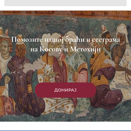
Помозите нашој браћи и сестрама
на Косову и Метохији
ДОНИРАЈ