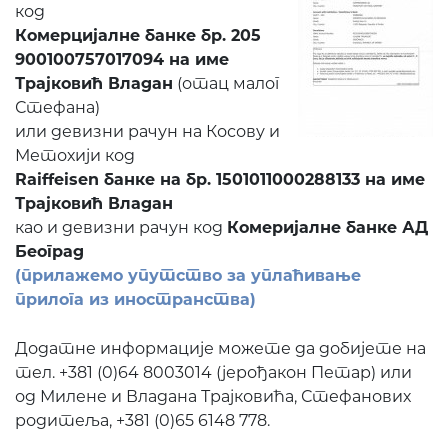
код
Комерцијалне банке бр. 205
900100757017094 на име
Трајковић Владан
(отац малог
Стефана)
или девизни рачун на Косову и
Метохији код
Raiffeisen банке на бр. 1501011000288133 на име
Трајковић Владан
као и девизни рачун код
Комеријалне банке АД
Београд
(прилажемо упутство за уплаћивање
прилога из иностранства)
Додатне информације можете да добијете на
тел. +381 (0)64 8003014 (јерођакон Петар) или
од Милене и Владана Трајковића, Стефанових
родитеља, +381 (0)65 6148 778.