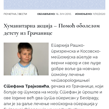
ПОЧЕТНА
/
ВЕСТИ
ОБЈАВЉЕНО:
16. ЈУН 2010.
ИЗМЕЊЕНО:
11/10/2020
Хуманитарна акција – Помоћ оболелом
детету из Грачанице
Епархија Рашко-
призренска и Косовско-
метохијска апелује на
верни народ и све људе
добре воље да новчано
помогну лечење
четворогодишњег
Стефана Трајковића
, дечака из Грачанице, који
болује од тумора на мозгу. Стефан је прошле и
ове године већ два пута оперисан у Београду,
али је за даље лечење неопходна операција у