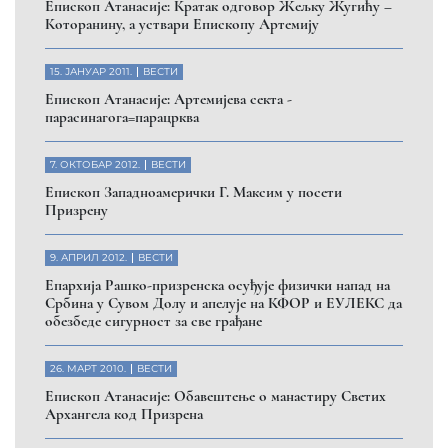
Eпископ Атанасије: Кратак одговор Жељку Жугићу –
Которанину, а уствари Епископу Артемију
15. ЈАНУАР 2011.
ВЕСТИ
Eпископ Атанасије: Артемијева секта -
парасинагога=парацрква
7. ОКТОБАР 2012.
ВЕСТИ
Eпископ Западноамерички Г. Максим у посети
Призрену
9. АПРИЛ 2012.
ВЕСТИ
Eпархија Рашко-призренска осуђује физички напад на
Србина у Сувом Долу и апелује на КФОР и ЕУЛЕКС да
обезбеде сигурност за све грађане
26. МАРТ 2010.
ВЕСТИ
Eпископ Атанасије: Обавештење о манастиру Светих
Архангела код Призрена