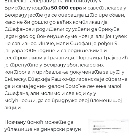
Енглеској. Операција на институту у
Бристолу кошта
50.000 евра
и савет лекара у
Београду јесте да се операција што пре обави,
како не би дошло до већих компликација.
Стефанови родитељи су успели да прикупе
један део од поменуте суме новца, али још увек
не сав износ. Иначе, мали Стефан је рођен 9.
јануара 2006. године и са родитељима и
сестром живи у Грачаници. Породица Трајковић
је тренутно у Београду због лекарских
контрола и прибављања докумената за пут у
Енглеску. Епархија Рашко-призренска је спремна
да и сама једним делом помогне лечење малог
Стефана, али молимо и све који су у
могућности, да се придруже овој племенитој
акцији.
Новчану помоћ можете да
уплатите на динарски рачун