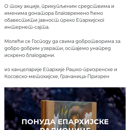
О току акције, прикупљеним средствима и
именима донатора благовремено ћемо
обавестити јавност преко Епархијског
интернет-сајта.
Молећи се Господу да свима добротворима за
добро добрим узврати, остајемо унапред
искрено благодарни.
из канцеларије Епархије Рашко-призренске и
Косовско-метохијске, Грачаница-Призрен
ПОНУДА ЕПАРХИЈСКЕ