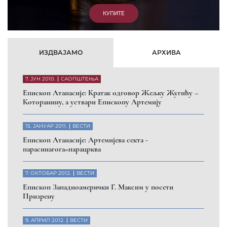
ИЗДВАЈАМО
АРХИВА
7. ЈУН 2010.
САОПШТЕЊА
Eпископ Атанасије: Кратак одговор Жељку Жугићу –
Которанину, а уствари Епископу Артемију
15. ЈАНУАР 2011.
ВЕСТИ
Eпископ Атанасије: Артемијева секта -
парасинагога=парацрква
7. ОКТОБАР 2012.
ВЕСТИ
Eпископ Западноамерички Г. Максим у посети
Призрену
9. АПРИЛ 2012.
ВЕСТИ