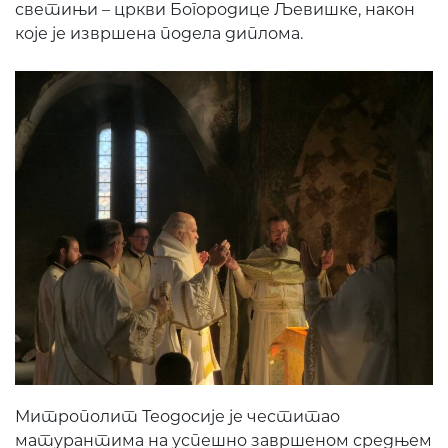
светињи – цркви Богородице Љевишке, након
које је извршена подела диплома.
Митрополит Теодосије је честитао
матурантима на успешно завршеном средњем