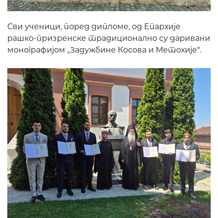
Сви ученици, поред дипломе, од Епархије
рашко-призренске традиционално су даривани
монографијом „Задужбине Косова и Метохије“.