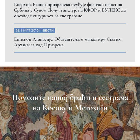
Eпархија Рашко-призренска осуђује физички напад на
Србина у Сувом Долу и апелује на КФОР и ЕУЛЕКС да
обезбеде сигурност за све грађане
26. МАРТ 2010.
ВЕСТИ
Eпископ Атанасије: Обавештење о манастиру Светих
Архангела код Призрена
Помозите нашој браћи и сестрама
на Косову и Метохији