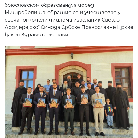
богословском образовању, а поред
Митрополита, обратио се и учествовао у
свечаној додели диплома изасланик Светог
Архијерејског Синода Српске Православне Цркве
ђакон Здравко Јовановић.