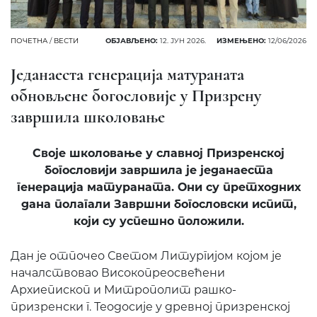
ПОЧЕТНА
/
ВЕСТИ
ОБЈАВЉЕНО:
12. ЈУН 2026.
ИЗМЕЊЕНО:
12/06/2026
Једанаеста генерација матураната
обновљене богословије у Призрену
завршила школовање
Своје школовање у славној Призренској
богословији завршила је једанаеста
генерација матураната. Они су претходних
дана полагали Завршни богословски испит,
који су успешно положили.
Дан је отпочео Светом Литургијом којом је
началствовао Високопреосвећени
Архиепископ и Митрополит рашко-
призренски г. Теодосије у древној призренској