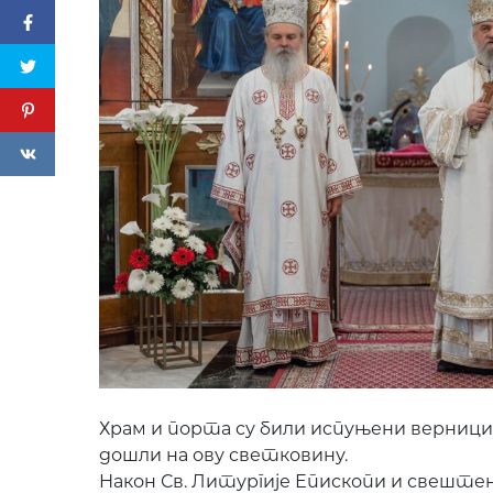
Храм и порта су били испуњени верницима
дошли на ову светковину.
Након Св. Литургије Епископи и свеште