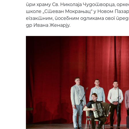
при храму Св. Николаја Чудотворца, орк
школе „Стеван Мокрањац“ у Новом Пазару, 
егзактним, посебним одликама овог преди
др Ивана Женарју.