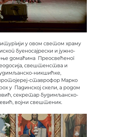
 Литургији у овом светом храму
ископ буеносајрески и јужно-
жење домаћина Преосвећеног
Теодосија, свештенства и
будимљанско-никшићке,
 протојереј-ставрофор Марко
рох у Падинској скели, а родом
ковић, секретар будимљанско-
јевић, војни свештеник.