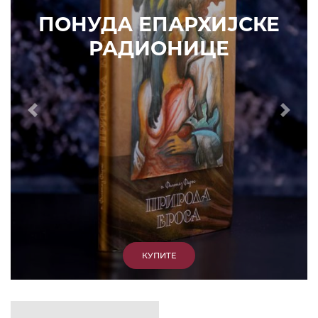
ИЗДВАЈАМО
АРХИВА
КУПИТЕ
7. ЈУН 2010.
САОПШТЕЊА
Eпископ Атанасије: Кратак одговор Жељку
Жугићу – Которанину, а уствари Епископу
Артемију
15. ЈАНУАР 2011.
ВЕСТИ
Eпископ Атанасије: Артемијева секта -
парасинагога=парацрква
7. ОКТОБАР 2012.
ВЕСТИ
Eпископ Западноамерички Г. Максим у посети
Призрену
9. АПРИЛ 2012.
ВЕСТИ
Eпархија Рашко-призренска осуђује физички
напад на Србина у Сувом Долу и апелује на