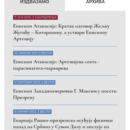
КФОР и ЕУЛЕКС да обезбеде сигурност за све
грађане
26. МАРТ 2010.
ВЕСТИ
Eпископ Атанасије: Обавештење о манастиру
Светих Архангела код Призрена