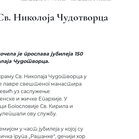
 Св. Николоја Чудотворца
почела је прослава јубилеја 150
олаја Чудотворца.
храму Св. Николаја Чудотворца у
ске лавре свештеног манастира
вић уз саслужење
ске и жичке Епархије. У
и Богословије Св. Кирила и
улепшали ову службу.
ијом у част јубилеја у којој су
чка група „Рашанке“, дечији хор