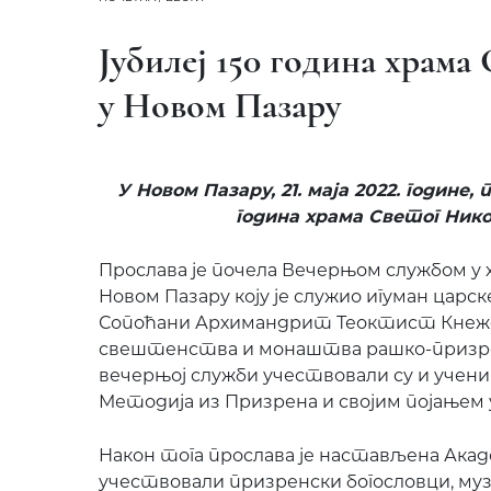
Јубилеј 150 година храма
у Новом Пазару
У Новом Пазару, 21. маја 2022. године, 
година храма Светог Ник
Прослава је почела Вечерњом службом у 
Новом Пазару коју је служио игуман цар
Сопоћани Архимандрит Теоктист Кнеже
свештенства и монаштва рашко-призрен
вечерњој служби учествовали су и учениц
Методија из Призрена и својим појањем 
Након тога прослава је настављена Академ
учествовали призренски богословци, музи