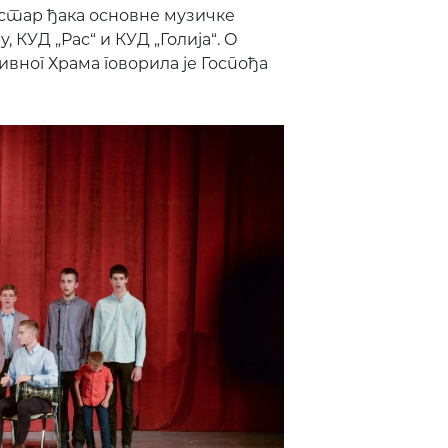
естар ђака основне музичке
КУД „Рас“ и КУД „Голија“. О
вног Храма говорила је Госпођа