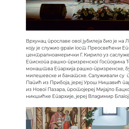
Врхунац прославе овог јубилеја био је на
коју је служио драги гост Преосвећени Еп
централноамерички Г. Кирило уз саслу
Епископа рашко-призренског Господина 
монаштва Епархија рашко-призренске, 
милешевске и банатске. Салуживали су
Папић из Прибоја, јереј Урош Нишавић па
из Новог Пазара, протојереј Мијајло Бац
никшићке Епархије, јереј Владимир Благо