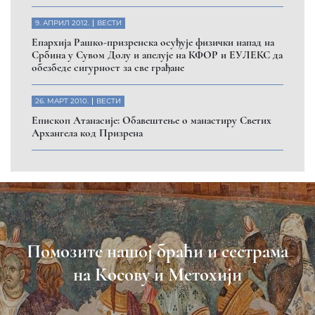
9. АПРИЛ 2012.
ВЕСТИ
Eпархија Рашко-призренска осуђује физички напад на
Србина у Сувом Долу и апелује на КФОР и ЕУЛЕКС да
обезбеде сигурност за све грађане
26. МАРТ 2010.
ВЕСТИ
Eпископ Атанасије: Обавештење о манастиру Светих
Архангела код Призрена
Помозите нашој браћи и сестрама
на Косову и Метохији