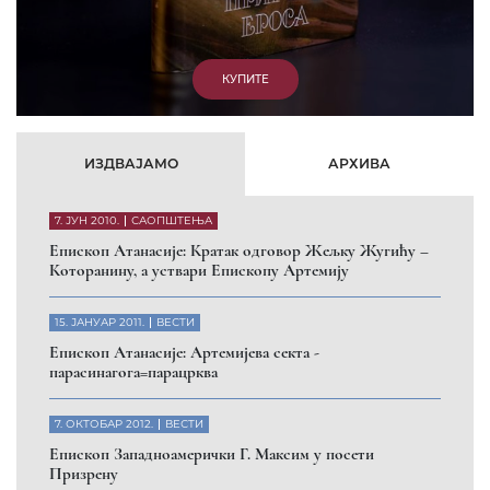
КУПИТЕ
ИЗДВАЈАМО
АРХИВА
7. ЈУН 2010.
САОПШТЕЊА
Eпископ Атанасије: Кратак одговор Жељку Жугићу –
Которанину, а уствари Епископу Артемију
15. ЈАНУАР 2011.
ВЕСТИ
Eпископ Атанасије: Артемијева секта -
парасинагога=парацрква
7. ОКТОБАР 2012.
ВЕСТИ
Eпископ Западноамерички Г. Максим у посети
Призрену