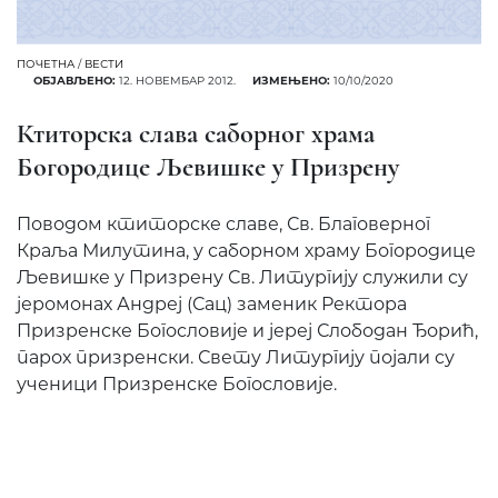
ПОЧЕТНА
/
ВЕСТИ
ОБЈАВЉЕНО:
12. НОВЕМБАР 2012.
ИЗМЕЊЕНО:
10/10/2020
Ктиторска слава саборног храма
Богородице Љевишке у Призрену
Поводом ктиторске славе, Св. Благоверног
Краља Милутина, у саборном храму Богородице
Љевишке у Призрену Св. Литургију служили су
јеромонах Андреј (Сац) заменик Ректора
Призренске Богословије и јереј Слободан Ђорић,
парох призренски. Свету Литургију појали су
ученици Призренске Богословије.