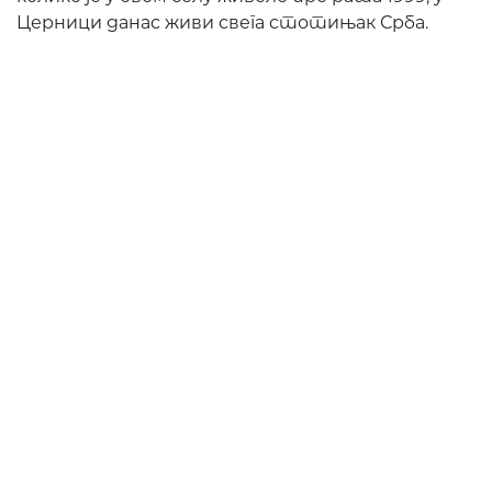
Церници данас живи свега стотињак Срба.