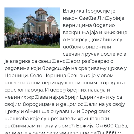
Владика Теодосије је
након Свете Литургије
верницима поделио
васкршња јаја и књижице
о Васкрсу. Домаћини су
потом приредили
свечани ручак после кога
је владика са свештенством разговарао о
радовима који предстоје на сређивању цркве у
Церници. Село Церница познато је у овом
послератном периоду као синоним страдања
српског народа. И поред бројних напада и
невиних жртава најхрабрији Церничани су са
својим породицама и децом остали на уз своју
цркву и огњишта очувавши и поред свих
тешкоћа које су преживели хришћански
оптимизам и наду у помоћ Божију. Од 600 Срба,
колико је у овом селу живело пре рата 1999, у