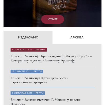
ИЗДВАЈАМО
АРХИВА
7. ЈУН 2010.
САОПШТЕЊА
Eпископ Атанасије: Кратак одговор Жељку Жугићу –
Которанину, а уствари Епископу Артемију
15. ЈАНУАР 2011.
ВЕСТИ
Eпископ Атанасије: Артемијева секта -
парасинагога=парацрква
7. ОКТОБАР 2012.
ВЕСТИ
Eпископ Западноамерички Г. Максим у посети
Призрену