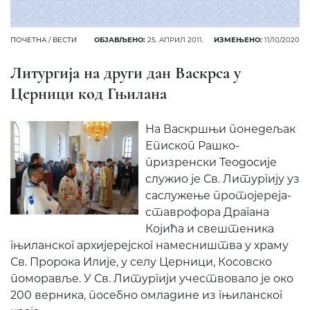
ПОЧЕТНА
/
ВЕСТИ
ОБЈАВЉЕНО:
25. АПРИЛ 2011.
ИЗМЕЊЕНО:
11/10/2020
Литургија на други дан Васкрса у
Церници код Гњилана
На Васкршњи понедељак
Епископ Рашко-
призренски Теодосије
служио је Св. Литургију уз
саслужење протојереја-
ставрофора Драгана
Којића и свештеника
гњиланског архијерејског намесништва у храму
Св. Пророка Илије, у селу Церници, Косовско
поморавље. У Св. Литургији учествовало је око
200 верника, посебно омладине из гњиланског