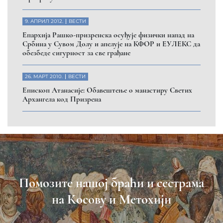
9. АПРИЛ 2012.
ВЕСТИ
Eпархија Рашко-призренска осуђује физички напад на
Србина у Сувом Долу и апелује на КФОР и ЕУЛЕКС да
обезбеде сигурност за све грађане
26. МАРТ 2010.
ВЕСТИ
Eпископ Атанасије: Обавештење о манастиру Светих
Архангела код Призрена
Помозите нашој браћи и сестрама
на Косову и Метохији