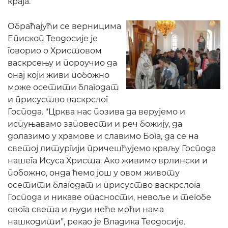
краја.
Обраћајући се верницима
Епископ Теодосије је
говорио о Христовом
васкрсењу и пороучио да
онај који живи побожно
може осетити благодат
и присуство васкрслог
Господа. “Црква нас позива да верујемо и
испуњавамо заповести и реч божију, да
долазимо у храмове и славимо Бога, да се на
светој литургији причешћујемо крвљу Господа
нашега Исуса Христа. Ако живимо врлински и
побожно, онда ћемо још у овом животу
осетити благодат и присуство васкрслога
Господа и никаве опасности, невоље и тегобе
овога света и људи неће моћи нама
нашкодити”, рекао је Владика Теодосије.