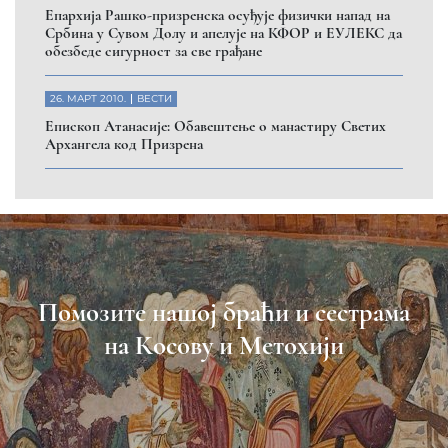
Eпархија Рашко-призренска осуђује физички напад на
Србина у Сувом Долу и апелује на КФОР и ЕУЛЕКС да
обезбеде сигурност за све грађане
26. МАРТ 2010.
ВЕСТИ
Eпископ Атанасије: Обавештење о манастиру Светих
Архангела код Призрена
Помозите нашој браћи и сестрама
на Косову и Метохији