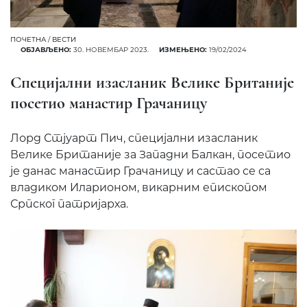
ПОЧЕТНА
/
ВЕСТИ
ОБЈАВЉЕНО:
30. НОВЕМБАР 2023.
ИЗМЕЊЕНО:
19/02/2024
Специјални изасланик Велике Британије
посетио манастир Грачаницу
Лорд Стјуарт Пич, специјални изасланик
Велике Британије за Западни Балкан, посетио
је данас манастир Грачаницу и састао се са
владиком Иларионом, викарним епископом
Српског патријарха.