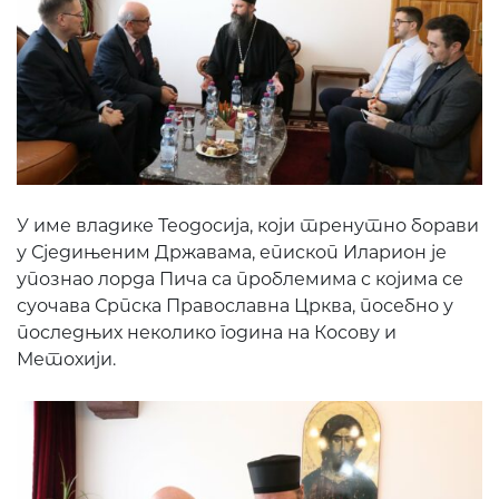
У име владике Теодосија, који тренутно борави
у Сједињеним Државама, епископ Иларион је
упознао лорда Пича са проблемима с којима се
суочава Српска Православна Црква, посебно у
последњих неколико година на Косову и
Метохији.