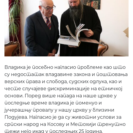
Владика је посебно нагласио проблеме као што
су недостатак владавине закона и поштовања
верских права и слобода, судских одлука, као и
честе случајеве дискриминације на етничкој
основи. Поред више напада на наше цркве у
последње време владика је поменуо и
јучерашњу провалу у нашу цркву у близини
Подујева. Нагласио је да су животни услови за
српски народ на Косову и Метохији тренутно
тежи него икад у последњих 25 година.