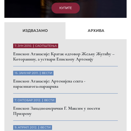
КУПИТЕ
ИЗДВАЈАМО
АРХИВА
7. ЈУН 2010.
САОПШТЕЊА
Eпископ Атанасије: Кратак одговор Жељку Жугићу –
Которанину, а уствари Епископу Артемију
15. ЈАНУАР 2011.
ВЕСТИ
Eпископ Атанасије: Артемијева секта -
парасинагога=парацрква
7. ОКТОБАР 2012.
ВЕСТИ
Eпископ Западноамерички Г. Максим у посети
Призрену
9. АПРИЛ 2012.
ВЕСТИ