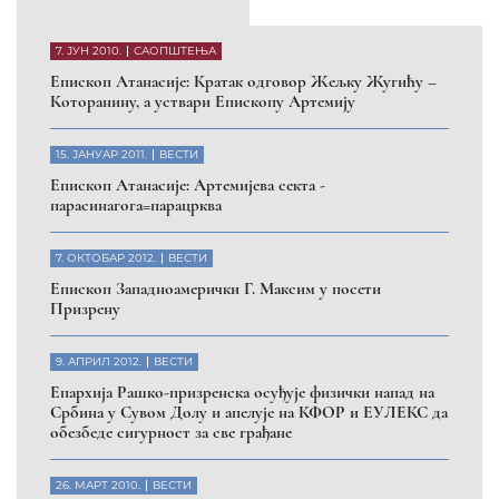
7. ЈУН 2010.
САОПШТЕЊА
Eпископ Атанасије: Кратак одговор Жељку Жугићу –
Которанину, а уствари Епископу Артемију
15. ЈАНУАР 2011.
ВЕСТИ
Eпископ Атанасије: Артемијева секта -
парасинагога=парацрква
7. ОКТОБАР 2012.
ВЕСТИ
Eпископ Западноамерички Г. Максим у посети
Призрену
9. АПРИЛ 2012.
ВЕСТИ
Eпархија Рашко-призренска осуђује физички напад на
Србина у Сувом Долу и апелује на КФОР и ЕУЛЕКС да
обезбеде сигурност за све грађане
26. МАРТ 2010.
ВЕСТИ