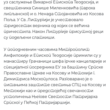
уз саслужење Викарног Епископа Теодосија, и
свештеника Синише Миленковића (пароха
липљанског) и о. Ненада Стојановића из Косова
Поља. У Св. Литургији је учествовало
тридесетак верника од којих се већина
причестила. Након Литургије присутној деци
су подељени слаткиши.
У поподневним часовима Митгрополит
Амфилохије и Епископ Теодосије примили су у
манастиру Грачаници шефа грчке канцеларије и
специјалног посредника ЕУ за баштину Српске
Православне Цркве на Косову и Метохији г.
Димитриса Мосхопулоса. Разговарано је о
питањима заштите светиња СПЦ на Косову и
Метохији као и предстојећој свечаности
устоличења Његове Светости Патријарха
Српског у Пећкој Патријаршији.