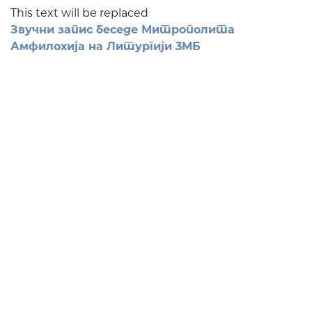
This text will be replaced
Звучни запис беседе Митрополита
Амфилохија на Литургији 3МБ