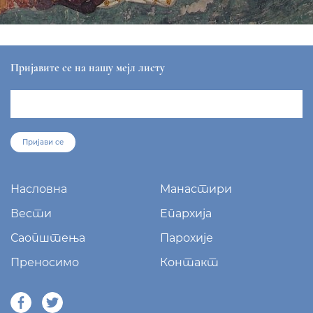
Пријавите се на нашу мејл листу
Пријави се
Насловна
Манастири
Вести
Епархија
Саопштења
Парохије
Преносимо
Контакт