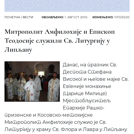
ПОЧЕТНА
/
ВЕСТИ
ОБЈАВЉЕНО:
1. АВГУСТ 2010.
ИЗМЕЊЕНО:
11/10/2020
Митрополит Амфилохије и Епископ
Теодосије служили Св. Литургију у
Липљану
Данас, на празник Св.
Деспота Стефана
Високог и његове мајке Св.
Евгеније монахиње
(Царице Милице)
Мјестобљуситељ
Епархије Рашко-
призенске и Косовско-метохијске
Митрополит Амфилохије служио је Св.
Литургију у храму Св. Флора и Лавра у Липљану