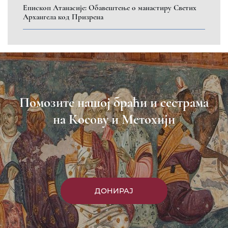
Eпископ Атанасије: Обавештење о манастиру Светих
Архангела код Призрена
Помозите нашој браћи и сестрама
на Косову и Метохији
ДОНИРАЈ