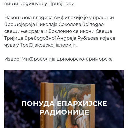
бити подигнут у Црној Гори.
Након тога владика Амфилохије је у пратњи
протојереја Николаја Соколова погледао
светиње храма и поклонио се икони Свете
Тријице преподобног Андреја Рубљова која се
чува у Третјаковској галерији.
Извор: Митрополија црногорско-приморска
ПОНУДА ЕПАРХИЈСКЕ
РАДИОНИЦЕ
КУПИТЕ
КЕ