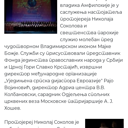
владика Амфилохије је у
саслужења настојатеља
протојереја Николаја
Соколова и
свештенства парохије
служио молебан пред
чудотворном Владимирском иконом Мајке
Божје. Служби су присуствовали представник
Фонда јединства православних народа у Србији
и Црној Гори Славко Крстајић, извршни
директор међународне организације
„Уједињена српска дијаспора Евроазије" Рајо
Војиновић, директор Адриа центра В.В.
Колбановски, сарадник Одјељења спољних
црквених веза Московске патријаршије А. Ј.
Хошев.
Протојереј Николај Соколов је