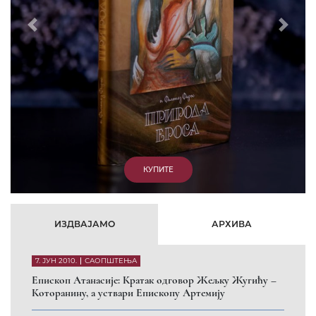
Prethodni
Slede
ИЗДВАЈАМО
АРХИВА
7. ЈУН 2010.
САОПШТЕЊА
Eпископ Атанасије: Кратак одговор Жељку Жугићу –
Которанину, а уствари Епископу Артемију