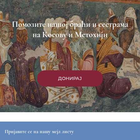
Помозите нашој браћи и сестрама
на Косову и Метохији
ДОНИРАЈ
Пријавите се на нашу мејл листу