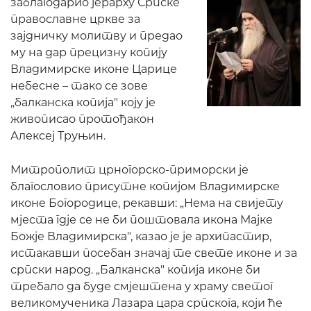
заблагодарио јерарху Српске
православне цркве за
зајдничку молитву и предао
му на дар прецизну копију
Владимирске иконе Царице
небесне – тако се зове
„балканска копија" коју је
живописао протођакон
Алексеј Труњин.
Митрополит црногорско-приморски је
благословио присутне копијом Владимирске
иконе Богородице, рекавши: „Нема на свијету
мјеста гдје се не би поштовала икона Мајке
Божје Владимирска", казао је је архипастир,
истакавши посебан значај те свете иконе и за
српски народ. „Балканска" копија иконе би
требало да буде смјештена у храму светог
великомученика Лазара цара српскога, који ће