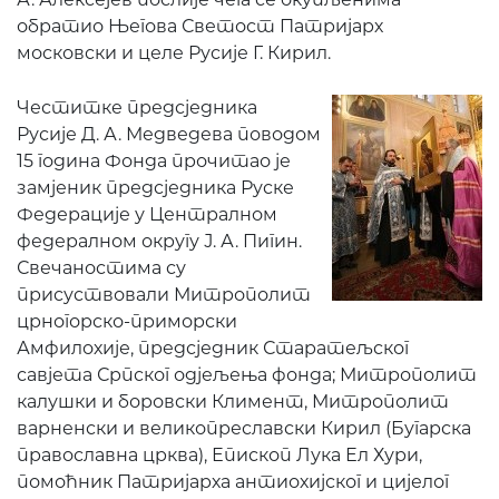
обратио Његова Светост Патријарх
московски и целе Русије Г. Кирил.
Честитке предсједника
Русије Д. А. Медведева поводом
15 година Фонда прочитао је
замјеник предсједника Руске
Федерације у Централном
федералном округу Ј. А. Пигин.
Свечаностима су
присуствовали Митрополит
црногорско-приморски
Амфилохије, предсједник Старатељског
савјета Српског одјељења фонда; Митрополит
калушки и боровски Климент, Митрополит
варненски и великопреславски Кирил (Бугарска
православна црква), Епископ Лука Ел Хури,
помоћник Патријарха антиохијског и цијелог