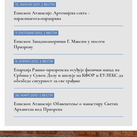
15. ЈАНУАР 2011.
ВЕСТИ
Eпископ Атанасије: Артемијева секта -
парасинагога=парацрква
7. ОКТОБАР 2012.
ВЕСТИ
Eпископ Западноамерички Г. Максим у посети
Призрену
9. АПРИЛ 2012.
ВЕСТИ
Eпархија Рашко-призренска осуђује физички напад на
Србина у Сувом Долу и апелује на КФОР и ЕУЛЕКС да
обезбеде сигурност за све грађане
26. МАРТ 2010.
ВЕСТИ
Eпископ Атанасије: Обавештење о манастиру Светих
Архангела код Призрена