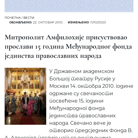
ПОЧЕТНА
/
ВЕСТИ
ОБЈАВЉЕНО:
22. ОКТОБАР 2010.
ИЗМЕЊЕНО:
11/10/2020
Митрополит Амфилохије присуствовао
прослави 15 годинa Међународног фонда
јединства православних народа
У Државном академском
Бољшој театру Русије у
Москви 14. октобра 2010. године
одржане су свечаности
посвећене 15. години
Међународног фонда
јединства православних
народа. Свечано вече је
отворио предсједник Фонда В.
А. Алексејев послије чега се окупљенима