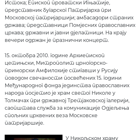
Истока; Епископ проватски Игњатије,
представник бугарског Патријарха при
Московској патријаршији; амбасадори страних
држава; представници Помјесних православних
цркава; државни и јавни дјелатници. На крају
вечери одржан је празнични концерт.
15. октобра 2010. године Архиепископ
цетињски, Митрополит црногорско-
приморски Амфилохије стигавши у Русију
поводом свечаности посвећених 15. години
Међународног фонда јединства православних
народа посјетио је храм светог Николе у
Толмачах при државној Третјаковској галерији,
саопштава служба за комуникације Одјељења
спољних црквених веза Московске
патријаршије.
У Никољском храму