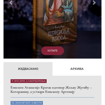
Eпископ Атанасије: Артемијева секта -
парасинагога=парацрква
7. ОКТОБАР 2012.
ВЕСТИ
Eпископ Западноамерички Г. Максим у посети
Призрену
9. АПРИЛ 2012.
ВЕСТИ
Eпархија Рашко-призренска осуђује физички напад на
Србина у Сувом Долу и апелује на КФОР и ЕУЛЕКС да
обезбеде сигурност за све грађане
26. МАРТ 2010.
ВЕСТИ
Eпископ Атанасије: Обавештење о манастиру Светих
Архангела код Призрена