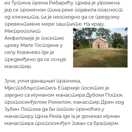
из Тутина према Рибарићу. Црква је угрожена
јер се променом тока реке појавила опасност
од клизишта, па је неопходно да се предузму
превентивне мере заштите.
На крају,
Митрополит
Амфилохије је посетио
цркву Мале Госпојине у
селу Ковачево где је
предвиђено да се оснује
манастир.
Јуче, уочи данашњег празника,
Мјестобљуститељ Епархије посетио је
заједно са игуманом манастира Дубоки Поток
протосинђелом Ромилом, манастир Дрен код
Зубин Потока да би потом преноћио у
манастиру Црна Рекга где га је дочекао игуман
манастира протосинђел Јован са братијом.