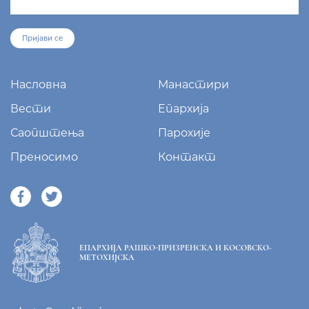
Манастир Грачаница, 38 205 Грачаница
+381/38 65 510