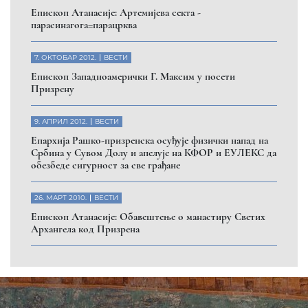
Помозите нашој браћи и сестрама
на Косову и Метохији
ДОНИРАЈ
Пријавите се на нашу мејл листу