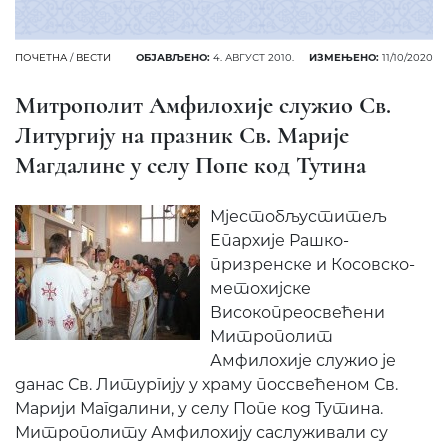
ПОЧЕТНА
/
ВЕСТИ
ОБЈАВЉЕНО:
4. АВГУСТ 2010.
ИЗМЕЊЕНО:
11/10/2020
Митрополит Амфилохије служио Св.
Литургију на празник Св. Марије
Магдалине у селу Попе код Тутина
Мјестобљуститељ
Епархије Рашко-
призренске и Косовско-
метохијске
Високопреосвећени
Митрополит
Амфилохије служио је
данас Св. Литургију у храму поссвећеном Св.
Марији Магдалини, у селу Попе код Тутина.
Митрополиту Амфилохију саслуживали су