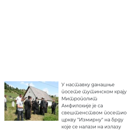
У наставку данашње
посете тутинском крају
Митрополит
Амфилохије је са
свештенством посетио
цркву "Измирну" на брду
које се налази на излазу