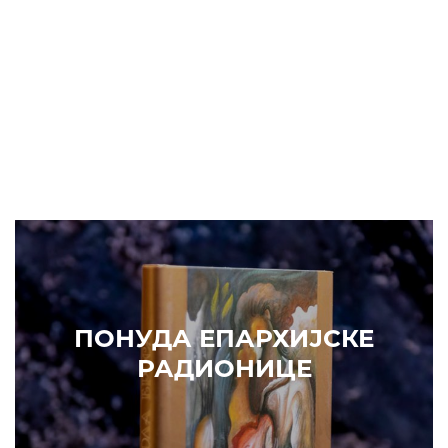
Prethodni
Slede
ПОНУДА ЕПАРХИЈСКЕ
РАДИОНИЦЕ
ИЗДВАЈАМО
АРХИВА
КУПИТЕ
7. ЈУН 2010.
САОПШТЕЊА
Eпископ Атанасије: Кратак одговор Жељку Жугићу –
Которанину, а уствари Епископу Артемију
15. ЈАНУАР 2011.
ВЕСТИ