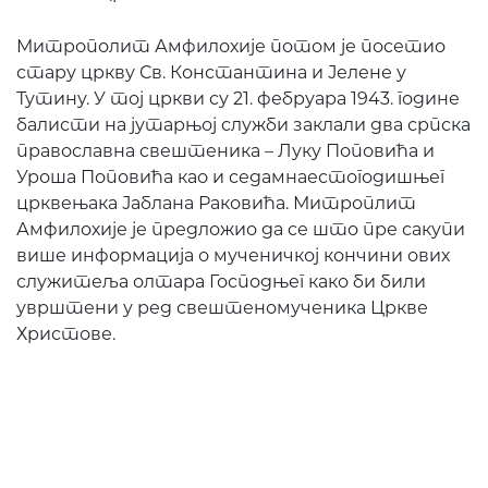
Митрополит Амфилохије потом је посетио
стару цркву Св. Константина и Јелене у
Тутину. У тој цркви су 21. фебруара 1943. године
балисти на јутарњој служби заклали два српска
православна свештеника – Луку Поповића и
Уроша Поповића као и седамнаестогодишњег
црквењака Јаблана Раковића. Митроплит
Амфилохије је предложио да се што пре сакупи
више информација о мученичкој кончини ових
служитеља олтара Господњег како би били
уврштени у ред свештеномученика Цркве
Христове.