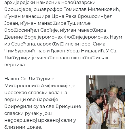
архијерејски намесник новопазарски
протојереј ставрофор Томислав Миленковић,
игуман манастира Црна Река протосинђел
Јован, игуман манастира Тушимље
протосинђел Сергије, игуман манастира
Девине Воде јеромонах Фотије,јеромонах Наум
из Сопоћана, парох тутински јереј Сима
Чимбуровић, као и ђакон Урош Нишавић. У Св.
Литургији је учествовало око стотињак
верника.
Након Св. Литургије,
Митрополит Амфилохије је
пресекао славски колач, а
верници ове парохије
приредили су за све присутне
славски ручак у још
недовршеној црквеној сали у
близини цркве.