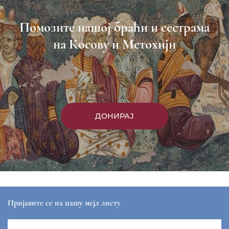
Пријави се
Насловна
Манастири
Вести
Епархија
Саопштења
Парохије
Преносимо
Контакт
ЕПАРХИЈА РАШКО-ПРИЗРЕНСКА И КОСОВСКО-
МЕТОХИЈСКА
sekretar@eparhija-prizren.com