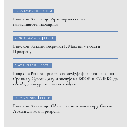
Помозите нашој браћи и сестрама
на Косову и Метохији
ДОНИРАЈ
Пријавите се на нашу мејл листу