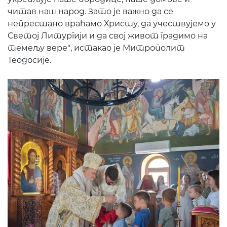
читав наш народ. Зато је важно да се
непрестано враћамо Христу, да учествујемо у
Светој Литургији и да свој живот градимо на
темељу вере“, истакао је Митрополит
Теодосије.