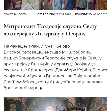
ПОЧЕТНА
/
ВЕСТИ
ОБЈАВЉЕНО:
7. ЈУН 2026.
ИЗМЕЊЕНО:
07/06/2026
Митрополит Теодосије служио Свету
архијерејску Литургију у Осојану
На данашњи дан, 7. јуна, Његово
Високопреосвештенство Митрополит
рашко-призренски Теодосије служио је Свету
архијерејску Литургију у храму у Осојану, уз
саслужење протојереја Далибора Којића, пароха
осојанског, и ђакона Братислава Богдановића.
Светом богослужењу присуствовао је велики
број верног народа.