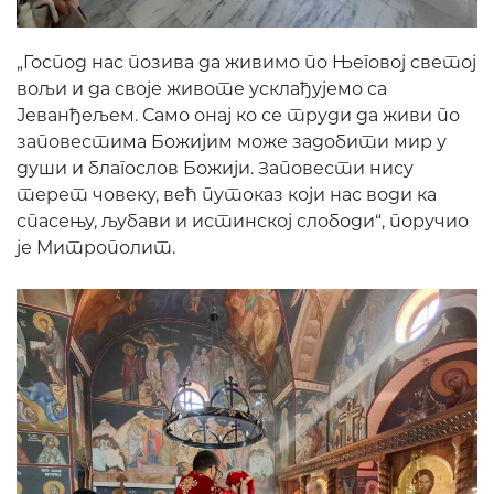
„Господ нас позива да живимо по Његовој светој
вољи и да своје животе усклађујемо са
Јеванђељем. Само онај ко се труди да живи по
заповестима Божијим може задобити мир у
души и благослов Божији. Заповести нису
терет човеку, већ путоказ који нас води ка
спасењу, љубави и истинској слободи“, поручио
је Митрополит.