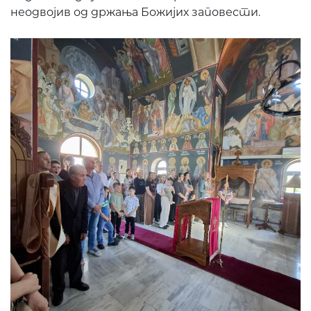
неодвојив од држања Божијих заповести.