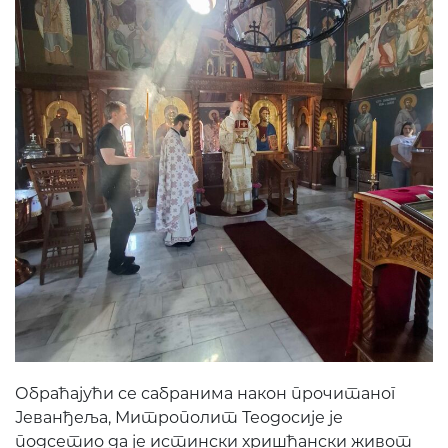
Обраћајући се сабранима након прочитаног
Јеванђеља, Митрополит Теодосије је
подсетио да је истински хришћански живот