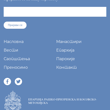
sekretar@eparhija-prizren.com
Манастир Грачаница, 38 205 Грачаница
+381/38 65 510