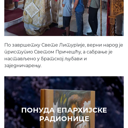
По завршетку Свете Литургије, верни народ је
приступио Светом Причешћу, а сабрање је
настављено у братској љубави и
заједничарењу.
Prethodni
Slede
ПОНУДА ЕПАРХИЈСКЕ
РАДИОНИЦЕ
ИЗДВАЈАМО
АРХИВА
КУПИТЕ
7. ЈУН 2010.
САОПШТЕЊА
Eпископ Атанасије: Кратак одговор Жељку Жугићу –
Которанину, а уствари Епископу Артемију