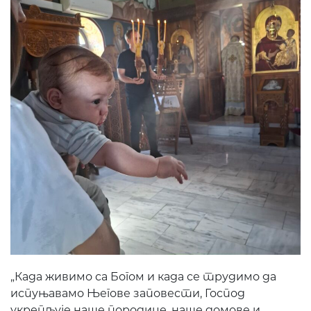
„Када живимо са Богом и када се трудимо да
испуњавамо Његове заповести, Господ
укрепљује наше породице, наше домове и