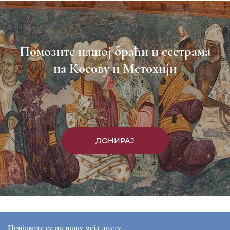
Пријави се
Насловна
Манастири
Вести
Епархија
Саопштења
Парохије
Преносимо
Контакт
ЕПАРХИЈА РАШКО-ПРИЗРЕНСКА И КОСОВСКО-
МЕТОХИЈСКА