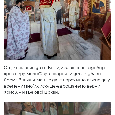
Он је нагласио да се Божији благослов задобија
кроз веру, молитву, покајање и дела љубави
према ближњима, те да је нарочито важно да у
времену многих искушења останемо верни
Христу и Његовој Цркви.