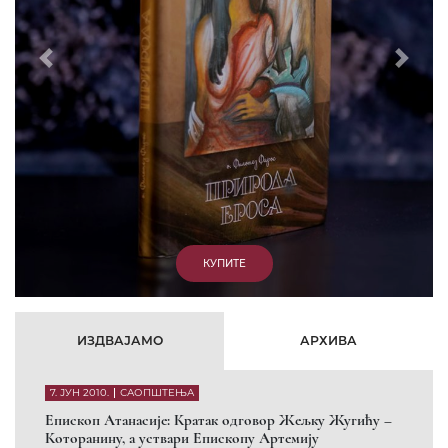
15. ЈАНУАР 2011.
ВЕСТИ
Eпископ Атанасије: Артемијева секта -
парасинагога=парацрква
7. ОКТОБАР 2012.
ВЕСТИ
Eпископ Западноамерички Г. Максим у посети
Призрену
9. АПРИЛ 2012.
ВЕСТИ
Eпархија Рашко-призренска осуђује физички напад на
Србина у Сувом Долу и апелује на КФОР и ЕУЛЕКС да
обезбеде сигурност за све грађане
26. МАРТ 2010.
ВЕСТИ
Eпископ Атанасије: Обавештење о манастиру Светих
Архангела код Призрена