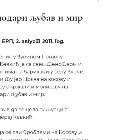
подари љубав и мир
ЕРП, 2. август 2011. год.
еник у Зубином Потоку,
 Кевкић је са свештенством и
има на барикади у селу Зупче.
ни ту јер Црква на косову и
 су одржали и молитву на
дари љубав и мир.
озив да се цела ситуација
ереј Кевкић.
да се сви проблеми на Косову и
 и на миран начин, свештенство