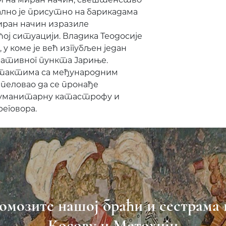
ално је присутно на барикадама
миран начин изразиле
ој ситуацији. Владика Теодосије
у коме је већ изггубљен један
ативног пункта Јариње.
онтактима са међународним
пеловао да се пронађе
хуманитарну катастрофу и
еговора.
омозите нашој браћи и сестрама 
Косову и Метохији