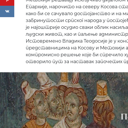
Епархије, нарочито на северу Косова ст
како би се сачувало достојанство и на 
забринутости српског народа у постојећ
је најоштрије осудио сваки облик насиља, 
људски живот, као и паљење администр
Истовремено Владика Теодосије је у к
представницима на Косову и Метохији а
компромисно решење које би спречило 
отворило пут за наставак започетих пр
П