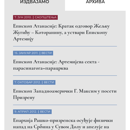
ИЗДВАЈАМО
АРХИВА
7. ЈУН 2010.
САОПШТЕЊА
Eпископ Атанасије: Кратак одговор Жељку
Жугићу – Которанину, а уствари Епископу
Артемију
15. ЈАНУАР 2011.
ВЕСТИ
Eпископ Атанасије: Артемијева секта -
парасинагога=парацрква
7. ОКТОБАР 2012.
ВЕСТИ
Eпископ Западноамерички Г. Максим у посети
Призрену
9. АПРИЛ 2012.
ВЕСТИ
Eпархија Рашко-призренска осуђује физички
напад на Србина у Сувом Долу и апелује на