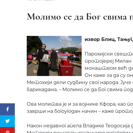
Молимо се да Бог свима 
извор Блиц, Тањуг, 
Парохијски свешт
протојереј Милан
монаштвом већ дан
Он каже за да су о
Метохији дели судбину свог народа. Јуче
барикадама. – Молимо се да Бог свима по
Ова молитва је и за војнике Кфора, као п
заврши на богоугодан начин – каже протој
Након недавног апела Владике Теодосија 
Метохији решавају искључиво дијалогом