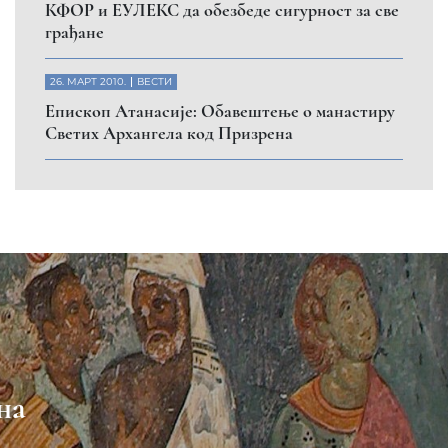
КФОР и ЕУЛЕКС да обезбеде сигурност за све
грађане
26. МАРТ 2010.
ВЕСТИ
Eпископ Атанасије: Обавештење о манастиру
Светих Архангела код Призрена
на