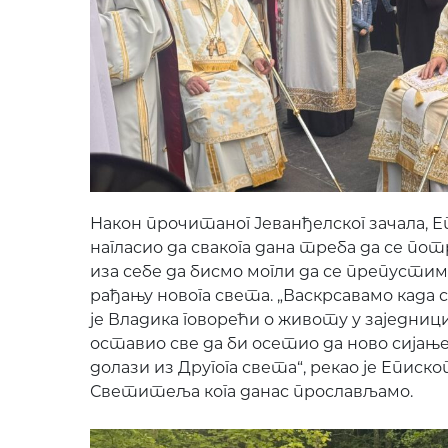
Након прочитаног Јеванђелског зачала, Е
нагласио да свакога дана треба да се п
иза себе да бисмо могли да се препустимо
рађању новога света. „Васкрсавамо када 
је Владика говорећи о животу у заједни
оставио све да би осетио да ново сијање 
долази из Другога света“, рекао је Еписк
Светитеља кога данас прослављамо.