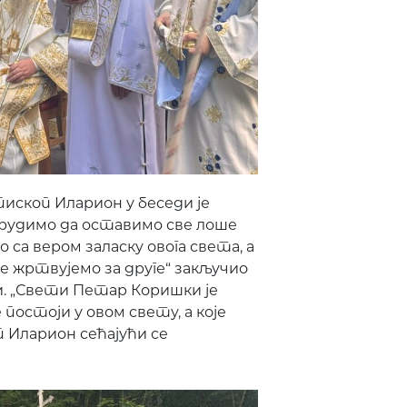
пископ Иларион у беседи је
отрудимо да оставимо све лоше
 са вером заласку овога света, а
се жртвујемо за друге“ закључио
ци. „Свети Петар Коришки је
постоји у овом свету, а које
оп Иларион сећајући се