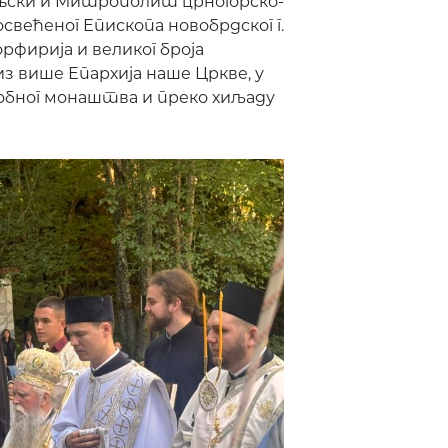
ски и Митрополит црногорско-
свећеног Епископа новобрдског г.
орфирија и великог броја
 више Епархија наше Цркве, у
добног монаштва и преко хиљаду