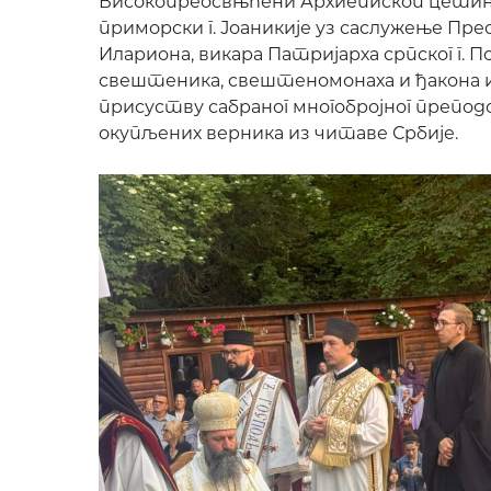
Високопреосвњћени Архиепископ цетињ
приморски г. Јоаникије уз саслужење Прео
Илариона, викара Патријарха српског г. П
свештеника, свештеномонаха и ђакона из
присуству сабраног многобројног препо
окупљених верника из читаве Србије.