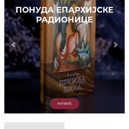
ИЗДВАЈАМО
АРХИВА
КУПИТЕ
7. ЈУН 2010.
САОПШТЕЊА
Eпископ Атанасије: Кратак одговор Жељку
Жугићу – Которанину, а уствари Епископу
Артемију
15. ЈАНУАР 2011.
ВЕСТИ
Eпископ Атанасије: Артемијева секта -
парасинагога=парацрква
7. ОКТОБАР 2012.
ВЕСТИ
Eпископ Западноамерички Г. Максим у посети
Призрену
9. АПРИЛ 2012.
ВЕСТИ
Eпархија Рашко-призренска осуђује физички
напад на Србина у Сувом Долу и апелује на