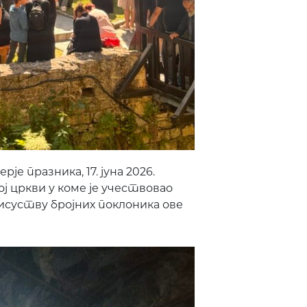
е празника, 17. јуна 2026.
ј цркви у коме је учествовао
исуству бројних поклоника ове