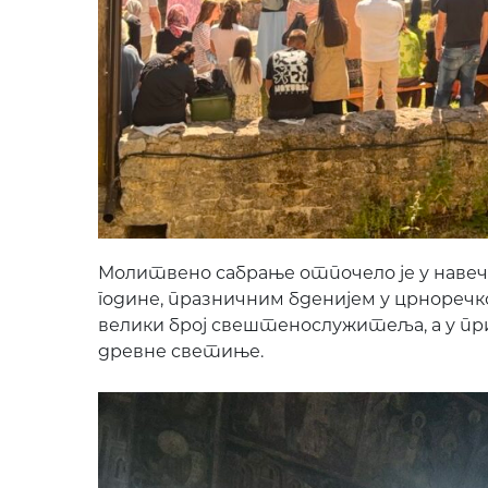
Молитвено сабрање отпочело је у навечерј
године, празничним бденијем у црноречко
велики број свештенослужитеља, а у пр
древне светиње.