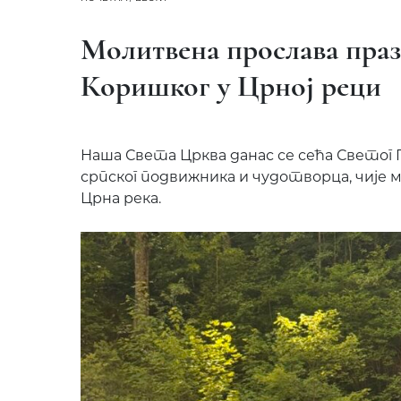
Молитвена прослава праз
Коришког у Црној реци
Наша Света Црква данас се сећа Светог 
српског подвижника и чудотворца, чије
Црна река.