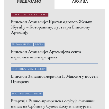
КФОР и ЕУЛЕКС да обезбеде сигурност за све
грађане
26. МАРТ 2010.
ВЕСТИ
Eпископ Атанасије: Обавештење о манастиру
Светих Архангела код Призрена