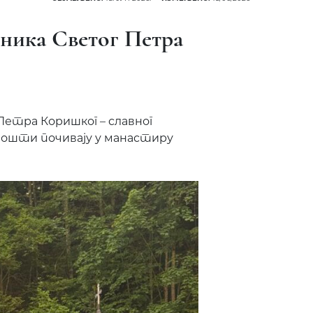
ника Светог Петра
Петра Коришког – славног
 мошти почивају у манастиру