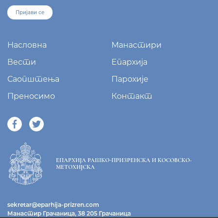
Пријави се
Насловна
Манастири
Вести
Епархија
Саопштења
Парохије
Преносимо
Контакт
ЕПАРХИЈА РАШКО-ПРИЗРЕНСКА И КОСОВСКО-
МЕТОХИЈСКА
sekretar@eparhija-prizren.com
Манастир Грачаница, 38 205 Грачаница