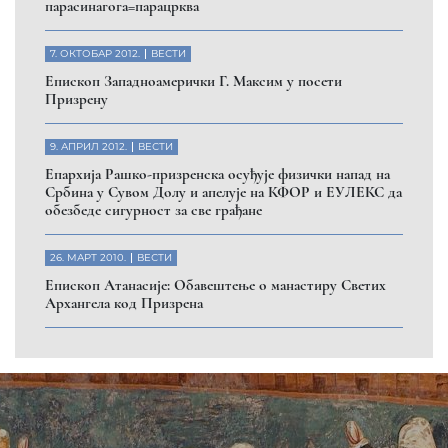
парасинагога=парацрква
7. ОКТОБАР 2012.
ВЕСТИ
Eпископ Западноамерички Г. Максим у посети
Призрену
9. АПРИЛ 2012.
ВЕСТИ
Eпархија Рашко-призренска осуђује физички напад на
Србина у Сувом Долу и апелује на КФОР и ЕУЛЕКС да
обезбеде сигурност за све грађане
26. МАРТ 2010.
ВЕСТИ
Eпископ Атанасије: Обавештење о манастиру Светих
Архангела код Призрена