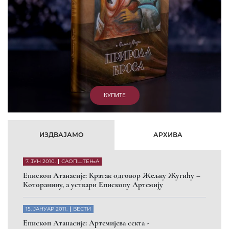
КУПИТЕ
ИЗДВАЈАМО
АРХИВА
7. ЈУН 2010.
САОПШТЕЊА
Eпископ Атанасије: Кратак одговор Жељку Жугићу –
Которанину, а уствари Епископу Артемију
15. ЈАНУАР 2011.
ВЕСТИ
Eпископ Атанасије: Артемијева секта -