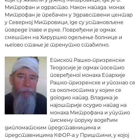
Митрофан и одрастао. Након напада монах
Митрофан је пребачен у Здравствени центар
у Северној Митровици, где су установљене
повреде главе и руке. Повређени је одмах
смештен на Хируршко одељење болнице и
његово стање је тренутно стабилно.
Епископ Рашко-призренски
Теодосије је одмах посетио
повређеног монаха Епархије
Рашко-призренске и упознао се
са околностима у којим се
догодио напад. Владика је
најоштрије осудио напад на
монаха Митрофана и упутио
писмену поруку водећим
дипломатским представницима и
представницима КФОР-а у Приштини, у којој