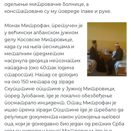
одељење митровачке болнице, а
констатоване су му повреде главе и руке.
Монах Митрофан, претучен је
у већински албанском јужном
делу Косовске Митровице,
када су на њега песницама и
металним предметом
насрнула двојица непознатих
нападача (око 40так година
старости). Напад се догодио
на око 150 метара од зграде
Скупштине општине у Јужној Митровици,
поред Југобанке, где је локално обезбеђење
посматрало инцидент. Отац Митрофан је
ишао према згради Општине где је требало да
регулише документа након упокојења његовог
оца, који је донедавно био један од ретких Срба
који су живели у јужној Митровици, где је о.