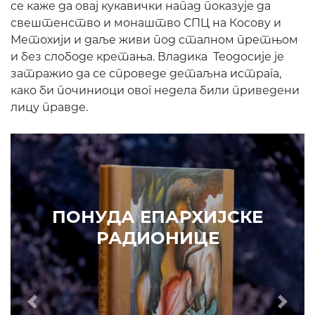
се каже да овај кукавички напад показује да
свештенство и монаштво СПЦ на Косову и
Метохији и даље живи под сталном претњом
и без слободе кретања. Владика Теодосије је
затражио да се спроведе детаљна истрага,
како би починиоци овог недела били приведени
лицу правде.
ПОНУДА ЕПАРХИЈСКЕ
РАДИОНИЦЕ
Prethodni
Slede