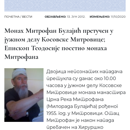
ПОЧЕТНА
/
ВЕСТИ
ОБЈАВЉЕНО:
13. ЈУН 2012.
ИЗМЕЊЕНО:
11/10/2020
Монах Митрофан Булајић претучен у
јужном делу Косовске Митровице;
Епископ Теодосије посетио монаха
Митрофана
Двојица непознатих нападача
претукла су данас око 10.00
часова у јужном делу Косовске
Митровице монаха манастира
Црна Река Митрофана
(Милорада Булајића) рођеног
1955. год. у Митровици. Отац
Митрофан је након напада
пребачен на Хируршко