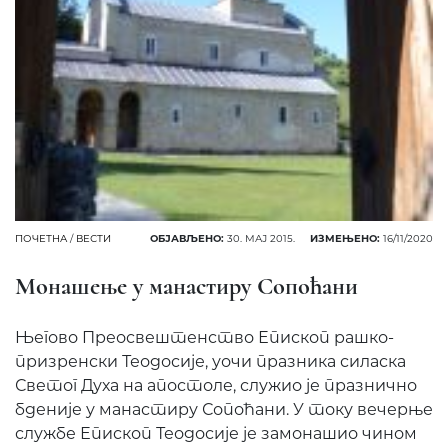
ПОЧЕТНА
/
ВЕСТИ
ОБЈАВЉЕНО:
30. МАЈ 2015.
ИЗМЕЊЕНО:
16/11/2020
Монашење у манастиру Сопоћани
Његово Преосвештенство Епископ рашко-
призренски Теодосије, уочи празника силаска
Светог Духа на апостоле, служио је празнично
бденије у манастиру Сопоћани. У току вечерње
службе Епископ Теодосије је замонашио чином