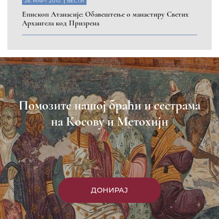
26. МАРТ 2010.
ВЕСТИ
Eпископ Атанасије: Обавештење о манастиру Светих
Архангела код Призрена
Помозите нашој браћи и сестрама
на Косову и Метохији
ДОНИРАЈ