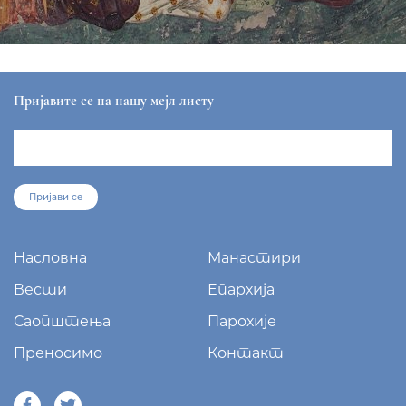
Пријавите се на нашу мејл листу
Пријави се
Насловна
Манастири
Вести
Епархија
Саопштења
Парохије
Преносимо
Контакт