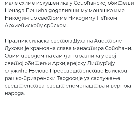
мале схиме искушеника у Сопоћанској обитељи
Ненада Пешића доделивши му монашко име
Никодим по светомме Никодиму Пећком
Архиепископу српском.
Празник силаска светога Духа на Апостоле –
Духови је храмовна слава манастира Сопоћани.
Овим поводом на сам дан празника у овој
светој обитељи Архијерејску Литургију
служиће Његово Преосвештенство Епископ
рашко-призренски Теодосије уз саслужење
свештенства, свештеномонаштва и вернога
народа.