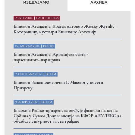
ИЗДВАЈАМО
АРХИВА
7. ЈУН 2010.
САОПШТЕЊА
Eпископ Атанасије: Кратак одговор Жељку Жугићу –
Которанину, а уствари Епископу Артемију
15. ЈАНУАР 2011.
ВЕСТИ
Eпископ Атанасије: Артемијева секта -
парасинагога=парацрква
7. ОКТОБАР 2012.
ВЕСТИ
Eпископ Западноамерички Г. Максим у посети
Призрену
9. АПРИЛ 2012.
ВЕСТИ
Eпархија Рашко-призренска осуђује физички напад на
Србина у Сувом Долу и апелује на КФОР и ЕУЛЕКС да
обезбеде сигурност за све грађане