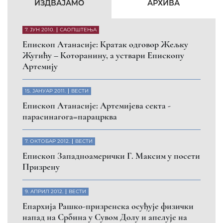
ИЗДВАЈАМО
АРХИВА
7. ЈУН 2010.
САОПШТЕЊА
Eпископ Атанасије: Кратак одговор Жељку
Жугићу – Которанину, а уствари Епископу
Артемију
15. ЈАНУАР 2011.
ВЕСТИ
Eпископ Атанасије: Артемијева секта -
парасинагога=парацрква
7. ОКТОБАР 2012.
ВЕСТИ
Eпископ Западноамерички Г. Максим у посети
Призрену
9. АПРИЛ 2012.
ВЕСТИ
Eпархија Рашко-призренска осуђује физички
напад на Србина у Сувом Долу и апелује на