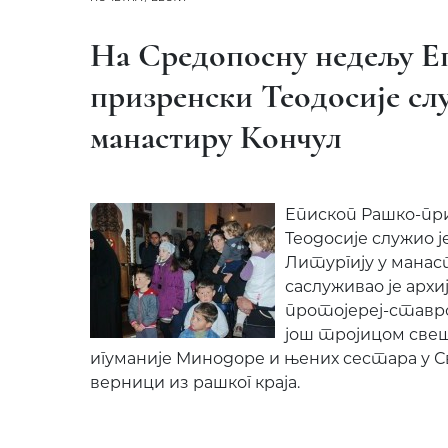
На Средопосну недељу Е
призренски Теодосије сл
манастиру Кончул
Епископ Рашко-пр
Теодосије служио ј
Литургију у манас
саслуживао је арх
протојереј-ставр
још тројицом св
игуманије Минодоре и њених сестара у С
верници из рашког краја.