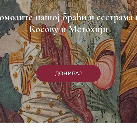
омозите нашој браћи и сестрама 
Косову и Метохији
ДОНИРАЈ