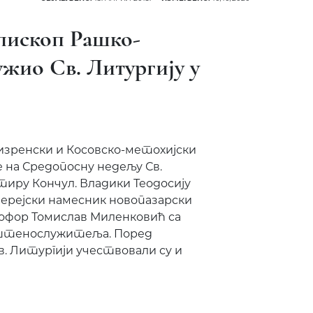
пископ Рашко-
ужио Св. Литургију у
изренски и Косовско-метохијски
е на Средопосну недељу Св.
тиру Кончул. Владики Теодосију
ијерејски намесник новопазарски
офор Томислав Миленковић са
ештенослужитеља. Поред
в. Литургији учествовали су и