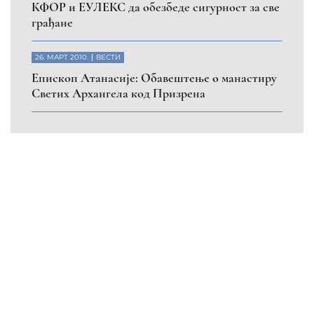
КФОР и ЕУЛЕКС да обезбеде сигурност за све
грађане
26. МАРТ 2010.
ВЕСТИ
Eпископ Атанасије: Обавештење о манастиру
Светих Архангела код Призрена