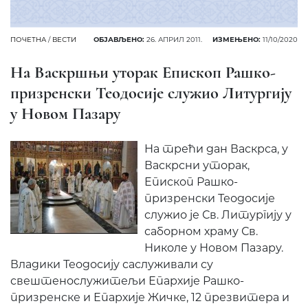
ПОЧЕТНА
/
ВЕСТИ
ОБЈАВЉЕНО:
26. АПРИЛ 2011.
ИЗМЕЊЕНО:
11/10/2020
На Васкршњи уторак Епископ Рашко-
призренски Теодосије служио Литургију
у Новом Пазару
На трећи дан Васкрса, у
Васкрсни уторак,
Епископ Рашко-
призренски Теодосије
служио је Св. Литургију у
саборном храму Св.
Николе у Новом Пазару.
Владики Теодосију саслуживали су
свештенослужитељи Епархије Рашко-
призренске и Епархије Жичке, 12 презвитера и