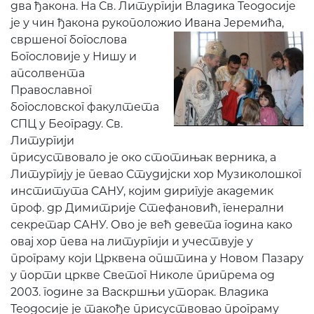
два ђакона. На Св. Литургији Владика Теодосије
је у чин ђакона рукоположио Ивана Јеремића,
свршеног
богослова
Богословије у Нишу и
апсолвента
Православног
богословског факултета
СПЦ у Београду. Св.
Литургији
присуствовало је око стотињак верника, а
Литургију је певао Студијски хор Музиколошког
института САНУ, којим диригује академик
проф. др Димитрије Стефановић, генерални
секретар САНУ. Ово је већ девета година како
овај хор пева на литургији и учествује у
програму који Црквена општина у Новом Пазару
у порти цркве Светог Николе припрема од
2003. године за Васкршњи уторак. Владика
Теодосије је такође присуствовао програму