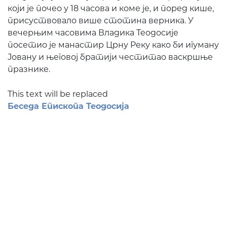
који је почео у 18 часова и коме је, и поред кише,
присуствовало више стотина верника. У
вечерњим часовима Владика Теодосије
посетио је манастир Црну Реку како би игуману
Јовану и његовој братији честитао васкршње
празнике.
This text will be replaced
Беседа Епископа Теодосија