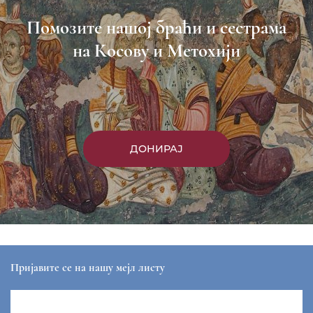
Пријави се
Насловна
Манастири
Вести
Епархија
Саопштења
Парохије
Преносимо
Контакт
ЕПАРХИЈА РАШКО-ПРИЗРЕНСКА И КОСОВСКО-
МЕТОХИЈСКА
sekretar@eparhija-prizren.com