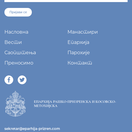
Манастир Грачаница, 38 205 Грачаница
+381/38 65 510