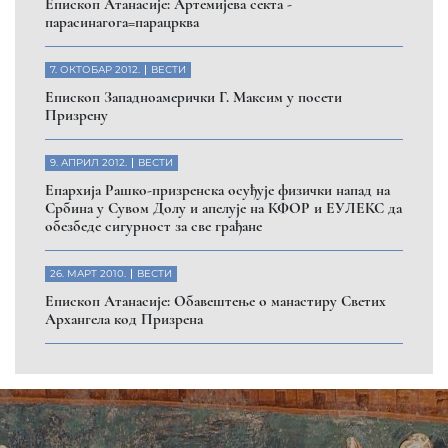
Помозите нашој браћи и сестрама
на Косову и Метохији
ДОНИРАЈ
Пријавите се на нашу мејл листу