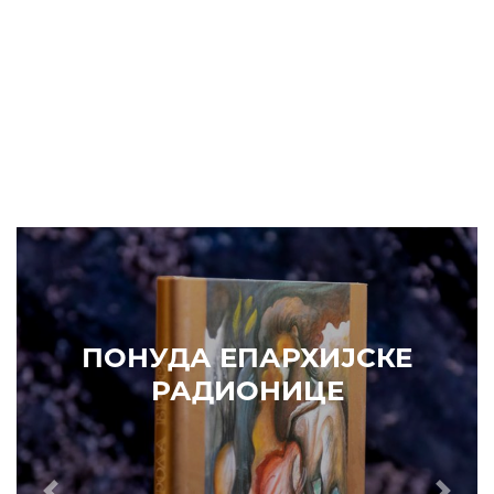
Prethodni
Slede
ПОНУДА ЕПАРХИЈСКЕ
РАДИОНИЦЕ
ИЗДВАЈАМО
АРХИВА
КУПИТЕ
7. ЈУН 2010.
САОПШТЕЊА
Eпископ Атанасије: Кратак одговор Жељку Жугићу –
Которанину, а уствари Епископу Артемију
15. ЈАНУАР 2011.
ВЕСТИ
Eпископ Атанасије: Артемијева секта -