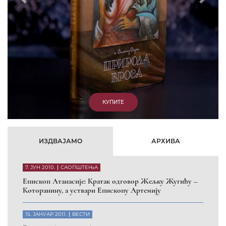
парасинагога=парацрква
7. ОКТОБАР 2012.
ВЕСТИ
Eпископ Западноамерички Г. Максим у посети
Призрену
9. АПРИЛ 2012.
ВЕСТИ
Eпархија Рашко-призренска осуђује физички напад на
Србина у Сувом Долу и апелује на КФОР и ЕУЛЕКС да
обезбеде сигурност за све грађане
26. МАРТ 2010.
ВЕСТИ
Eпископ Атанасије: Обавештење о манастиру Светих
Архангела код Призрена