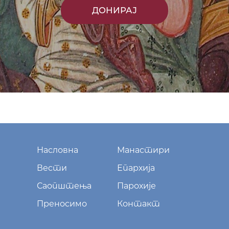
ДОНИРАЈ
Насловна
Манастири
Вести
Епархија
Саопштења
Парохије
Преносимо
Контакт