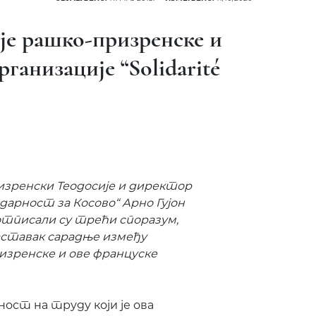
је рашко-призренске и
ганизације “Solidarité
изренски Теодосије и директор
дарност за Косово“ Арно Гујон
потписали су трећи споразум,
наставак сарадње између
изренске и ове француске
ност на труду који је ова