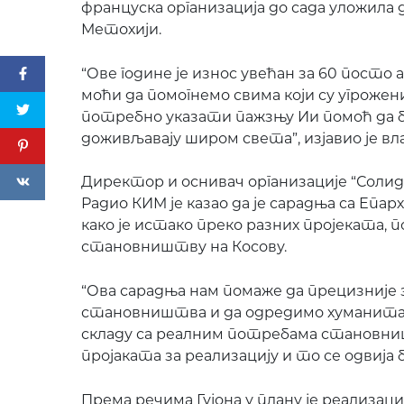
француска организација до сада уложила 
Метохији.
“Ове године је износ увећан за 60 посто 
моћи да помогнемо свима који су угрожени
потребно указати пажзњу Ии помоћ да б
доживљавају широм света”, изјавио је вла
Директор и оснивач организације “Солида
Радио КИМ је казао да је сарадња са Епархи
како је истако преко разних пројеката, 
становништву на Косову.
“Ова сарадња нам помаже да прецизније 
становништва и да одредимо хуманитарн
складу са реалним потребама становни
пројаката за реализацију и то се одвија бе
Према речима Гујона у плану је реализац