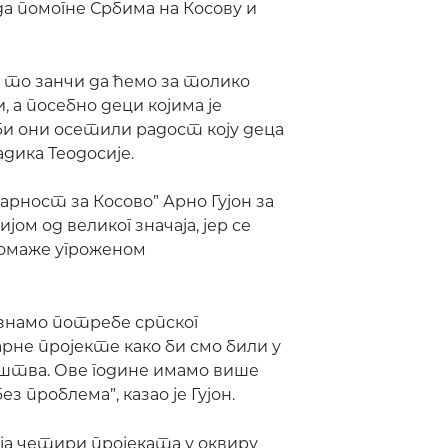
да помогне Србима на Косову и
а то занчи да ћемо за толико
, а посебно деци којима је
и они осетили радост коју деца
дика Теодосије.
рност за Косово” Арно Гујон за
јом од великог значаја, јер се
помаже угроженом
знамо потребе српског
е пројекте како би смо били у
штва. Ове године имамо више
з проблема”, казао је Гујон.
ија четири пројеката у оквиру