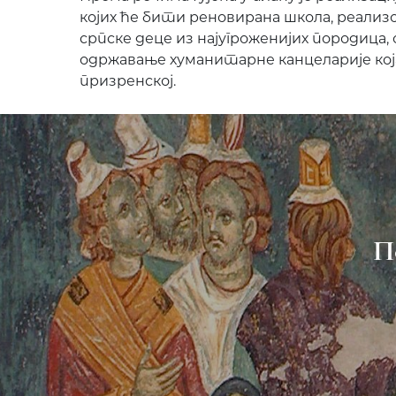
којих ће бити реновирана школа, реализ
српске деце из најугроженијих породица,
одржавање хуманитарне канцеларије која
призренској.
П