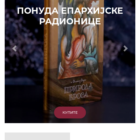
ИЗДВАЈАМО
АРХИВА
КУПИТЕ
7. ЈУН 2010.
САОПШТЕЊА
Eпископ Атанасије: Кратак одговор Жељку
Жугићу – Которанину, а уствари Епископу
Артемију
15. ЈАНУАР 2011.
ВЕСТИ
Eпископ Атанасије: Артемијева секта -
парасинагога=парацрква
7. ОКТОБАР 2012.
ВЕСТИ
Eпископ Западноамерички Г. Максим у посети
Призрену
9. АПРИЛ 2012.
ВЕСТИ
Eпархија Рашко-призренска осуђује физички
напад на Србина у Сувом Долу и апелује на