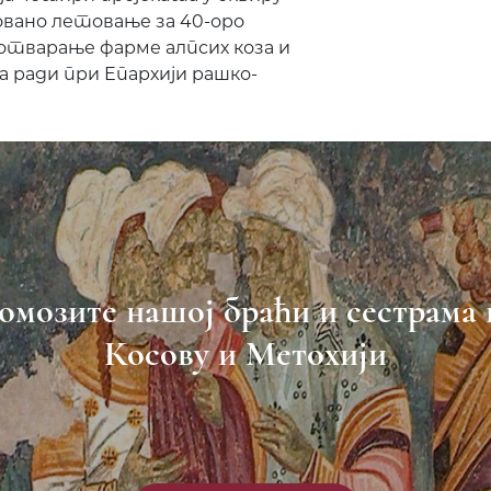
овано летовање за 40-оро
 отварање фарме алпсих коза и
 ради при Епархији рашко-
омозите нашој браћи и сестрама 
Косову и Метохији