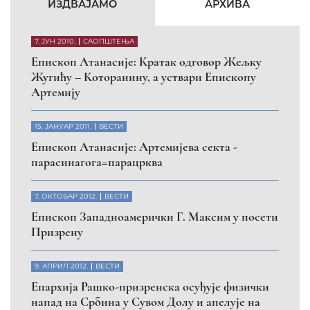
КФОР и ЕУЛЕКС да обезбеде сигурност за све
грађане
26. МАРТ 2010.
ВЕСТИ
Eпископ Атанасије: Обавештење о манастиру
Светих Архангела код Призрена