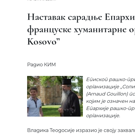
Наставак сарадње Епархи
француске хуманитарне ор
Kosovo”
Радио КИМ
Епископ рашко-пр
организације „Соли
(Arnaud Gouillon) 
којим је означен 
Епархије рашко-пр
организације.
Владика Теодосије изразио је своју захвал