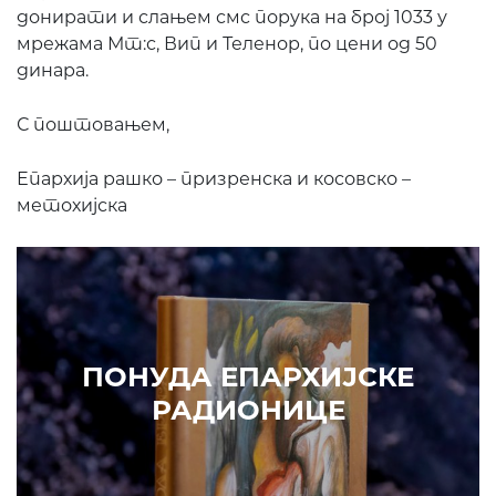
донирати и слањем смс порука на број 1033 у
мрежама Мт:с, Вип и Теленор, по цени од 50
динара.
С поштовањем,
Епархијa рашко – призренска и косовско –
метохијска
ПОНУДА ЕПАРХИЈСКЕ
РАДИОНИЦЕ