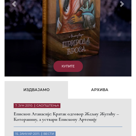
Prethodni
Slede
КУПИТЕ
ИЗДВАЈАМО
АРХИВА
7. ЈУН 2010.
САОПШТЕЊА
Eпископ Атанасије: Кратак одговор Жељку Жугићу –
Которанину, а уствари Епископу Артемију
15. ЈАНУАР 2011.
ВЕСТИ