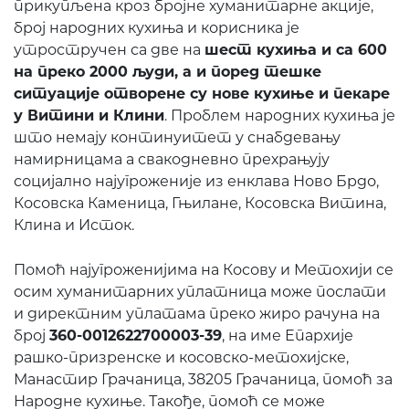
прикупљена кроз бројне хуманитарне акције,
број народних кухиња и корисника је
утростручен са две на
шест кухиња и са 600
на преко 2000 људи, а и поред тешке
ситуације отворене су нове кухиње и пекаре
у Витини и Клини
. Проблем народних кухиња је
што немају континуитет у снабдевању
намирницама а свакодневно прехрањују
социјално најугроженије из енклава Ново Брдо,
Косовска Каменица, Гњилане, Косовска Витина,
Клина и Исток.
Помоћ најугроженијима на Косову и Метохији се
осим хуманитарних уплатница може послати
и директним уплатама преко жиро рачуна на
број
360-0012622700003-39
, на име Епархије
рашко-призренске и косовско-метохијске,
Манастир Грачаница, 38205 Грачаница, помоћ за
Народне кухиње. Такође, помоћ се може