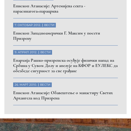
Eпископ Атанасије: Артемијева секта -
парасинагога=парацрква
7. ОКТОБАР 2012.
ВЕСТИ
Eпископ Западноамерички Г. Максим у посети
Призрену
9. АПРИЛ 2012.
ВЕСТИ
Eпархија Рашко-призренска осуђује физички напад на
Србина у Сувом Долу и апелује на КФОР и ЕУЛЕКС да
обезбеде сигурност за све грађане
26. МАРТ 2010.
ВЕСТИ
Eпископ Атанасије: Обавештење о манастиру Светих
Архангела код Призрена