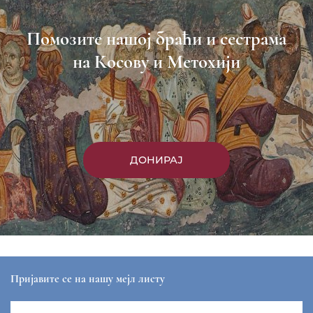
Помозите нашој браћи и сестрама
на Косову и Метохији
ДОНИРАЈ
Пријавите се на нашу мејл листу