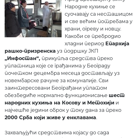
Народне кухиње се
суочавају са несташицом
и све већим потребама у
храни, огреву и новцу.
Кaкoби се пребродио
хладни период
Епархија
рашко-призренска
уз подршку ЈКП
„Инфостан“,
прикупља средства преко
уплатница које се грађанима у Београду
почетком децембра месеца достављају уз
новембарске рачуне за комуналије. Сви
заинтересовани Београђани уплатом
обезбедиће нормално функционисање
шест
народних кухиња на Косову и Метохији
и
најчешће једини оброк у току дана за преко
2000 Срба који живе у енклавама
.
Захваљујући средствима којасу до сада