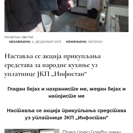
ПОЧЕТНА
/
ВЕСТИ
ОБЈАВЉЕНО:
4. ДЕЦЕМБАР 2013.
ИЗМЕЊЕНО:
16/11/2020
Наставља се акција прикупљања
средстава за народне кухиње уз
уплатнице ЈКП „Инфостан“
Гладан бејах и нахранисте ме, жедан бејах и
напојисте ме
Наставља се акција прикупљања средстава
уз уплатнице ЈКП „Инфостан“
Пред престојећу зиму