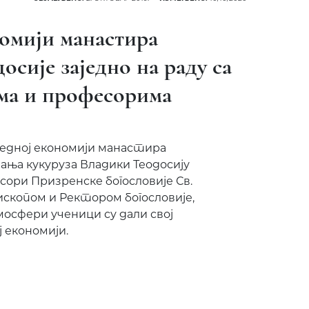
номији манастира
осије заједно на раду са
ма и професорима
едној економији манастира
шања кукуруза Владики Теодосију
сори Призренске богословије Св.
ископом и Ректором богословије,
мосфери ученици су дали свој
 економији.