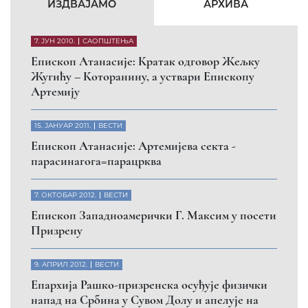
КФОР и ЕУЛЕКС да обезбеде сигурност за све
грађане
26. МАРТ 2010.
ВЕСТИ
Eпископ Атанасије: Обавештење о манастиру
Светих Архангела код Призрена