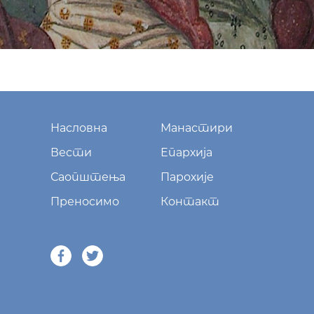
Насловна
Манастири
Вести
Епархија
Саопштења
Парохије
Преносимо
Контакт