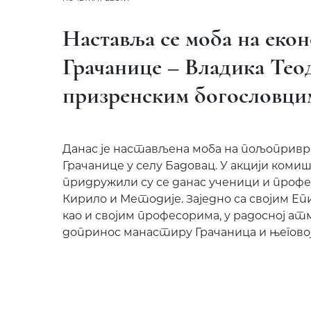
Наставља се моба на еко
Грачанице – Владика Теод
призренским богословци
Данас је настављена моба на пољопривр
Грачанице у селу Бадовац. У акцији коми
придружили су се данас ученици и профе
Кирило и Методије. Заједно са својим Еп
као и својим професорима, у радосној ат
допринос манастиру Грачаница и његовој