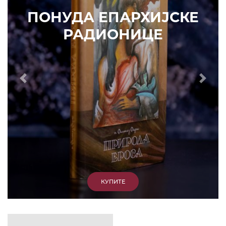
ИЗДВАЈАМО
АРХИВА
КУПИТЕ
7. ЈУН 2010.
САОПШТЕЊА
Eпископ Атанасије: Кратак одговор Жељку
Жугићу – Которанину, а уствари Епископу
Артемију
15. ЈАНУАР 2011.
ВЕСТИ
Eпископ Атанасије: Артемијева секта -
парасинагога=парацрква
7. ОКТОБАР 2012.
ВЕСТИ
Eпископ Западноамерички Г. Максим у посети
Призрену
9. АПРИЛ 2012.
ВЕСТИ
Eпархија Рашко-призренска осуђује физички
напад на Србина у Сувом Долу и апелује на