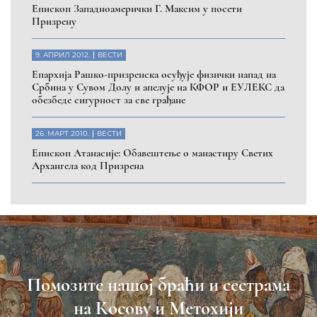
Eпископ Западноамерички Г. Максим у посети
Призрену
9. АПРИЛ 2012.
ВЕСТИ
Eпархија Рашко-призренска осуђује физички напад на
Србина у Сувом Долу и апелује на КФОР и ЕУЛЕКС да
обезбеде сигурност за све грађане
26. МАРТ 2010.
ВЕСТИ
Eпископ Атанасије: Обавештење о манастиру Светих
Архангела код Призрена
Помозите нашој браћи и сестрама
на Косову и Метохији