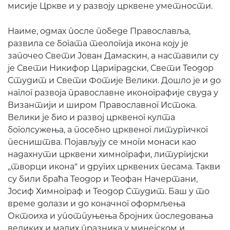
мисије Цркве и у развоју црквене уметности.
Наиме, одмах после победе Православља,
развила се богата теологија икона коју је
започео Свети Јован Дамаскин, а наставили су
је Свети Никифор Цариградски, Свети Теодор
Студит и Свети Фотије Велики. Дошло је и до
наглог развоја православне иконографије свуда у
Византији и широм Православног Истока.
Велики је био и развој црквеног култа
боголсужења, а посебно црквеног литургичког
песништва. Појављују се многи монаси као
надахнути црквени химнографи, литургијски
„творци икона“ и других црквених песама. Такви
су били браћа Теодор и Теофан Начертани,
Јосиф Химнограф и Теодор Студит. Баш у то
време долази и до коначног оформљења
Октоиха и употпуњења бројних последовања
великих и малих празника у минејском и