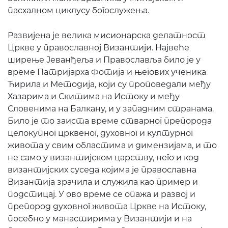
пасхалном циклусу богослужења.
Развијена је велика мисионарска делатност
Цркве у православној Византији. Највеће
ширење Јеванђеља и Православља било је у
време Патријарха Фотија и његових ученика
Ћирила и Методија, који су проповедали међу
Хазарима и Скитима на Истоку и међу
Словенима на Балкану, и у западним странама.
Било је то заиста време стварног препорода
целокупног црквеног, духовног и културног
живота у свим областима и димензијама, и то
не само у византијском царству, него и код
византијских суседа којима је православна
Византија зрачила и служила као пример и
подстицај. У ово време се опажа и развој и
препород духовног живота Цркве на Истоку,
посебно у манастирима у Византији и на