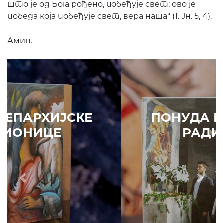
што је од Бога рођено, побеђује свет; ово је
победа која побеђује свет, вера наша“ (1. Јн. 5, 4).
Амин.
ПОНУДА ЕПАРХИЈСКЕ
РАДИОНИЦЕ
Prethodni
Slede