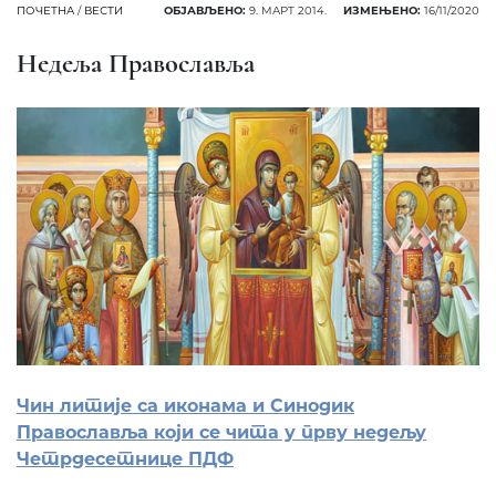
ПОЧЕТНА
/
ВЕСТИ
ОБЈАВЉЕНО:
9. МАРТ 2014.
ИЗМЕЊЕНО:
16/11/2020
Недеља Православља
Чин литије са иконама и Синодик
Православља који се чита у прву недељу
Четрдесетнице ПДФ