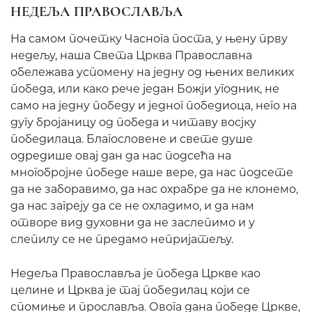
НЕДЕЉА ПРАВОСЛАВЉА
На самом почетку Часнога поста, у њену прву
недељу, наша Света Црква Православна
обележава успомену на једну од њених великих
победа, или како рече један Божји угодник, не
само на једну победу и једног победиоца, него на
дугу бројаницу од победа и читаву восјку
победилаца. Благословене и свете душе
одредише овај дан да нас подсећа на
многобројне победе наше вере, да нас подсете
да не заборавимо, да нас охрабре да не клонемо,
да нас загреју да се не охладимо, и да нам
отворе вид духовни да не заслепимо и у
слепилу се не предамо непријатељу.
Недеља Православља је победа Цркве као
целине и Црква је тај победилац који се
спомиње и прославља. Овога дана победе Цркве,