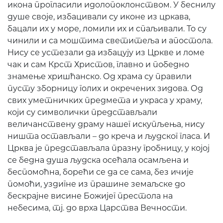
икона прогласили идолопоклонством. У беснилу
душе своје, избацивали су иконе из цркава,
бацали их у море, ломили их и спаљивали. То су
чинили и са моштима светитеља и апостола.
Нису се устезали да избацују из Цркве и ломе
чак и сам Крст Христов, главно и победно
знамење хришћанско. Од храма су правили
пусту зборницу голих и окречених зидова. Од
свих уметничких предмета и украса у храму,
који су символички представљали
величанствену драму нашег искупљења, нису
ништа остављали – до креча и људског гласа. И
Црква је представљала празну гробницу, у којој
се бедна душа људска осећала осамљена и
беспомоћна, борећи се да се сама, без ичије
помоћи, уздигне из прашине земаљске до
бескрајне висине Божијег престола на
небесима, тј. до врха Царства Вечности.