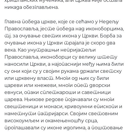
хришћанских мученика, али Црква није остала
никада обезглављена.
Главна победа цркве, које се сећамо у Недељу
Православља, јесте победа над иконоборцима,
тј. за очување светих икона у Цркви. Борба за
очување икона у Цркви трајала је скоро два
века. Као унутрашњи непријатељи
Православља, иконоборци су велику штету
наносили Цркви, а најопаснији међу њима били
су они који су у својим рукама држали светску
или црквену власт. Многи од њих су били
цареви или кнежеви, многи опет дворски
евнуси, опаки сплеткароши и саветници
царева. Њихове редове појачавали су многи
свештеници и монаси, кривоумни епископи и
наметнути патријарси. Својим световним
високоумљем и окамењеношћу срца,
проглашавали су иконе идолима, а поштовање