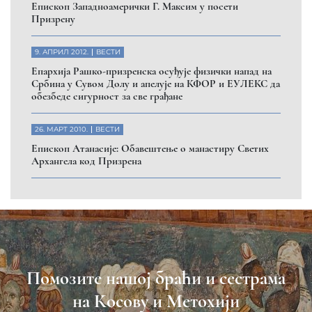
Eпископ Западноамерички Г. Максим у посети
Призрену
9. АПРИЛ 2012.
ВЕСТИ
Eпархија Рашко-призренска осуђује физички напад на
Србина у Сувом Долу и апелује на КФОР и ЕУЛЕКС да
обезбеде сигурност за све грађане
26. МАРТ 2010.
ВЕСТИ
Eпископ Атанасије: Обавештење о манастиру Светих
Архангела код Призрена
Помозите нашој браћи и сестрама
на Косову и Метохији