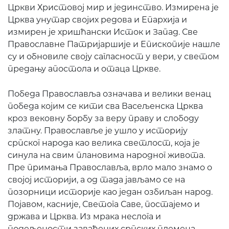
Цркви Христовој мир и јединство. Измирена је
Црква унутар својих редова и Епархија и
измирен је хришћански Исток и Запад. Све
Православне Патријаршије и Епископије нашле
су и обновиле своју сагласност у вери, у светом
предању апостола и отаца Цркве.
Победа Православља означава и велики венац
победа којим се кити сва Васељенска Црква
кроз вековну борбу за веру праву и слободу
златну. Православље је ушло у историју
српског народа као велика светлост, која је
синула на свим плановима народног живота.
Пре примања Православља, врло мало знамо о
својој историји, а од тада јављамо се на
позорници историје као један озбиљан народ.
Појавом, касније, Светога Саве, постајемо и
држава и Црква. Из мрака неслога и
подељености завађених српских племена,