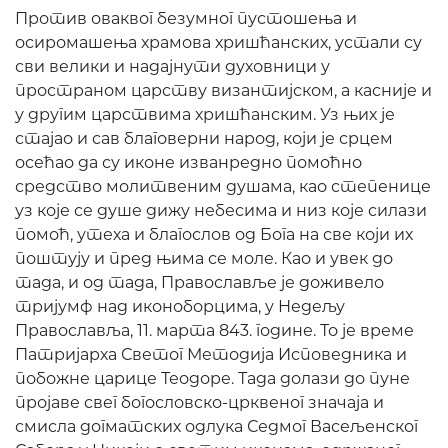
Против оваквог безумног пустошења и
осиромашења храмова хришћанских, устали су
сви велики и надајнути духовници у
пространом царству византијском, а касније и
у другим царствима хришћанским. Уз њих је
стајао и сав благоверни народ, који је срцем
осећао да су иконе изванредно помоћно
средство молитвеним душама, као степенице
уз које се душе дижу небесима и низ које силази
помоћ, утеха и благослов од Бога на све који их
поштују и пред њима се моле. Као и увек до
тада, и од тада, Православље је доживело
тријумф над иконоборцима, у Недељу
Православља, 11. марта 843. године. То је време
Патријарха Светог Методија Исповедника и
побожне царице Теодоре. Тада долази до пуне
пројаве свег богословско-црквеног значаја и
смисла догматских одлука Седмог Васељенског