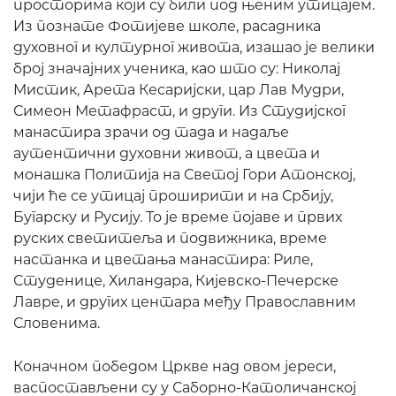
просторима који су били под њеним утицајем.
Из познате Фотијеве школе, расадника
духовног и културног живота, изашао је велики
број значајних ученика, као што су: Николај
Мистик, Арета Кесаријски, цар Лав Мудри,
Симеон Метафраст, и други. Из Студијског
манастира зрачи од тада и надаље
аутентични духовни живот, а цвета и
монашка Политија на Светој Гори Атонској,
чији ће се утицај проширити и на Србију,
Бугарску и Русију. То је време појаве и првих
руских светитеља и подвижника, време
настанка и цветања манастира: Риле,
Студенице, Хиландара, Кијевско-Печерске
Лавре, и других центара међу Православним
Словенима.
Коначном победом Цркве над овом јереси,
васпостављени су у Саборно-Католичанској