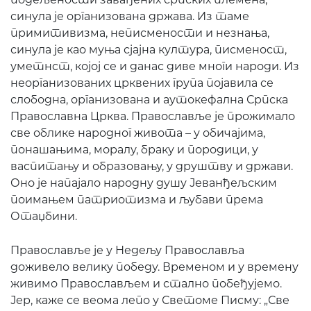
синула је организована држава. Из таме
примитивизма, неписмености и незнања,
синула је као муња сјајна култура, писменост,
уметнст, којој се и данас диве многи народи. Из
неорганизованих црквених група појавила се
слободна, организована и аутокефална Српска
Православна Црква. Православље је прожимало
све облике народног живота – у обичајима,
понашањима, моралу, браку и породици, у
васпитању и образовању, у друштву и држави.
Оно је напајало народну душу Јеванђељским
поимањем патриотизма и љубави према
Отаџбини.
Православље је у Недељу Православља
доживело велику победу. Временом и у времену
живимо Православљем и стално побеђујемо.
Јер, каже се веома лепо у Светоме Писму: „Све