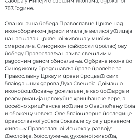
Сабора у Никеји о светим иконама, одржаног
787. године.
Ова коначна победа Православне Цркве над
иконоборачком јереси имала је великог утицаја
на наставак црквеног живота у многим
смеровима. Синодикон (саборски проглас) ову
победу Православља назива светлим и
радосним даном обновљења. Одбрана икона по
Синодикону представља право пролеће за
Православну Цркву и прави процват свих
благодатних дарова Духа Светога. Догмат о
иконопоштовању доживљен је као потврда и
реафирмација целокупне хришћанске вере, а
посебно хришћанске истине о Оваплоћењу Бога
и обожењу човека. Ове благотворне последице
православног успеха показале су се у црквеном
животу Православног Истока у развоју:
теологије, богослужења, духовног живота,