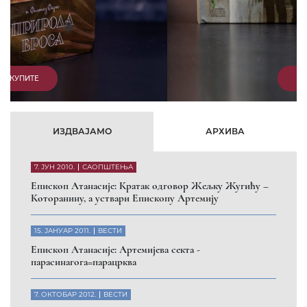
КУПИТЕ
ИЗДВАЈАМО
АРХИВА
7. ЈУН 2010.
САОПШТЕЊА
Eпископ Атанасије: Кратак одговор Жељку Жугићу –
Которанину, а уствари Епископу Артемију
15. ЈАНУАР 2011.
ВЕСТИ
Eпископ Атанасије: Артемијева секта -
парасинагога=парацрква
7. ОКТОБАР 2012.
ВЕСТИ