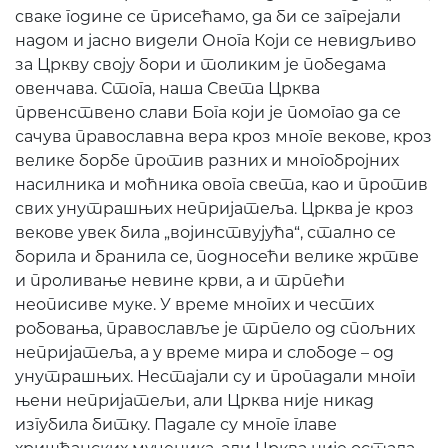
сваке године се присећамо, да би се загрејали
надом и јасно видели Онога Који се невидљиво
за Цркву своју бори и толиким је победама
овенчава. Стога, наша Света Црква
првенствено слави Бога који је помогао да се
сачува православна вера кроз многе векове, кроз
велике борбе против разних и многобројних
насилника и моћника овога света, као и против
свих унутрашњих непријатеља. Црква је кроз
векове увек била „војинствујућа“, стално се
борила и бранила се, подносећи велике жртве
и проливање невине крви, а и трпећи
неописиве муке. У време многих и честих
робовања, православље је трпело од спољних
непријатеља, а у време мира и слободе – од
унутрашњих. Нестајали су и пропадали многи
њени непријатељи, али Црква није никад
изгубила битку. Падале су многе главе