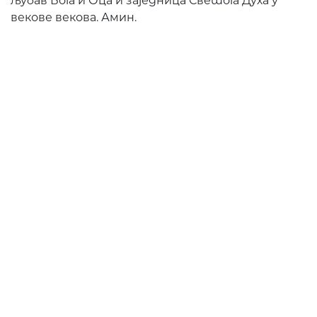
љубав Бога и Оца и заједница Светога Духа у
векове векова. Амин.