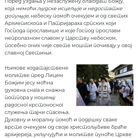
Поред уздања у незаслужену благодат Божју,
која
немоћи људске исцељује и недостатке
допуњује
, небеску помоћ очекујем и од светих
Архиепископа и Патријараха српских који
Господа прославише и које Господ прослави
непролазном славом у Царству небеском,
посебно оних чије свете мошти почивају у овој
славној Светињи.
Њихове ходатајствене
молитве пред Лицем
Божјим јесу моћна
духовна снага и снажна
потпора у ношењу
радосног крстоносног
служења тајни спасења.
Духовну и моралну помоћ и подршку сваке
врсте очекујем од своје христољубиве браће
архијереја, укључујући и молитве пуноће Цркве