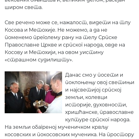
широм света.
Све речено може се, нажалост, видети на тлу
Косова и Метохије. Не можемо, а да не
поменемо преголему рану на телу Српске
Православне Цркве и српског народа, овде на
Косову и Метохији, на овом уистину
«страшном судилишту».
Данас смо у п
осети и
поклоњењу овој светињи
и најсветијој српској
земљи, колевци
историје, духовности,
хришћанске, православне
културе српског народа.
На земљи обагреној мученичком крвљу
косовских и покосовских мученика. На простору