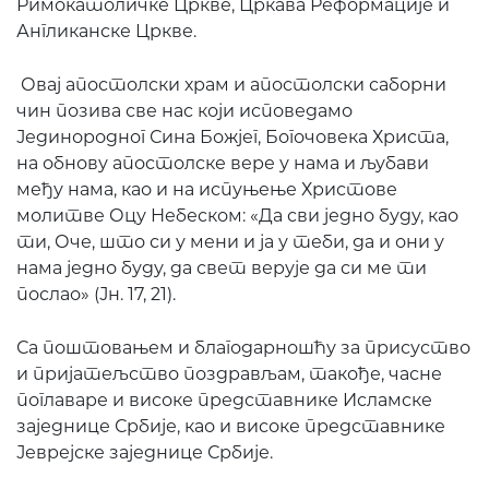
Римокатоличке Цркве, Цркава Реформације и
Англиканске Цркве.
Овај апостолски храм и апостолски саборни
чин позива све нас који исповедамо
Јединородног Сина Божјег, Богочовека Христа,
на обнову апостолске вере у нама и љубави
међу нама, као и на испуњење Христове
молитве Оцу Небеском: «Да сви једно буду, као
ти, Оче, што си у мени и ја у теби, да и они у
нама једно буду, да свет верује да си ме ти
послао» (Јн. 17, 21).
Са поштовањем и благодарношћу за присуство
и пријатељство поздрављам, такође, часне
поглаваре и високе представнике Исламске
заједнице Србије, као и високе представнике
Јеврејске заједнице Србије.