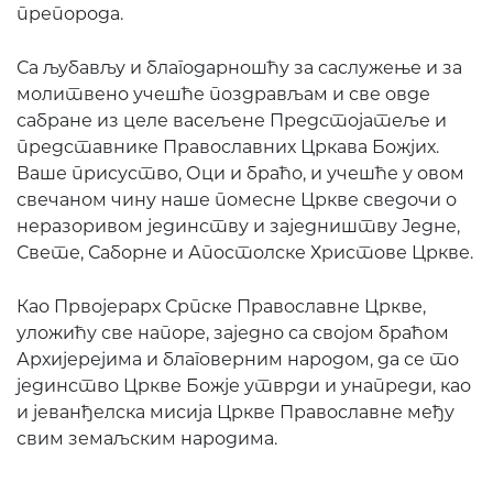
препорода.
Са љубављу и благодарношћу за саслужење и за
молитвено учешће поздрављам и све овде
сабране из целе васељене Предстојатеље и
представнике Православних Цркава Божјих.
Ваше присуство, Оци и браћо, и учешће у овом
свечаном чину наше помесне Цркве сведочи о
неразоривом јединству и заједништву Једне,
Свете, Саборне и Апостолске Христове Цркве.
Као Првојерарх Српске Православне Цркве,
уложићу све напоре, заједно са својом браћом
Архијерејима и благоверним народом, да се то
јединство Цркве Божје утврди и унапреди, као
и јеванђелска мисија Цркве Православне међу
свим земаљским народима.