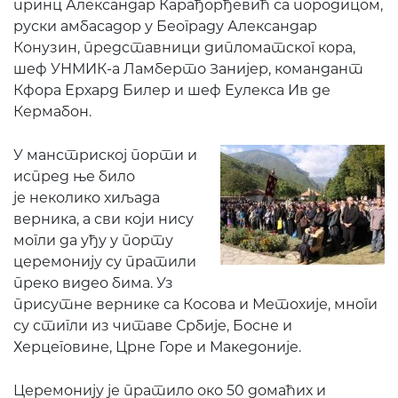
принц Александар Карађорђевић са породицом,
руски амбасадор у Београду Александар
Конузин, представници дипломатског кора,
шеф УНМИК-а Ламберто Занијер, командант
Кфора Ерхард Билер и шеф Еулекса Ив де
Кермабон.
У манстриској порти и
испред ње било
је неколико хиљада
верника, а сви који нису
могли да уђу у порту
церемонију су пратили
преко видео бима. Уз
присутне вернике са Косова и Метохије, многи
су стигли из читаве Србије, Босне и
Херцеговине, Црне Горе и Македоније.
Церемонију је пратило око 50 домаћих и