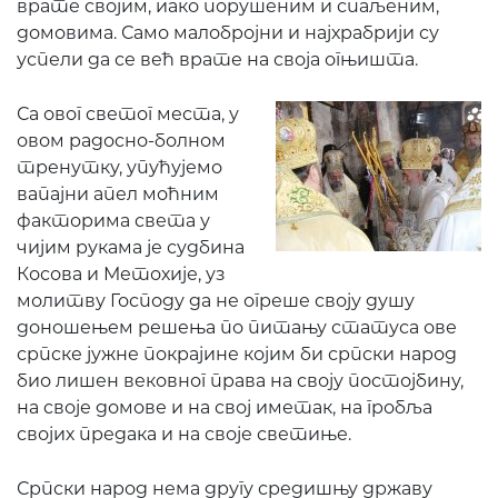
врате својим, иако порушеним и спаљеним,
домовима. Само малобројни и најхрабрији су
успели да се већ врате на своја огњишта.
Са овог светог места, у
овом радосно-болном
тренутку, упућујемо
вапајни апел моћним
факторима света у
чијим рукама је судбина
Косова и Метохије, уз
молитву Господу да не огреше своју душу
доношењем решења по питању статуса ове
српске јужне покрајине којим би српски народ
био лишен вековног права на своју постојбину,
на своје домове и на свој иметак, на гробља
својих предака и на своје светиње.
Српски народ нема другу средишњу државу