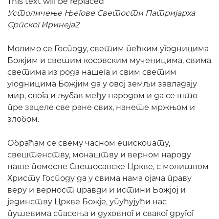
This text will be replaced
Устоличење Његове Светости Патријарха
Српског Иринеја2
Молимо се Господу, светим пећким угодницима
Божјим и светим косовским мученицима, свима
светима из рода нашега и свим светим
угодницима Божјим да у овој земљи завладају
мир, слога и љубав међу народом и да се што
пре зацеле све ране свих, нанете мржњом и
злобом.
Обраћам се свему часном епископату,
свештенству, монаштву и верном народу
наше помесне Светосавске Цркве, с молитвом
Христу Господу да у свима нама ојача праву
веру и верност правди и истини Божјој и
јединству Цркве Божје, упућујући нас
путевима спасења и духовног и сваког другог