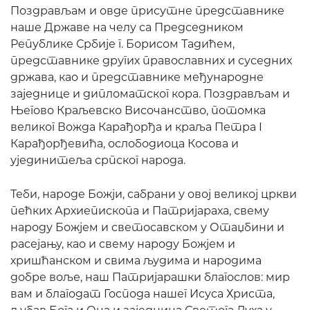
Поздрављам и овде присутне представнике
наше Државе на челу са Председником
Републике Србије г. Борисом Тадићем,
представнике других православних и суседних
држава, као и представнике међународне
заједнице и дипломатског кора. Поздрављам и
Његово Краљевско Височанство, потомка
великог Вожда Карађорђа и краља Петра I
Карађорђевића, ослободиоца Косова и
ујединитеља српског народа.
Теби, народе Божји, сабрани у овој великој цркви
пећких Архиепископа и Патријараха, свему
народу Божјем и светосавском у Отаџбини и
расејању, као и свему народу Божјем и
хришћанском и свима људима и народима
добре воље, наш Патријарашки благослов: мир
вам и благодат Господа нашег Исуса Христа,