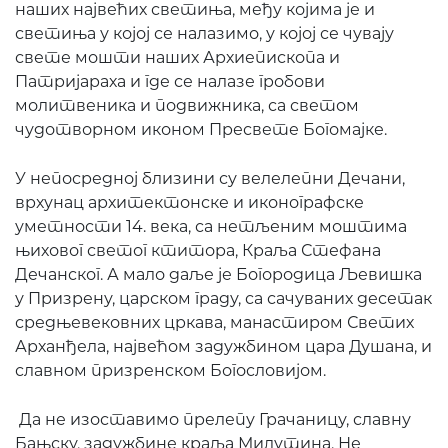
наших највећих светиња, међу којима је и
светиња у којој се налазимо, у којој се чувају
свете мошти наших Архиепископа и
Патријараха и где се налазе гробови
молитвеника и подвижника, са светом
чудотворном иконом Пресвете Богомајке.
У непосредној близини су велелепни Дечани,
врхунац архитектонске и иконографске
уметности 14. века, са нетљеним моштима
њиховог светог ктитора, Краља Стефана
Дечанског. А мало даље је Богородица Љевишка
у Призрену, царском граду, са сачуваних десетак
средњевековних цркава, манастиром Светих
Арханђела, највећом задужбином цара Душана, и
славном призренском Богословијом.
Да не изоставимо прелепу Грачаницу, славну
Бањску, задужбине краља Милутина. Не