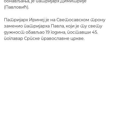
обнављања, је патријарх Димитрије
(Павловић).
Патријарх Иринеј је на Светосавском трону
заменио патријарха Павла, који је ту свету
дужност обављао 19 година, поставши 45.
поглавар Српске православне цркве.