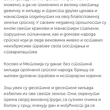
можемо, а да не поменемо и велику светињу
девичку и хиљаду и триста других цркава и
манастира подигнутих на овој благословеној
земљи српској. У сасвим недавној прошлости су
многи свети храмови и манастири спаљени,
порушени, опљачкани, као и домови народа
српског који је овде вековима живео и оставио
неизбрисиве трагове свога постојања и
стваралаштва.
Косово и Метохија су данас без стотинâ
хиљада прогнаног српског народа. Бришу се
његови духовни трагови и историјски корени.
Још увек су десетине и десетине хиљада
избеглих из ове свете земље. Они, окренути
према својој вековној груди, са сузним очима и
болом у срцу, очекују дан и могућност да се