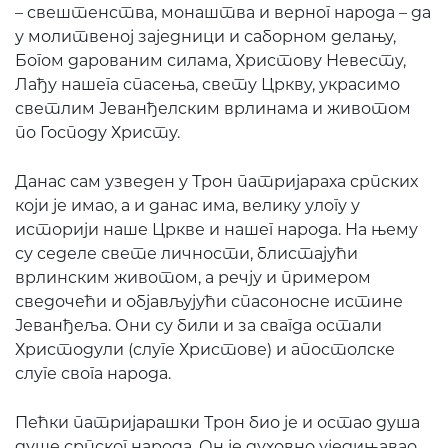
– свештенства, монаштва и верног народа – да
у молитвеној заједници и саборном делању,
Богом дарованим силама, Христову Невесту,
Лађу нашега спасења, свету Цркву, украсимо
светлим Јеванђелским врлинама и животом
по Господу Христу.
Данас сам узведен у Трон патријараха српских
који је имао, а и данас има, велику улогу у
историји наше Цркве и нашег народа. На њему
су седеле свете личности, блистајући
врлинским животом, а речју и примером
сведочећи и објављујући спасоносне истине
Јеванђеља. Они су били и за свагда остали
Христодули (слуге Христове) и апостолске
слуге свога народа.
Пећки патријарашки Трон био је и остао душа
душе српског народа. Он је духовно уједињавао