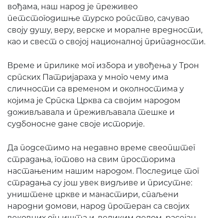
вођама, наш народ је преживео
петстогодишње турско ропство, сачувао
своју душу, веру, верске и моралне вредности,
као и свест о својој националној припадности.
Време и прилике мог избора и увођења у Трон
српских Патријараха у много чему има
сличности са временом и околностима у
којима је Српска Црква са својим народом
доживљавала и преживљавала тешке и
судбоносне дане своје историје.
Да подсетимо на недавно време свеопштег
страдања, готово на свим просторима
настањеним нашим народом. Последице тог
страдања су још увек видљиве и присутне:
уништене цркве и манастири, спаљени
народни домови, народ протеран са својих
вековних огњишта и, великим делом, расејан