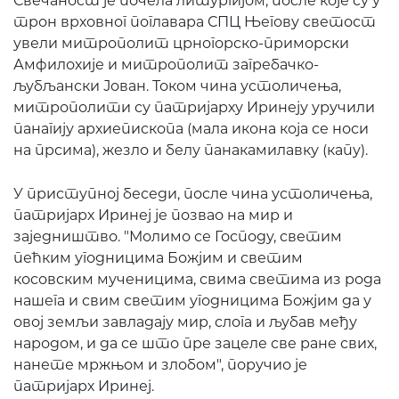
Свечаност је почела литургијом, после које су у
трон врховног поглавара СПЦ Његову светост
увели митрополит црногорско-приморски
Амфилохије и митрополит загребачко-
љубљански Јован. Током чина устоличења,
митрополити су патријарху Иринеју уручили
панагију архиепископа (мала икона која се носи
на прсима), жезло и белу панакамилавку (капу).
У приступној беседи, после чина устоличења,
патријарх Иринеј је позвао на мир и
заједништво. "Молимо се Господу, светим
пећким угодницима Божјим и светим
косовским мученицима, свима светима из рода
нашега и свим светим угодницима Божјим да у
овој земљи завладају мир, слога и љубав међу
народом, и да се што пре зацеле све ране свих,
нанете мржњом и злобом", поручио је
патријарх Иринеј.