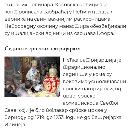
страних новинара. Косовска полиција је
контролисала саобраћај у Пећи и долазак
верника на свим важнијим раскрсницама.
Непосредну околину манастира обезбеђивали
су италијански војници из састава Кфора.
Седиште српских патријараха
Пећка патријаршија је
традиционално
седиште у коме су
вековима устоличавани
српски патријарси, од
првог српског
архиепископа Светог
Саве, који је био поглавар српске цркве у
периоду од 1219. до 1233. године до патријарха
Иринеја.