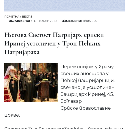
ПОЧЕТНА
/
ВЕСТИ
ОБЈАВЉЕНО:
3. ОКТОБАР 2010.
ИЗМЕЊЕНО:
11/10/2020
Његова Светост Патријарх српски
Иринеј устоличен у Трон Пећких
Патријараха
Церемонијом у Храму
светих апостола у
Пећкој патријаршији,
свечано је устоличен
патријарх Иринеј, 45.
поглавар
Српске православне
цркве.