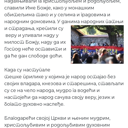
надахњивали га христољубљем и родољубљем,
славили Име Божје, како у монашким
обитељима тако и у селима и градовима и
народним домовима. У данима на
родних патњи
и страдања, крепили су
веру и уливали наду у
милост Божју, наду да их
Господ неће оставити и
да ће дан слободе доћи.
Када су наступале
тешке прилике у којима је народ остајао без
својих владара, кнезова и старешина, стављали
су се на чело народа, мудро га водећи и
настојећи да народ сачува своју веру, језик и
богато духовно наслеђе.
Благодарећи својој Цркви и њеним мудрим,
христољубивим и родољубивим духовним