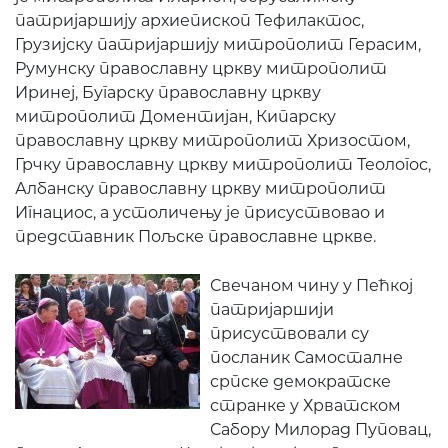
патријаршију архиепископ Тефилактос,
Грузијску патријаршију митрополит Герасим,
Румунску православну цркву митрополит
Иринеј, Бугарску православну цркву
митрополит Доментијан, Кипарску
православну цркву митрополит Хризостом,
Грчку православну цркву митрополит Теологос,
Албанску православну цркву митрополит
Игнациос, а устоличењу је присуствовао и
представник Пољске православне цркве.
Свечаном чину у Пећкој
патријаршији
присуствовали су
посланик Самосталне
српске демократске
странке у Хрватском
Сабору Милорад Пуповац,