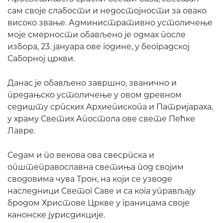
сам своје слабости и недостојности за овако
високо звање. Административно устоличење
моје смерности обављено је одмах после
избора, 23. јануара ове године, у београдској
Саборној цркви.
Данас је обављено завршно, званично и
предањско устоличење у овом древном
седишту српских Архиепископа и Патријараха,
у храму Светих Апостола ове свете Пећке
Лавре.
Седам и по векова ова свесрпска и
општеправославна светиња под својим
сводовима чува Трон, на који се узводе
наследници Светог Саве и са кога управљају
бродом Христове Цркве у границама своје
канонске јурисдикције.