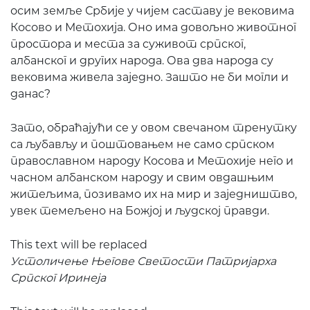
осим земље Србије у чијем саставу је вековима
Косово и Метохија. Оно има довољно животног
простора и места за суживот српског,
албанског и других народа. Ова два народа су
вековима живела заједно. Зашто не би могли и
данас?
Зато, обраћајући се у овом свечаном тренутку
са љубављу и поштовањем не само српском
православном народу Косова и Метохије него и
часном албанском народу и свим овдашњим
житељима, позивамо их на мир и заједништво,
увек темељено на Божјој и људској правди.
This text will be replaced
Устоличење Његове Светости Патријарха
Српског Иринеја