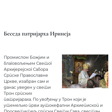
Беседа патријарха Иринеја
Промислом Божјим и
благовољењем Светог
Архијерејског Сабора
Српске Православне
Цркве, изабран сам и
данас уведен у свети
Трон српских
патријараха. По увођењу у Трон који је
утемељио први аутокефални Архиепископ и
Просветитељ српски Свети Сава, свестан