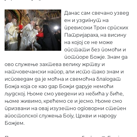
Данас сам свечано узвед
ен и уздигнут на
превисоки Трон српских
Патријараха, на висину
на којој се не може
опстати без помоћи и
потпоре Божје. Знам да
ово служење захтева велику жртву и
натчовечански напор, али исто тако знам и
исповедам да је моћна и свемоћна благодат
Божја која се као дар Божји дарује немоћи
људској. Њоме смо уведени из небића у биће,
њоме живимо, крећемо се и јесмо. Њоме смо
призвани на овај изузетно одговорни степен
апостолског служења Богу, Цркви и народу
Божјем.