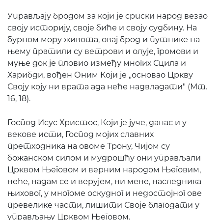
Управљају бродом за који је српски народ везао
своју историју, своје биће и своју судбину. На
бурном мору живота, овај брод и путнике на
њему пратили су ветрови и олује, громови и
муње док је пловио између многих Сцила и
Харибди, вођен Оним Који је „основао Цркву
Своју коју ни врата ада неће надвладати" (Мт.
16, 18).
Господ Исус Христос, Који је јуче, данас и у
векове исти, Господ мојих славних
претходника на овоме Трону, Чијом су
божанском силом и мудрошћу они управљали
Црквом Његовом и верним народом Његовим,
неће, надам се и верујем, ни мене, наследника
њиховог, у многоме оскудног и недостојног ове
превелике части, лишити Своје благодати у
управљању Црквом Његовом.