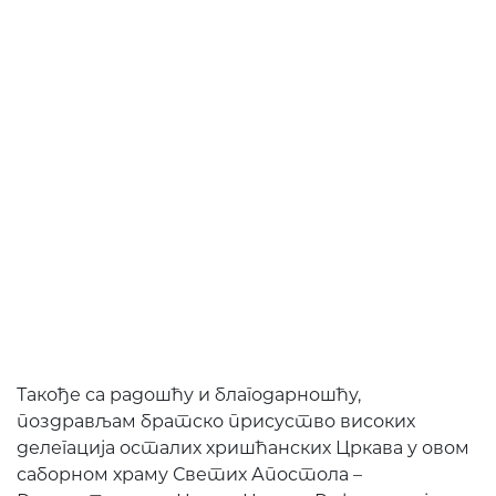
Такође са радошћу и благодарношћу,
поздрављам братско присуство високих
делегација осталих хришћанских Цркава у овом
саборном храму Светих Апостола –