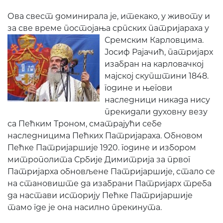
Ова свест доминирала је, итекако, у животу и
за све време постојања српских патријараха у
Сремским Карловцима.
Јосиф Рајачић, патријарх
изабран на карловачкој
мајској скупштини 1848.
године и његови
наследници никада нису
прекидали духовну везу
са Пећким Троном, сматрајући себе
наследницима Пећких Патријараха. Обновом
Пећке Патријаршије 1920. године и избором
митрополита Србије Димитрија за првог
Патријарха обновљене Патријаршије, стало се
на становиште да изабрани Патријарх треба
да настави историју Пећке Патријаршије
тамо где је она насилно прекинута.