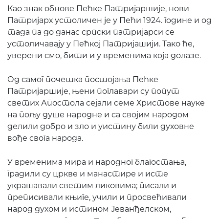
Као знак обнове Пећке Патријаршије, нови
Патријарх устоличен је у Пећи 1924. године и од
тада па до данас српски патријарси се
устоличавају у Пећкој Патријашији. Тако ће,
уверени смо, бити и у временима која долазе.
Од самог почетка постојања Пећке
Патријаршије, њени поглавари су попут
светих Апостола сејали семе Христове науке
на пољу душе народне и са својим народом
делили добро и зло и уистину били духовне
вође свога народа.
У временима мира и народног благостања,
градили су цркве и манастире и исте
украшавали светим ликовима; писали и
преписивали књиге, учили и просвећивали
народ духом и истином Јеванђелском,