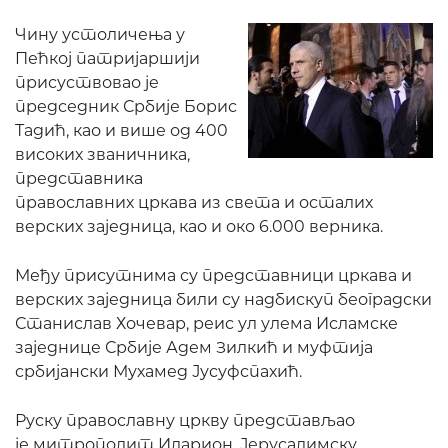
Чину устоличења у
Пећкој патријаршији
присуствовао је
председник Србије Борис
Тадић, као и више од 400
високих званичника,
представника
православних цркава из света и осталих
верских заједница, као и око 6.000 верника.
Међу присутнима су представници цркава и
верских заједница били су надбискуп београдски
Станислав Хочевар, реис ул улема Исламске
заједнице Србије Адем Зилкић и муфтија
србијански Мухамед Јусуфспахић.
Руску православну цркву представљао
је митрополит Иларион, Јерусалимску