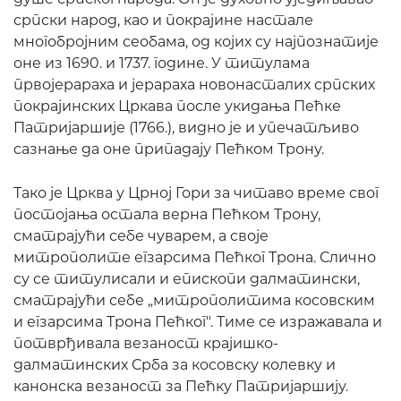
српски народ, као и покрајине настале
многобројним сеобама, од којих су најпознатије
оне из 1690. и 1737. године. У титулама
првојерараха и јерараха новонасталих српских
покрајинских Цркава после укидања Пећке
Патријаршије (1766.), видно је и упечатљиво
сазнање да оне припадају Пећком Трону.
Тако је Црква у Црној Гори за читаво време свог
постојања остала верна Пећком Трону,
сматрајући себе чуварем, а своје
митрополите егзарсима Пећког Трона. Слично
су се титулисали и епископи далматински,
сматрајући себе „митрополитима косовским
и егзарсима Трона Пећког". Тиме се изражавала и
потврђивала везаност крајишко-
далматинских Срба за косовску колевку и
канонска везаност за Пећку Патријаршију.