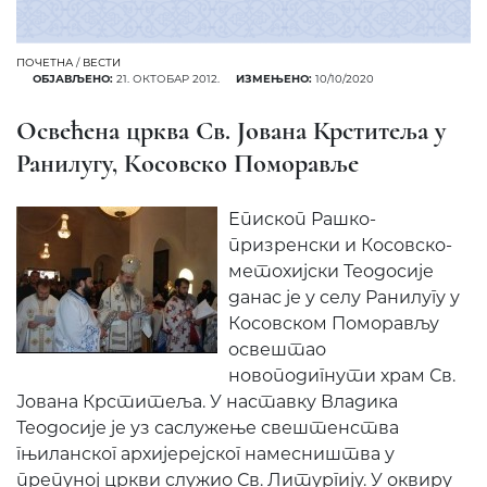
ПОЧЕТНА
/
ВЕСТИ
ОБЈАВЉЕНО:
21. ОКТОБАР 2012.
ИЗМЕЊЕНО:
10/10/2020
Освећена црква Св. Јована Крститеља у
Ранилугу, Косовско Поморавље
Епископ Рашко-
призренски и Косовско-
метохијски Теодосије
данас је у селу Ранилугу у
Косовском Поморављу
освештао
новоподигнути храм Св.
Јована Крститеља. У наставку Владика
Теодосије је уз саслужење свештенства
гњиланског архијерејског намесништва у
препуној цркви служио Св. Литургију. У оквиру