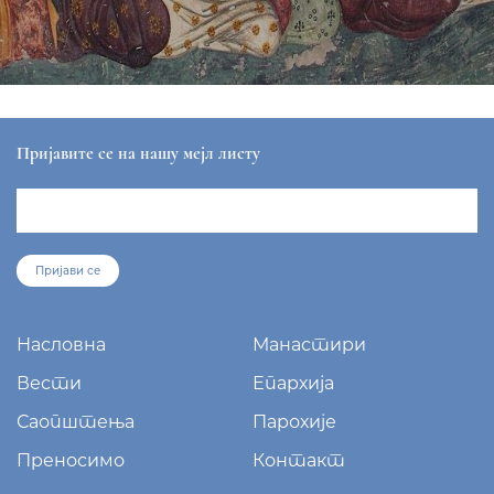
ЕПАРХИЈА РАШКО-ПРИЗРЕНСКА И КОСОВСКО-
МЕТОХИЈСКА
sekretar@eparhija-prizren.com
Манастир Грачаница, 38 205 Грачаница
+381/38 65 510