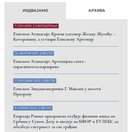
26. МАРТ 2010.
ВЕСТИ
Eпископ Атанасије: Обавештење о манастиру Светих
Архангела код Призрена
Помозите нашој браћи и сестрама
на Косову и Метохији
ДОНИРАЈ