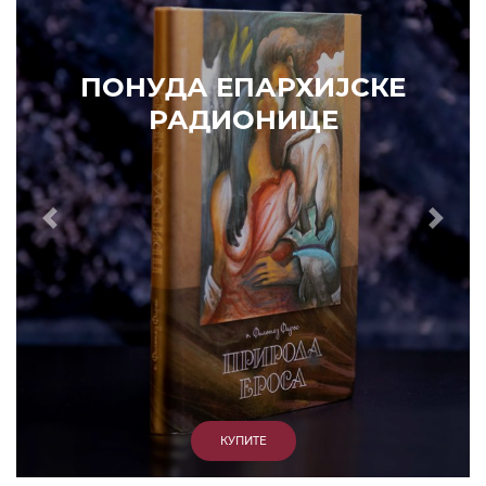
РАДИОНИЦЕ
ИЗДВАЈАМО
АРХИВА
КУПИТЕ
7. ЈУН 2010.
САОПШТЕЊА
Eпископ Атанасије: Кратак одговор Жељку Жугићу –
Которанину, а уствари Епископу Артемију
15. ЈАНУАР 2011.
ВЕСТИ
Eпископ Атанасије: Артемијева секта -
парасинагога=парацрква
7. ОКТОБАР 2012.
ВЕСТИ
Eпископ Западноамерички Г. Максим у посети
Призрену
9. АПРИЛ 2012.
ВЕСТИ
Eпархија Рашко-призренска осуђује физички напад на
Србина у Сувом Долу и апелује на КФОР и ЕУЛЕКС да
обезбеде сигурност за све грађане