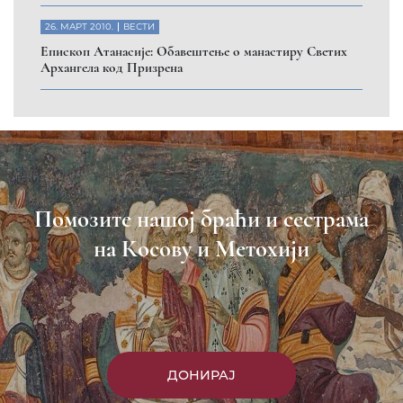
Пријавите се на нашу мејл листу
Пријави се
Насловна
Манастири
Вести
Епархија
Саопштења
Парохије
Преносимо
Контакт