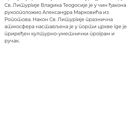
Св. Литургије Владика Теодосије је у чин ђакона
рукооположио Александра Марковића из
Ропотова. Након Св. Литургије празнична
атмосфера настављена је у порти цркве где је
приређен културно-уметнички програм и
ручак.