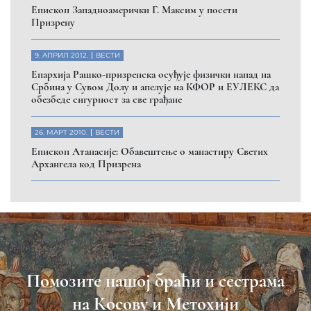
Eпископ Западноамерички Г. Максим у посети
Призрену
9. АПРИЛ 2012.
ВЕСТИ
Eпархија Рашко-призренска осуђује физички напад на
Србина у Сувом Долу и апелује на КФОР и ЕУЛЕКС да
обезбеде сигурност за све грађане
26. МАРТ 2010.
ВЕСТИ
Eпископ Атанасије: Обавештење о манастиру Светих
Архангела код Призрена
Помозите нашој браћи и сестрама
на Косову и Метохији