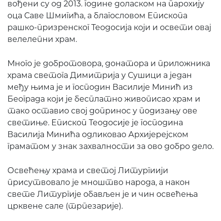
вођени су од 2013. године доласком на парохију
оца Саве Шмигића, а благословом Епископа
рашко-призренског Теодосија који и освети овај
велелепни храм.
Много је добротовора, донатора и приложника
храма светога Димитрија у Сушици а један
међу њима је и господин Василије Минић из
Београда који је бесплатно живописао храм и
тако оставио свој допринос у подизању ове
светиње. Епископ Теодосије је господина
Василија Минића одликовао Архијерејском
граматом у знак захвалности за ово добро дело.
Освећењу храма и светој Литургиији
присутвовало је мноштво народа, а након
свете Литургије обављен је и чин освећења
црквене сале (трпезарије).