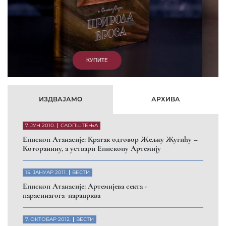
КУПИТЕ
ИЗДВАЈАМО
АРХИВА
7. ЈУН 2010.
САОПШТЕЊА
Eпископ Атанасије: Кратак одговор Жељку Жугићу –
Которанину, а уствари Епископу Артемију
15. ЈАНУАР 2011.
ВЕСТИ
Eпископ Атанасије: Артемијева секта -
парасинагога=парацрква
7. ОКТОБАР 2012.
ВЕСТИ