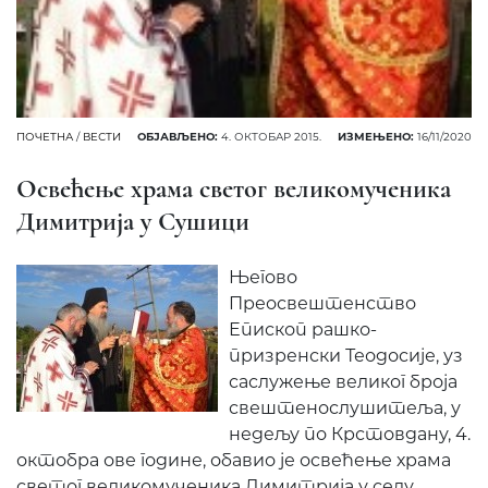
ПОЧЕТНА
/
ВЕСТИ
ОБЈАВЉЕНО:
4. ОКТОБАР 2015.
ИЗМЕЊЕНО:
16/11/2020
Освећење храма светог великомученика
Димитрија у Сушици
Његово
Преосвештенство
Епископ рашко-
призренски Теодосије, уз
саслужење великог броја
свештенослушитеља, у
недељу по Крстовдану, 4.
октобра ове године, обавио је освећење храма
светог великомученика Димитрија у селу