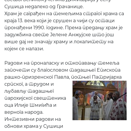
Сушица недалеко од Грачанице.
Храм је саграђен на темељима страгог храма са
краја 13. века који је срушен а чији су остаци
пронађени 1990. године. Према предању храм је
задужбина свете Јелене Анжујске што још
више дај не значају храму и локалитету на
којем се налази.
Радови на проналаску и откопавању темеља
започети су благословом тадашњег Епископа
рашко-призренског Павла, потњег
Патријарха
српског, а трудом и
љубављу тадашњег
парохијског свештеника
оца Илије Шмигића и
вернога народа.
Интезивни радови на
обнови храма у Сушици