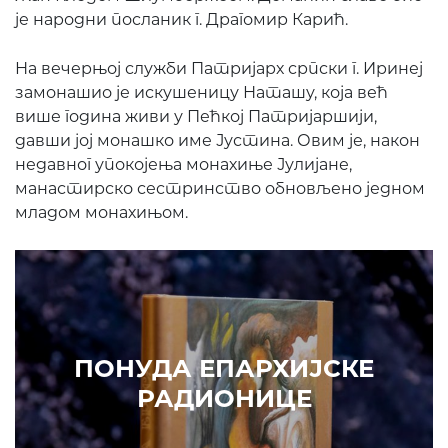
је народни посланик г. Драгомир Карић.
На вечерњој служби Патријарх српски г. Иринеј
замонашио је искушеницу Наташу, која већ
више година живи у Пећкој Патријаршији,
давши јој монашко име Јустина. Овим је, након
недавног упокојења монахиње Јулијане,
манастирско сестринство обновљено једном
младом монахињом.
Prethodni
Slede
ПОНУДА ЕПАРХИЈСКЕ
РАДИОНИЦЕ
ИЗДВАЈАМО
АРХИВА
КУПИТЕ
7. ЈУН 2010.
САОПШТЕЊА
Eпископ Атанасије: Кратак одговор Жељку Жугићу –
Которанину, а уствари Епископу Артемију