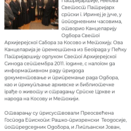
Патријаршије, Његова
Светост Патријарх
српски г. Иринеј је јуче, у
поподневним часовима,
отворио Канцеларију
Одбора Светог
Архијерејског Сабора за Косово и Метохију. Ова
Канцеларија је премештена из Београда у Пећку
Патријаршију одлуком Светог Архијерејског
Синода септембра 2011. године, с налогом да
информативном раду придода
документовање и припремање рада Одбора,
као и прикупљање архивске и библиотечке
грађе о животу и страдању Српске Цркве и
народа на Косову и Метохији.
Отварању су присуствовали Преосвећена
Господа Епископи: Рашко-призренски Теодосије,
потпредседник Одобора, и Липљански Јован,