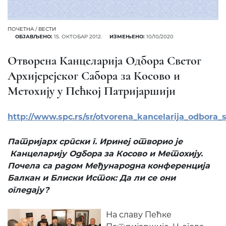
ПОЧЕТНА
/
ВЕСТИ
ОБЈАВЉЕНО:
15. ОКТОБАР 2012.
ИЗМЕЊЕНО:
10/10/2020
Отворена Канцеларија Одбора Светог
Архијерејског Сабора за Косово и
Метохију у Пећкој Патријаршији
http://www.spc.rs/sr/otvorena_kancelarija_odbora_
Патријарх српски г. Иринеј отворио је
Канцелариј
у
Одбора
за Косово и Метохију
.
Почела са радом
Међународн
а
конференциј
а
Балкан и Блиски Исток:
Д
а ли се они
огледају?
На славу Пећке