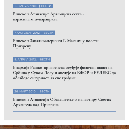
Помозите нашој браћи и сестрама
на Косову и Метохији
ДОНИРАЈ
Пријавите се на нашу мејл листу