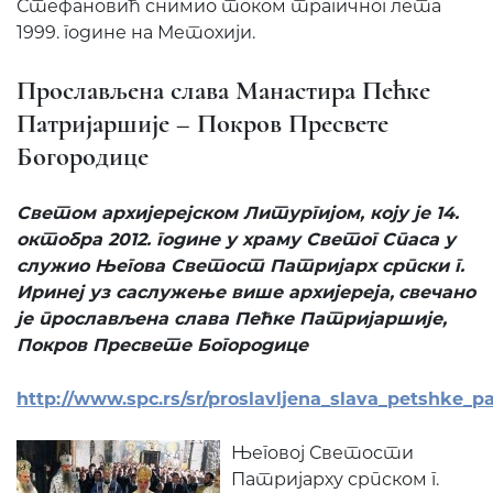
Стефановић снимио током трагичног лета
1999. године на Метохији.
Прослављена слава Манастира Пећке
Патријаршије – Покров Пресвете
Богородице
Светом aрхијерејском Литургијом, коју је 14.
октобра 2012.
године
у храму Светог Спаса у
служио Његова Светост Патријарх
с
рпски г.
Иринеј уз саслужење
више
архијереја,
свечано
је прослављена слава Пећке Патријаршије,
Покров Пресвете Богородице
http://www.spc.rs/sr/proslavljena_slava_petshke_pat
Његовој Светости
Патријарху српском г.