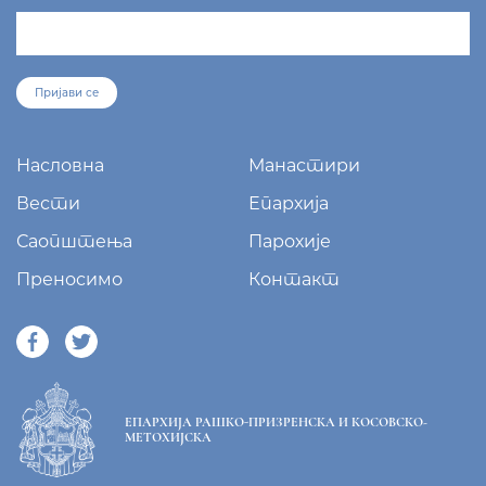
sekretar@eparhija-prizren.com
Манастир Грачаница, 38 205 Грачаница
+381/38 65 510