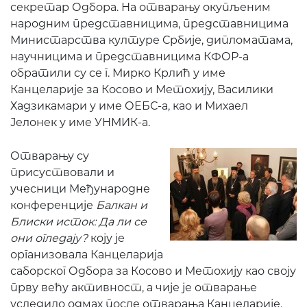
секретар Одбора. На отварању окупљеним
народним представницима, представницима
Министарства културе Србије, дипломатама,
научницима и представницима КФОР-а
обратили су се г. Мирко Крлић у име
Канцеларије за Косово и Метохију, Василики
Хадзикамари у име ОЕБС-а, као и Михаел
Јелонек у име УНМИК-а.
Отварању су
присуствовали и
учесници Међународне
конференције
Балкан и
Блиски
и
сток:
Д
а ли се
они огледају?
коју је
организовала Канцеларија
саборског Одбора за Косово и Метохију као своју
прву већу активност, а чије је отварање
уследило одмах после отварања Канцеларије.