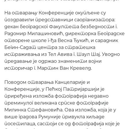
На отварању Конференције окупљене су
поздравили представници саорганизатора:
декан београдског Факултета безбедности г.
Радомир Милашиновић, директорка Београдске
отворене школе г-ђа Весна Ђукић, и сарадник
Бегин-Садат центра за стратешка
истраживања из Тел Авива г. Шаул Шај. Уводно
предавање је одржао знаменити војни
историчар г. Мартин Ван Кревелд.
Поводом отварања Канцеларије и
Конференције, у Пећкој Патријаршији је
приређена изложба фотографија недавно
преминулог великана српске фотографије
Милинка Стефановића. Ова изложба, која је у
више градова Румуније привукла хиљаде
посетилаца, састоји се од фотографија које је