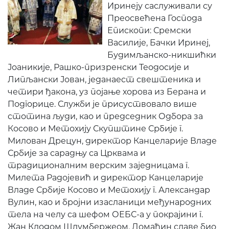
Иринеју саслуживали су
Преосвећена Господа
Епископи: Сремски
Василије, Бачки Иринеј,
Будимљанско-никшићки
Јоаникије, Рашко-призренски Теодосије и
Липљански Јован, једанаест свештеника и
четири ђакона, уз појање хорова из Берана и
Подгорице. Служби је присуствовало више
стотина људи, као и председник Одбора за
Косово и Метохију Скупштине Србије г.
Милован Дрецун, директор Канцеларије Владе
Србије за сарадњу са Црквама и
традиционалним верским заједницама г.
Милета Радојевић и директор Канцеларије
Владе Србије Косово и Метохију г. Александар
Вулин, као и бројни изасланици међународних
тела на челу са шефом ОЕБС-а у покрајини г.
Жан Клодом Шлумбержеом. Домаћин славе био