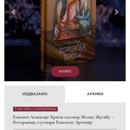
15. ЈАНУАР 2011.
ВЕСТИ
Eпископ Атанасије: Артемијева секта -
парасинагога=парацрква
7. ОКТОБАР 2012.
ВЕСТИ
Eпископ Западноамерички Г. Максим у посети
Призрену
9. АПРИЛ 2012.
ВЕСТИ
Eпархија Рашко-призренска осуђује физички напад на
Србина у Сувом Долу и апелује на КФОР и ЕУЛЕКС да
обезбеде сигурност за све грађане
26. МАРТ 2010.
ВЕСТИ
Eпископ Атанасије: Обавештење о манастиру Светих
Архангела код Призрена