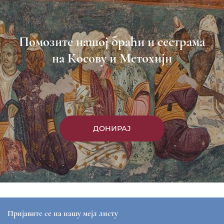
Пријави се
Насловна
Манастири
Вести
Епархија
Саопштења
Парохије
Преносимо
Контакт
ЕПАРХИЈА РАШКО-ПРИЗРЕНСКА И КОСОВСКО-
МЕТОХИЈСКА