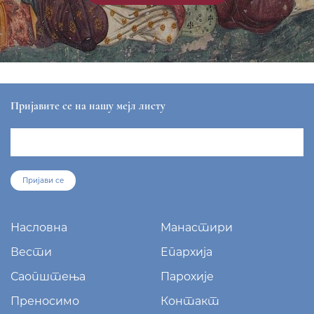
Пријавите се на нашу мејл листу
Пријави се
Насловна
Манастири
Вести
Епархија
Саопштења
Парохије
Преносимо
Контакт