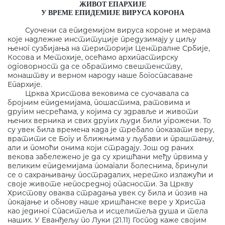
ЖИВОТ ЕПАРХИЈЕ
У ВРЕМЕ ЕПИДЕМИЈЕ ВИРУСА КОРОНА
Суочени са епидемијом вируса короне и мерама
које надлежне институције предузимају у циљу
њеног сузбијања на територији Централне Србије,
Косова и Метохије, осећамо архипастирску
одговорност да се обратимо свештенству,
монаштву и верном народу наше богоспасаване
Епархије.
Црква Христова вековима се суочавала са
бројним епидемијама, пошастима, ратовима и
другим несрећама, у којима су здравље и животи
њених верника и свих других људи били угрожени. То
су увек била времена када је требало показати веру,
вратити се Богу и ближњима у љубави и праштању,
али и помоћи онима који страдају. Још од раних
векова забележено је да су хришћани међу првима у
великим епидемијама помагали болеснима, бринули
се о сахрањивању пострадалих, неретко излажући и
своје животе непосредној опасности. За Цркву
Христову оваква страдања увек су била и позив на
покајање и обнову наше хришћанске вере у Христа
као јединог Спаситеља и исцелитеља душа и тела
наших. У Еванђељу по Луки (21.11) Господ каже својим