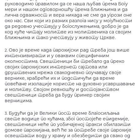
руководимо правилом да се наша љубав према Богу
мери и нашом одговорношћу према ближњима и да
лична одважност и вера никада не сме да угрози оне
око нас. Сви који из разних разлога нису у могућности
да редовно учествују у богослужењима, добро је да
код куће читају молитве из молитвеника са својим
ближњима и тако учествују у животу Цркве.
Ово је време када парохијски рад треба још више
2.
интензивирати и у оваквим специфичним
околностима. Свештеници би требало да преко
својих парохијских интернет сајтова или
друштвених мрежа свакодневно поучавају своје
вернике, храбрећи их и подстичући да време
повећане изолације користе на духовно усавршавање
и молитву. Својом ревношћу и достојанством
свештеници треба да буду пример својим
верницима.
Будући да је Велики пост време благосиљања
3.
свете водице по кућама, због постојеће епидемије,
свештеници неће по уобичајеној пракси обилазити
домове парохијана, већ ће за потребе своје парохије
освештати воду у храму и обезбедити да свако од