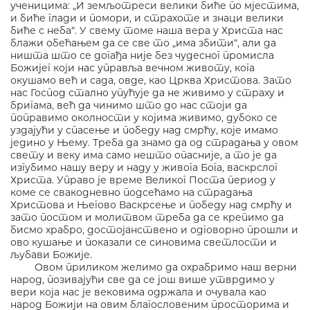
ученицима: „И земљотреси велики биће по мјестима,
и биће глади и помори, и страхоте и знаци велики
биће с неба“. У свему томе наша вера у Христа нас
блажи обећањем да се све то „има збити“, али да
ништа што се догађа није без чудесног промисла
Божијег који нас управља вечном животу, кога
окушамо већ и сада, овде, као Црква Христова. Зато
нас Господ стално упућује да не живимо у страху и
бригама, већ да чинимо што до нас стоји да
поправимо околности у којима живимо, дубоко се
уздајући у спасење и победу над смрћу, које имамо
једино у Њему. Треба да знамо да од страдања у овом
свету и веку има само нешто опасније, а то је да
изгубимо нашу веру и наду у живога Бога, васкрслог
Христа. Управо је време Великог Поста период у
коме се свакодневно подсећамо на страдања
Христова и Његово Васкрсење и победу над смрћу и
зато постом и молитвом треба да се крепимо да
бисмо храбро, достојанствено и одговорно прошли и
ово кушање и показали се синовима светлости и
љубави Божије.
Овом приликом желимо да охрабримо наш верни
народ, позивајући све да се још више утврдимо у
вери која нас је вековима одржала и очувала као
народ Божији на овим благословеним просторима и