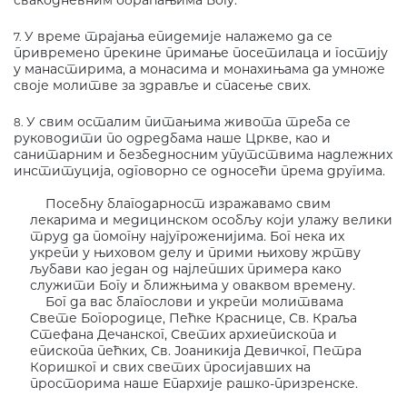
свакодневним обраћањима Богу.
У време трајања епидемије налажемо да се
7.
привремено прекине примање посетилаца и гостију
у манастирима, а монасима и монахињама да умноже
своје молитве за здравље и спасење свих.
У свим осталим питањима живота треба се
8.
руководити по одредбама наше Цркве, као и
санитарним и безбедносним упутствима надлежних
институција, одговорно се односећи према другима.
Посебну благодарност изражавамо свим
лекарима и медицинском особљу који улажу велики
труд да помогну најугроженијима. Бог нека их
укрепи у њиховом делу и прими њихову жртву
љубави као један од најлепших примера како
служити Богу и ближњима у оваквом времену.
Бог да вас благослови и укрепи молитвама
Свете Богородице, Пећке Краснице, Св. Краља
Стефана Дечанског, Светих архиепископа и
епископа пећких, Св. Јоаникија Девичког, Петра
Коришког и свих светих просијавших на
просторима наше Епархије рашко-призренске.