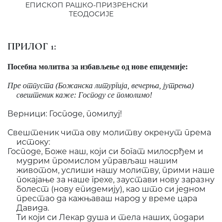
ЕПИСКОП РАШКО-ПРИЗРЕНСКИ
ТЕОДОСИЈЕ
ПРИЛОГ 1:
Посебна молитва за избављење од нове епидемије:
Пре отпуста (Божанска литургија, вечерња, јутрења)
свештеник каже: Господу се помолимо!
Верници: Господе, помилуј!
Свештеник чита ову молитву окренут према
истоку:
Господе, Боже наш, који си богат милосрђем и
мудрим промислом управљаш нашим
животом, услиши нашу молитву, прими наше
покајање за наше грехе, заустави нову заразну
болест (нову епидемију), као што си једном
престао да кажњаваш народ у време цара
Давида.
Ти који си Лекар душа и тела наших, подари