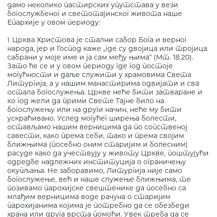
дамо неколико пастирских упутстава у вези
богослужбеног и светотајинског живота наше
Епархије у овом периоду:
Црква Христова је стални сабор Бога и верног
1.
народа, јер и Господ каже „где су двојица или тројица
сабрани у моје име и ја сам међу њима“ (Mт. 18.20).
Зато ће се и у овом периоду где год постоје
могућности и даље служити у храмовима Света
Литургија, а у нашим манастирима одвијати и сва
остала богослужења. Цркве неће бити затваране и
ко год жели да прими Свете Тајне било на
богослужењу или на други начин, неће му бити
ускраћивано. Услед могућег ширења болести,
остављамо нашим верницима да по сопственој
савести, како према себи, тако и према својим
ближњима (посебно оним старијим и болесним)
расуде како да учествују у животу Цркве, поштујући
одредбе надлежних институција о ограничењу
окупљања. Не заборавимо, Литургија није само
богослужење, већ и наше служење ближњима, те
позивамо парохијске свештенике да посебно са
млађим верницима воде рачуна о старијим
парохијанима којима је потребно да се обезбеди
храна или друга врста помоћи. Увек треба да се