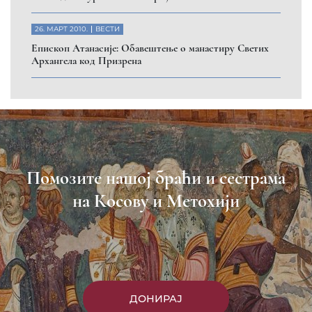
26. МАРТ 2010.
ВЕСТИ
Eпископ Атанасије: Обавештење о манастиру Светих
Архангела код Призрена
Помозите нашој браћи и сестрама
на Косову и Метохији
ДОНИРАЈ