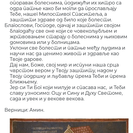
опоравак болеснима, подижући их хитро са
одра патње како би могли да прослављају
Тебе, нашег Милостивог Спаситеља, а
заштити здраве од било које болести.
Благослови, Господе, ојачај и заштити својом
благодаћу све оне који се човекољубљем и
жртвовањем старају о болеснима у њиховим
домовима или у болницама.
Уклони све болести и патње међу људима и
научи нас да ценимо живот и здравље као
Твоје дарове.
Дај нам, Боже, свој мир и испуни наша срца
чврстом вером у Твоју заштиту, надом у
Твоју подршку и љубављу према Теби и према
ближњему.
Јер си Ти Бог који милује и спасава нас, и Теби
славу узносимо: Оцу и Сину и Духу Светоме,
сада и увек и у векове векова.
Верници: Амин.