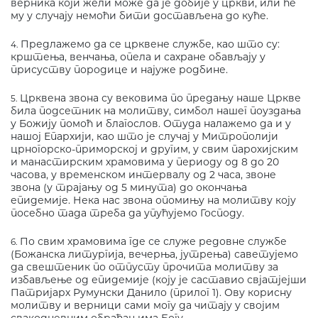
верника који жели може да је добије у цркви, или ће
му у случају немоћи бити достављена до куће.
Предлажемо да се црквене службе, као што су:
4.
крштења, венчања, опела и сахране обављају у
присуству породице и најуже родбине.
Црквена звона су вековима по предању наше Цркве
5.
била подсетник на молитву, симбол нашег поуздања
у Божију помоћ и благослов. Отуда налажемо да и у
нашој Епархији, као што је случај у Митрополији
црногорско-приморској и другим, у свим парохијским
и манастирским храмовима у периоду од 8 до 20
часова, у временском интервалу од 2 часа, звоне
звона (у трајању од 5 минута) до окончања
епидемије. Нека нас звона опомињу на молитву коју
посебно тада треба да упућујемо Господу.
По свим храмовима где се служе редовне службе
6.
(Божанска литургија, вечерња, јутрења) саветујемо
да свештеник по отпусту прочита молитву за
избављење од епидемије (коју је саставио свјатјејши
Патријарх Румунски Данило (прилог 1). Ову корисну
молитву и верници сами могу да читају у својим