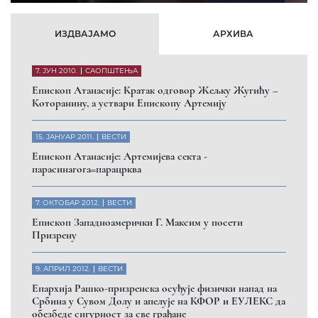
ИЗДВАЈАМО
АРХИВА
7. ЈУН 2010.
САОПШТЕЊА
Eпископ Атанасије: Кратак одговор Жељку Жугићу –
Которанину, а уствари Епископу Артемију
15. ЈАНУАР 2011.
ВЕСТИ
Eпископ Атанасије: Артемијева секта -
парасинагога=парацрква
7. ОКТОБАР 2012.
ВЕСТИ
Eпископ Западноамерички Г. Максим у посети
Призрену
9. АПРИЛ 2012.
ВЕСТИ
Eпархија Рашко-призренска осуђује физички напад на
Србина у Сувом Долу и апелује на КФОР и ЕУЛЕКС да
обезбеде сигурност за све грађане