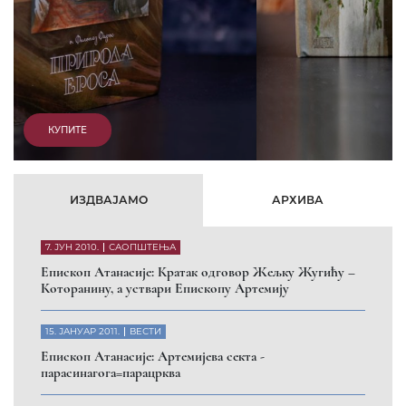
КУПИТЕ
ИЗДВАЈАМО
АРХИВА
7. ЈУН 2010.
САОПШТЕЊА
Eпископ Атанасије: Кратак одговор Жељку Жугићу –
Которанину, а уствари Епископу Артемију
15. ЈАНУАР 2011.
ВЕСТИ
Eпископ Атанасије: Артемијева секта -
парасинагога=парацрква