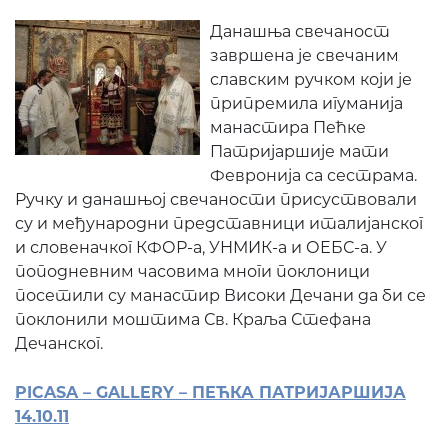
Данашња свечаност
завршена је свечаним
славским ручком који је
припремила игуманија
манастира Пећке
Патријаршије мати
Февронија са сестрама.
Ручку и данашњој свечаности присуствовали
су и међународни представници италијанског
и словеначког КФОР-а, УНМИК-а и ОЕБС-а. У
поподневним часовима многи поклоници
посетили су манастир Високи Дечани да би се
поклонили моштима Св. Краља Стефана
Дечанског.
PICASA – GALLERY – ПЕЋКА ПАТРИЈАРШИЈА
14.10.11