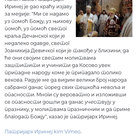
Иринеј је дао краћу изјаву
за медије: “Ми се надамо
уз помоћ Божју, уз њихову
помоћ, уз помоћ светог
краља Дечанског који је
недалеко одавде, светог
Јоаникија Девичког који је такође у близини, да
ће они својим светим молитвама
заштитити и учинити да Косово увек
припадне народу коме је припадало толико
векова. Радује ме да видим велики број народа
сабраног данас поред свих тешкоћа невоља и
опасности. Многи су вероватно и изложивши
се опасности дошли да данас учествују у
празнику, у молитвама празничним и да приме
благодат Божју”, казао је патријарх Иринеј.
Патријарх Иринеј
kim
Vimeo
.