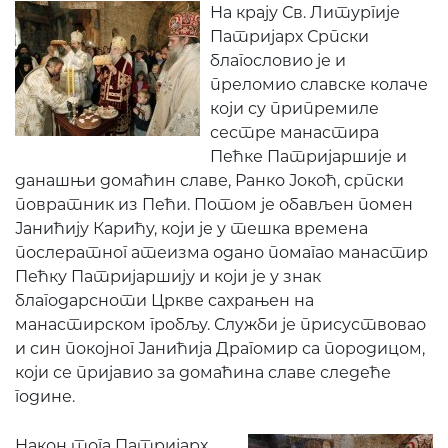
На крају Св. Литургије
Патријарх Српски
благословио је и
преломио славске колаче
који су припремиле
сестре манастира
Пећке Патријаршије и
данашњи домаћин славе, Ранко Јокоћ, српски
повратник из Пећи. Потом је обављен помен
Јанићију Карићу, који је у тешка времена
послератног атеизма одано помагао манастир
Пећку Патријаршију и који је у знак
благодарсноти Цркве сахрањен на
манастирском гробљу. Служби је присуствовао
и син покојног Јанићија Драгомир са породицом,
који се пријавио за домаћина славе следеће
године.
Након тога Патријарх