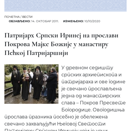
ПОЧЕТНА
/
ВЕСТИ
ОБЈАВЉЕНО:
14. ОКТОБАР 2011.
ИЗМЕЊЕНО:
10/10/2020
Патријарх Српски Иринеј на прослави
Покрова Мајке Божије у манастиру
Пећкој Патријаршији
У древном седишту
српских архиепископа и
патријараха и ове године
је свечано прослављена
једна од манастирских
слава – Покров Пресвете
Богородице. Овогодишња
прослава празника посебно је обележена
свечано захваљујући Његовој Светости
Патријарху Српском Иринеју који је уочи