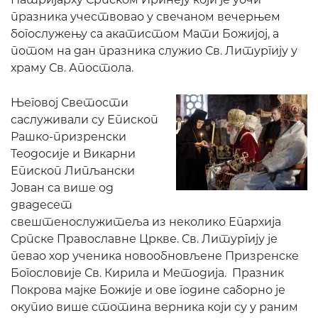
празника учествовао у свечаном вечерњем
богослужењу са акатистом Мати Божијој, а
потом на дан празника служио Св. Литургију у
храму Св. Апостола.
Његовој Светости
саслуживали су Епископ
Рашко-призренски
Теодосије и Викарни
Епископ Липљански
Јован са више од
двадесет
свештенослужитеља из неколико Епархија
Српске Православне Цркве. Св. Литургију је
певао хор ученика новообновљене Призренске
Богословије Св. Кирила и Методија. Празник
Покрова мајке Божије и ове године саборно је
окупио више стотина верника који су у раним