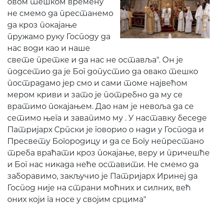
овом тешком времену
не смемо да престанемо
да кроз покајање
пружамо руку Господу да
нас води као и наше
свете претке и да нас не оставља". Он је
подсетио да је Бог допустио да овако тешко
пострадамо јер смо и сами томе највећом
мером криви и зато је потребно да му се
вратимо покајањем. Дао нам је невоља да се
сетимо њега и завапимо му . У наставку беседе
Патријарх Српски је говорио о нади у Господа и
Пресвету Богородицу и да се Богу непрестано
треба враћати кроз покајање, веру и причешће
и Бог нас никада неће оставити. Не смемо да
заборавимо, закључио је Патријарх Иринеј да
Господ није на страни моћних и силних, већ
оних који га носе у својим срцима"