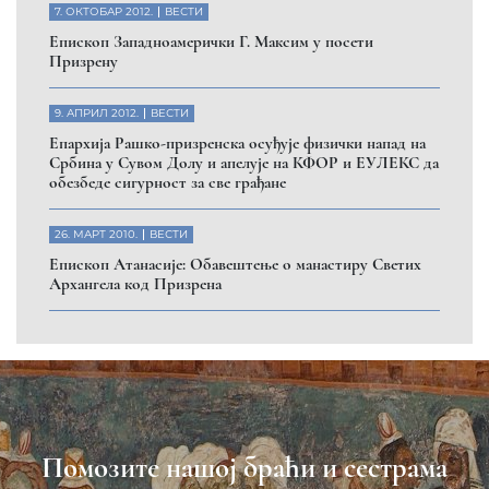
7. ОКТОБАР 2012.
ВЕСТИ
Eпископ Западноамерички Г. Максим у посети
Призрену
9. АПРИЛ 2012.
ВЕСТИ
Eпархија Рашко-призренска осуђује физички напад на
Србина у Сувом Долу и апелује на КФОР и ЕУЛЕКС да
обезбеде сигурност за све грађане
26. МАРТ 2010.
ВЕСТИ
Eпископ Атанасије: Обавештење о манастиру Светих
Архангела код Призрена
Помозите нашој браћи и сестрама