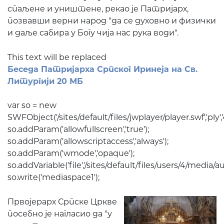
спаљене и уништене, рекао је Патријарх,
позвавши верни народ "да се духовно и физички
и даље сабира у Богу чија нас рука води".
This text will be replaced
Беседа Патријарха Српског Иринеја на Св.
Литургији 20 МБ
var so = new
SWFObject('/sites/default/files/jwplayer/player.swf','ply','470',
so.addParam('allowfullscreen','true');
so.addParam('allowscriptaccess','always');
so.addParam('wmode','opaque');
so.addVariable('file','/sites/default/files/users/4/media/
so.write('mediaspace1');
Првојерарх Српске Цркве
посебно је нагласио да "у