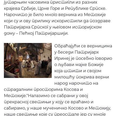
јутарњим часовима пристигли из разних
крајева Србије, Црне Горе и Републике Српске.
Нарочито је било много верника из Метохије
који су и ову прилику искористили да поздраве
Патријарха Српског у његовом историјском
дому – Пећкој Патријаршији.
Обраћајући се верницима
у беседи Патријарх
Иринеј је посебно говорио
о љубави мајке Божије
која штити и својом
милошћу покрива верни
народ нарочито на
страдалним просторима Косова и
Метохије."Налазимо се сабрани у овој
прекрасној светињи у коју се враћамо и
сабирамо, у наше мученичко Косово и Метохију,
наше светиње које су преостале јер су многе